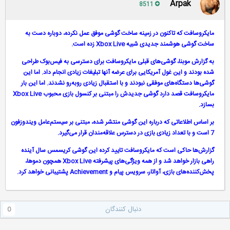
Arpak
8511
مایکروسافت که تاکنون در زمینه ساخت گوشی موفق عمل نکرده، دوباره دست به
ساخت گوشی هوشمند جدیدی شبیه Xbox Live زده است.
به گزارش موبنا، گوشی‌های قبلی مایکروسافت برای دسترسی به فیس‌بوک طراحی
شده بودند و این غول آمریکایی برای عرضه آنها تبلیغات زیادی انجام داد. اما این
گوشی‌ها دستگا‌ه‌های موفقی نبودند و با استقبال زیادی روبه‌رو نشدند. اما این بار
مایکروسافت قصد دارد گوشی جدیدش را مبتنی بر کنسول بازی محبوب Xbox Live
بسازد.
بر اساس اطلاعاتی که درباره این گوشی منتشر شده، مبتنی بر سیستم‌عامل ویندوزفون
7 است و با تعداد زیادی بازی در دسترس علاقه‌مندان قرار می‌گیرد.
گزارش‌ها حاکی است که مایکروسافت تایید کرده این گوشی کریسمس سال آینده
راهی بازار خواهد شد و از همه ویژگی‌های پیشرفته Xbox Live همچون دموها،
پخش‌کننده‌های بازی، آواتار، سرویس پیام و Achievement پشتیبانی خواهد کرد.
دنبال کنندگان
0