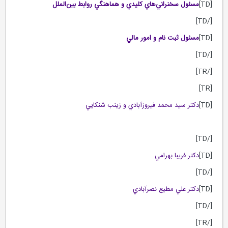
[TD]
مسئول سخنراني‌هاي كليدي و هماهنگي روابط بين‌الملل
[/TD]
[TD]
مسئول ثبت نام و امور مالي
[/TD]
[/TR]
[TR]
[TD]
دكتر سيد محمد فيروزآبادي و زينب شنكايي
[/TD]
[TD]
دكتر فريبا بهرامي
[/TD]
[TD]
دكتر علي مطيع نصرآبادي
[/TD]
[/TR]