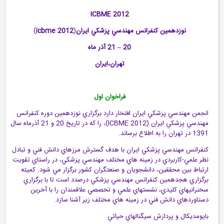
ICBME 2012
نوزدهمين كنفرانس مهندسي پزشكي ايران
(
icbme 2012
)
20
–
21 آذر ماه
تهران،ايران
فراخوان اول
انجمن مهندسي پزشكي ايران افتخار دارد برگزاري نوزدهمين دوره كنفرانس
مهندسي پزشكي ايران (ICBME 2012)، را كه در تاريخ 20 و 21 آذرماه سال
1391 در تهران را به اطلاع برساند.
كنفرانس مهندسي پزشكي ايران با هدف گسترش مرزهاي دانش فني و تبادل
نظر علمي-كاربردي در زمينه هاي مختلف مهندسي پزشكي، در راستاي تقويت
ارتباط بين محققين، دانشجويان و صنعتگران كشور برگزار مي شود. كميته
برگزاري هجدهمين كنفرانس مهندسي پزشكي درصدد است تا با برگزاري
سخنرانيهاي كليدي، نشستهاي علمي و تخصصي علاقمندان را با آخرين
دستاوردهاي دانش فني در زمينه هاي مختلف زير آشنا سازد.
بايومديكال و پردازش سيگنالهاي حياتي