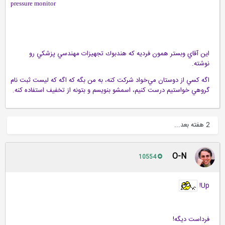
pressure monitor
اين آقاي وبستر همون فرديه كه هندبوك تجهيزات مهندسي پزشكي رو
نوشته.
اگه كسي از دوستان مي‌خواد شركت كنه، به من بگه كه اگه كه ليست ثبت نام
گروهي خواستيم درست كنيم، اسمشو بنويسم و بتونه از تخفيف استفاده كنه.
2 هفته بعد...
O-N
10554
Up!
فرداست ديگه!