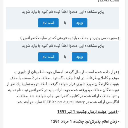
سايت EDAS (
برای مشاهده این محتوا لطفاً ثبت نام کنید یا وارد شوید.
ورود
یا
ثبت نام
) صورت مي پذيرد و مقالات بايد به فرمتي كه در سايت كنفرانس (/
برای مشاهده این محتوا لطفاً ثبت نام کنید یا وارد شوید.
ورود
یا
ثبت نام
) قرار داده شده است، ارسال گردند. امسال جهت اطمينان از داوري به
موقع و كاملا بيطرفانه، در ابتدا چكيده گسترده مقالات در 2 صفحه با حذف
هويت نگارندگان مورد داوري قرار خواهد گرفت. لطفا توجه نماييد يك نفر از
نويسندگان مقالات پذيرفته شده جهت ارائه بايد در كنفرانس ثبت نام نمايند
و تنها مقالات ارائه شده در كتابچه كنفرانس چاپ خواهند شد. مقالات
انگليسي ارائه شده در IEEE Xplore digital library نمايه خواهند شد.
-
آخرين مهلت ارسال چكيده: 1 تير 1391
- زمان اعلام پذيرش/رد چكيده: 1 مرداد 1391