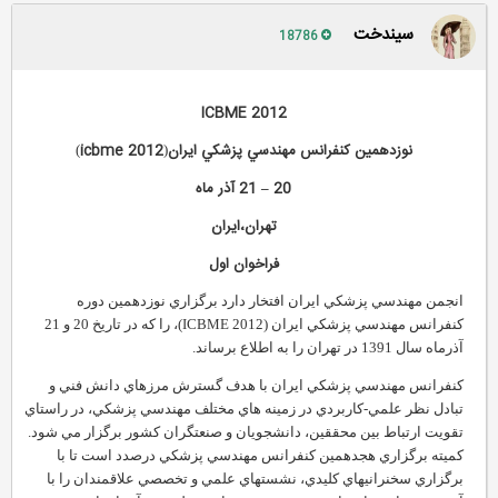
سیندخت
18786
ICBME 2012
نوزدهمين كنفرانس مهندسي پزشكي ايران
icbme 2012
)
(
20
–
21 آذر ماه
تهران،ايران
فراخوان اول
انجمن مهندسي پزشكي ايران افتخار دارد برگزاري نوزدهمين دوره
كنفرانس مهندسي پزشكي ايران (ICBME 2012)، را كه در تاريخ 20 و 21
آذرماه سال 1391 در تهران را به اطلاع برساند.
كنفرانس مهندسي پزشكي ايران با هدف گسترش مرزهاي دانش فني و
تبادل نظر علمي-كاربردي در زمينه هاي مختلف مهندسي پزشكي، در راستاي
تقويت ارتباط بين محققين، دانشجويان و صنعتگران كشور برگزار مي شود.
كميته برگزاري هجدهمين كنفرانس مهندسي پزشكي درصدد است تا با
برگزاري سخنرانيهاي كليدي، نشستهاي علمي و تخصصي علاقمندان را با