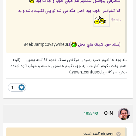
سخنراني
پروفسور شادمهر هم خيلي خوب و جذاب بود
كلا كنفرانس خوب بود. اصن مگه مي شه تو پلي تكنيك باشه و بد
باشه؟!
(ستاد خود شيفته‌هاي محل
)
:84eb3ampc0vsywihe0i
بله بچه ها امروز صب رسیدن میگفتن سنگ تموم گذاشته بودین... (البته
هنوز وقت نکردم آمار جزء به جزء بگیرم همشون خسته و خواب آلود اومده
بودن سر کلاس:yawn::confused:)
1
O-N
10554
oiuwer گفته است: