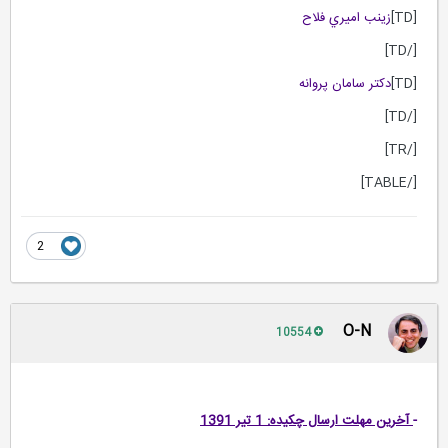
[TD]
زينب اميري فلاح
[/TD]
[TD]
دكتر سامان پروانه
[/TD]
[/TR]
[/TABLE]
2
O-N
10554
-
آخرين مهلت ارسال چكيده: 1 تير 1391