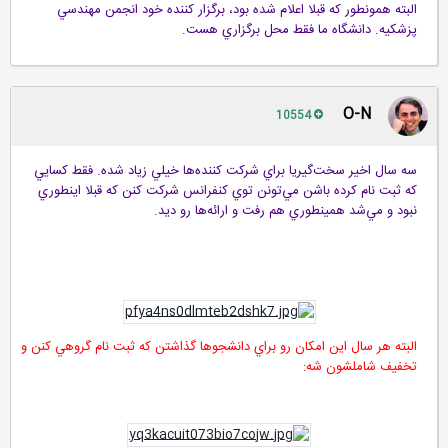
البته همونطور كه قبلا اعلام شده بود، برگزار كننده خود انجمن مهندسي
پزشكيه. دانشگاه ما فقط محل برگزاري هست.
O-N
10554
سه سال اخير سخت‌گيريا براي شركت كننده‌ها خيلي زياد شده. فقط كسايي
كه ثبت نام كرده باشن مي‌تونن توي كنفرانس شركت كنن كه قبلا اينطوري
نبود و مي‌شد همينطوري هم رفت و ارائه‌ها رو ديد.
البته هر سال اين امكان رو براي دانشجوها گذاشتن كه ثبت نام گروهي كنن و
تخفيف شاملشون شه: