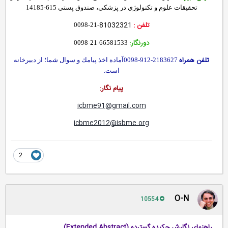
تحقيقات علوم و تكنولوژي در پزشكي، صندوق پستي 615-14185
81032321
تلفن :
-21-0098
دورنگار:
66581533-21-0098
تلفن همراه
2183627-912-0098آماده اخذ پيامك و سوال شما؛ از دبيرخانه
است.
پيام نگار:
icbme91@gmail.com
icbme2012@isbme.org
2
O-N
10554
راهنماي نگارش چكيده گسترده
(Extended Abstract)