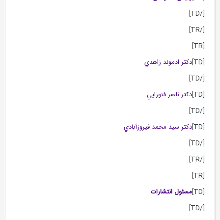
[/TD]
[/TR]
[TR]
[TD]
دكتر ادموند زاهدي
[/TD]
[TD]
دكتر ناصر فتورايي
[/TD]
[TD]
دكتر سيد محمد فيروزآبادي
[/TD]
[/TR]
[TR]
[TD]
مسئول انتشارات
[/TD]