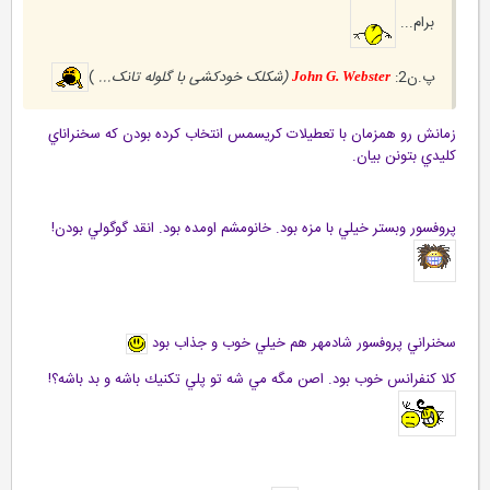
برام...
پ.ن2:
(شکلک خودکشی با گلوله تانک...
)
John G. Webster
زمانش رو همزمان با تعطيلات كريسمس انتخاب كرده بودن كه سخنراناي
كليدي بتونن بيان.
پروفسور وبستر خيلي با مزه بود. خانومشم اومده بود. انقد گوگولي بودن!
سخنراني
پروفسور شادمهر هم خيلي خوب و جذاب بود
كلا كنفرانس خوب بود. اصن مگه مي شه تو پلي تكنيك باشه و بد باشه؟!