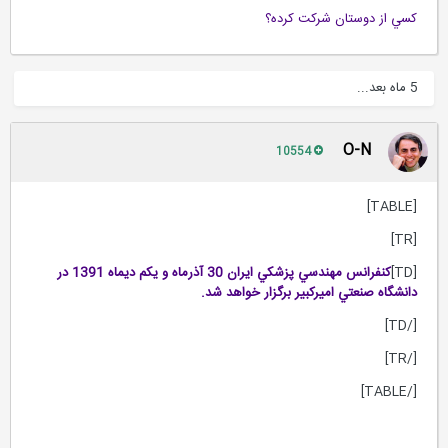
كسي از دوستان شركت كرده؟
5 ماه بعد...
O-N
10554
[TABLE]
[TR]
[TD]
كنفرانس مهندسي پزشكي ايران 30 آذرماه و يكم ديماه 1391 در
دانشگاه صنعتي اميركبير برگزار خواهد شد.
[/TD]
[/TR]
[/TABLE]