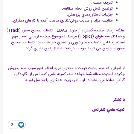
تعريف مسئله،
توضيح كامل روش انجام مطالعه،
جزئيات دستاوردهاي پژوهش،
مقايسه مزايا و معايب روش/نتايج بدست آمده با كارهاي ديگران.
هنگام ارسال چكيده گسترده از طريق EDAS ، انتخاب صحيح محور (Track)
و حداكثر سه عنوان (Topics) مرتبط با موضوع چكيده ارسالي بسيار مهم
است، زيرا اين انتخاب مسير داوري را تعيين خواهد نمود. انتخاب ناصحيح
محور و عناوين مي تواند موجب دريافت امتياز پايين داوري گردد.
از آنجايي كه عدم رعايت فرمت و محتوي مورد انتظار فوق سبب عدم پذيرش
چكيده گسترده مقاله شما خواهد شد، كميته علمي كنفرانس از نگارندگان
گرامي تقاضا مي نمايد در اين امر نهايت همكاري را به عمل آورند.
با تشكر
كميته علمي كنفرانس
2