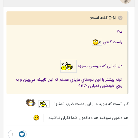
O-N گفته است:
عه؟
راست گفتن
دل اونايي كه نيومدن بسوزه
البته بيشتر با اون دوستاي عزيزي هستم كه اين تاپيكم مي‌بينن و به
روي خودشون نميارن :167:
گل آنست که ببوید و از این دست ضرب المثلها ...
هم دلمون سوخته هم دماغمون شما نگران نباشیند...
1