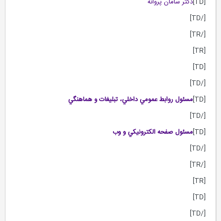
[TD]
دكتر سامان پروانه
[/TD]
[/TR]
[TR]
[TD]
[/TD]
[TD]
مسئول روابط عمومي داخلي، تبليغات و هماهنگي
[/TD]
[TD]
مسئول صفحه الكترونيكي و وب
[/TD]
[/TR]
[TR]
[TD]
[/TD]