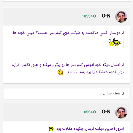
O-N
10554
از دوستان كسي علاقه‌مند به شركت توي كنفرانس هست؟ خيلي خوبه ها
از امسال ديگه خود انجمن كنفرانس‌ها رو برگزار ميكنه و هنوز نگفتن قراره
توي كدوم دانشگاه يا بيمارستان باشه.
3 هفته بعد...
O-N
10554
امروز آخرين مهلت ارسال چكيده مقالات بود.