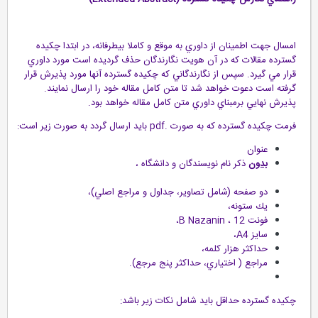
امسال جهت اطمينان از داوري به موقع و كاملا بيطرفانه، در ابتدا چكيده
گسترده مقالات كه در آن هويت نگارندگان حذف گرديده است مورد داوري
قرار مي گيرد. سپس از نگارندگاني كه چكيده گسترده آنها مورد پذيرش قرار
گرفته است دعوت خواهد شد تا متن كامل مقاله خود را ارسال نمايند.
پذيرش نهايي برمبناي داوري متن كامل مقاله خواهد بود.
فرمت چكيده گسترده كه به صورت .pdf بايد ارسال گردد به صورت زير است:
عنوان
بدون
ذكر نام نويسندگان و دانشگاه ،
دو صفحه (شامل تصاوير، جداول و مراجع اصلي)،
يك ستونه،
فونت 12 ، B Nazanin،
سايز A4،
حداكثر هزار كلمه،
مراجع ( اختياري، حداكثر پنج مرجع).
چكيده گسترده حداقل بايد شامل نكات زير باشد: