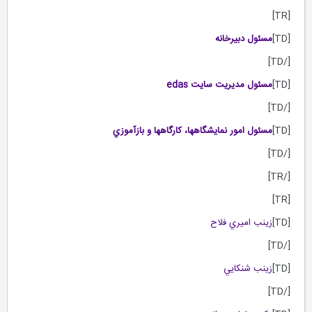
[TR]
[TD]
مسئول دبيرخانه
[/TD]
[TD]
مسئول مديريت سايت
edas
[/TD]
[TD]
مسئول امور نمايشگاهها، كارگاهها و بازآموزي
[/TD]
[/TR]
[TR]
[TD]
زينب اميري فلاح
[/TD]
[TD]
زينب شنكايي
[/TD]