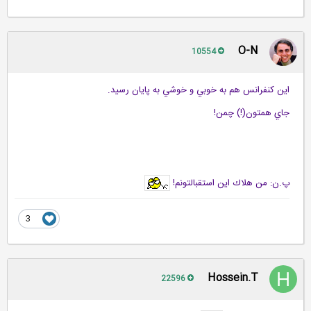
O-N
10554
اين كنفرانس هم به خوبي و خوشي به پايان رسيد.
جاي همتون(!) چمن!
پ.ن: من هلاك اين استقبالتونم!
3
Hossein.T
22596