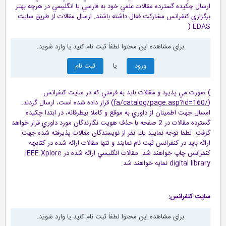
ارسال چكيده گسترده مقالات علمي خود به فارسي يا انگليسي در هرچه بهتر
برگزاري كنفرانس مشاركت فعال داشته باشند. ارسال مقالات از طريق سايت
EDAS (
برای مشاهده این محتوا لطفاً ثبت نام کنید یا وارد شوید.
ورود
یا
ثبت نام
) صورت مي پذيرد و مقالات بايد به فرمتي كه در سايت كنفرانس
(
/fa/catalog/page.asp?id=160
) قرار داده شده است، ارسال گردند.
امسال جهت اطمينان از داوري به موقع و كاملا بيطرفانه، در ابتدا چكيده
گسترده مقالات در 2 صفحه با حذف هويت نگارندگان مورد داوري قرار خواهد
گرفت. لطفا توجه نماييد يك نفر از نويسندگان مقالات پذيرفته شده جهت
ارائه بايد در كنفرانس ثبت نام نمايند و تنها مقالات ارائه شده در كتابچه
كنفرانس چاپ خواهند شد. مقالات انگليسي ارائه شده در IEEE Xplore
digital library نمايه خواهند شد.
سايت كنفرانس:
برای مشاهده این محتوا لطفاً ثبت نام کنید یا وارد شوید.