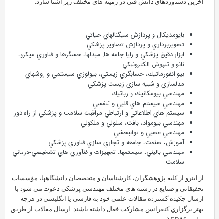
آخرين دستاوردهاي دانش فني در زمينه هاي مختلف زير آشنا سازد.
بايومديكال و پردازش سيگنالهاي حياتي
تصويربرداري و پردازش تصاوير پزشكي
ابزار دقيق پزشكي و رايا جامه ها: مبدلها، حسگرها و فناوري ميكرو،
نانو و تنپوش الكترونيكي
بيو انفورماتيك، حسابگري زيستي، بيولوژي سيستمي و روشهاي
مدلسازي و شبيه سازي زيست پزشكي
مهندسي بيومكانيك و رباتيك
مهندسي سيستم هاي قلبي و تنفسي
سيستم هاي اطلاعاتي و ارتباطي مراقبت سلامت و پزشكي از راه دور
مهندسي بيومواد، بافت، سلولي و ملكولي
مهندسي عصبي و توانبخشي
آموزش، صنعت، جامعه و تجاري سازي فناوري پزشكي
مهندسي باليني، سيستمها، تجهيزات و فنآوري هاي تشخيصي-درماني
سلامت
از اينرو از كليه پژوهشگران، كارشناسان و متخصصان دانشگاهها، مؤسسات
تحقيقاتي و صنايع در رشته هاي مختلف مهندسي پزشكي دعوت مي شود با
ارسال چكيده گسترده مقالات علمي خود به فارسي يا انگليسي در هرچه
بهتر برگزاري كنفرانس مشاركت فعال داشته باشند. ارسال مقالات از طريق