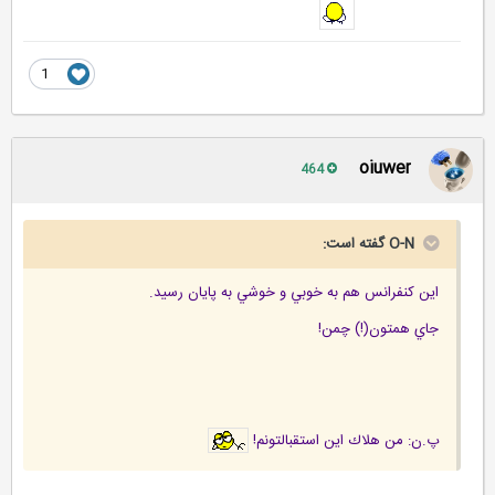
شرمنده بابت اسپم
1
oiuwer
464
O-N گفته است:
اين كنفرانس هم به خوبي و خوشي به پايان رسيد.
جاي همتون(!) چمن!
پ.ن: من هلاك اين استقبالتونم!