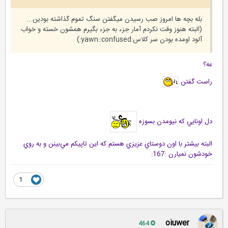
بله بچه ها امروز صب رسیدن میگفتن سنگ تموم گذاشته بودین...
(البته هنوز وقت نکردم آمار جزء به جزء بگیرم همشون خسته و خواب
آلود اومده بودن سر کلاس:yawn::confused:)
عه؟
راست گفتن
دل اونايي كه نيومدن بسوزه
البته بيشتر با اون دوستاي عزيزي هستم كه اين تاپيكم مي‌بينن و به روي
خودشون نميارن :167:
1
oiuwer
464