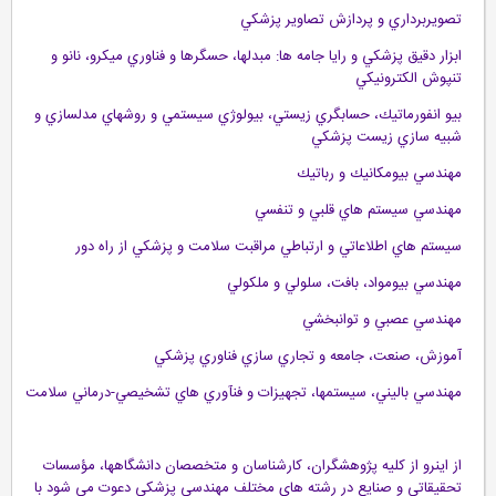
تصويربرداري و پردازش تصاوير پزشكي
ابزار دقيق پزشكي و رايا جامه ها: مبدلها، حسگرها و فناوري ميكرو، نانو و
تنپوش الكترونيكي
بيو انفورماتيك، حسابگري زيستي، بيولوژي سيستمي و روشهاي مدلسازي و
شبيه سازي زيست پزشكي
مهندسي بيومكانيك و رباتيك
مهندسي سيستم هاي قلبي و تنفسي
سيستم هاي اطلاعاتي و ارتباطي مراقبت سلامت و پزشكي از راه دور
مهندسي بيومواد، بافت، سلولي و ملكولي
مهندسي عصبي و توانبخشي
آموزش، صنعت، جامعه و تجاري سازي فناوري پزشكي
مهندسي باليني، سيستمها، تجهيزات و فنآوري هاي تشخيصي-درماني سلامت
از اينرو از كليه پژوهشگران، كارشناسان و متخصصان دانشگاهها، مؤسسات
تحقيقاتي و صنايع در رشته هاي مختلف مهندسي پزشكي دعوت مي شود با