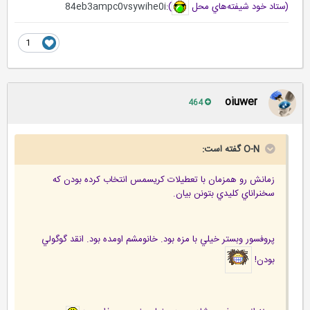
(ستاد خود شيفته‌هاي محل
)
:84eb3ampc0vsywihe0i
1
oiuwer
464
O-N گفته است:
زمانش رو همزمان با تعطيلات كريسمس انتخاب كرده بودن كه
سخنراناي كليدي بتونن بيان.
پروفسور وبستر خيلي با مزه بود. خانومشم اومده بود. انقد گوگولي
بودن!