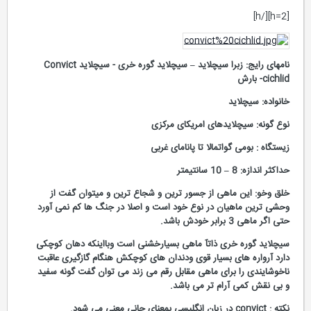
[h=2][/h]
نامهای رایج: زبرا سیچلاید – سیچلاید گوره خری - سیچلاید Convict
cichlid- بارش
خانواده: سیچلاید
نوع گونه: سیچلایدهای امریکای مرکزی
زیستگاه : بومی گواتمالا تا پانامای غربی
حداکثر اندازه: 8 – 10 سانتیمتر
خلق وخو: این ماهی از جسور ترین و شجاع ترین و میتوان گفت از
وحشی ترین ماهیان در نوع خود است و اصلا در جنگ ها کم نمی آورد
حتی اگر ماهی 3 برابر خودش باشد.
سیچلاید گوره خری ذاتآ ماهی بسیارخشنی است وبااینکه دهان کوچکی
دارد آرواره های بسیار قوی ودندان های کوچکش هنگام گازگیری عاقبت
ناخوشایندی را برای ماهی مقابل رقم می زند می توان گفت گونه سفید
و بی نقش کمی آرام تر می باشد.
نکته : convict در زبان انگلیسی بمعنای جانی معنی می شود.