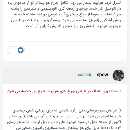
کنترل ترمز هواپیما بشمار می رود. تکامل چرخ هواپیما از انواع چرخهای پره
دار اتومبیل آغاز شده، چرخهای ریخته گری آلومینیومی و منیزیمی را پشت
سر گذاشته، و عموماً از انواع چرخهای آلومینیومی دو تکه ساخته شده به
روش آهنگری (فورج) استفاده می شود. چشمگیرترین پیشرفت در طراحی
چرخهای هواپیما، کاهش وزن و حجم و افزایش کارایی آن است.
1
spow
44203
▪ عمده ترین اهداف در طراحی چرخ های هواپیما بشرح زیر خلاصه می شود:
۱) افزایش عمر چرخشی یکی ازآزمایشهائی که برای ارزیابی کیفی چرخهای
هواپیما انجام می شود، بررسی میزان عمر چرخشی آن می باشد.(این مقدار
اکنون از ۲۵۰۰۰ مایل در مورد هواپیماهای حمل و نقل ارتشی مانند هواپیمای
c ۱۷ تا ۵۰۰۰۰ مایل برای هواپیماهای جت مسافربری امروزی متغیر می