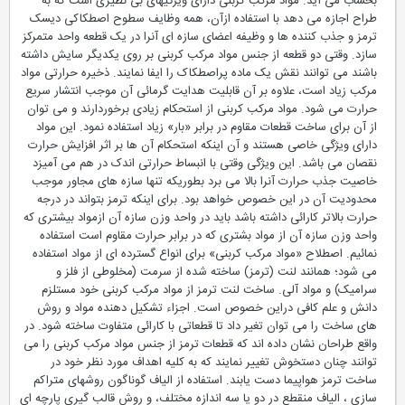
بحساب می آید. مواد مرکب کربنی دارای ویژگیهای بی نظیری است که به
طراح اجازه می دهد با استفاده ازآن، همه وظایف سطوح اصطکاکی دیسک
ترمز و جذب کننده ها و وظیفه اعضای سازه ای آنرا در یک قطعه واحد متمرکز
سازد. وقتی دو قطعه از جنس مواد مرکب کربنی بر روی یکدیگر سایش داشته
باشند می توانند نقش یک ماده پراصطکاک را ایفا نمایند. ذخیره حرارتی مواد
مرکب زیاد است، علاوه بر آن قابلیت هدایت گرمائی آن موجب انتشار سریع
حرارت می شود. مواد مرکب کربنی از استحکام زیادی برخوردارند و می توان
از آن برای ساخت قطعات مقاوم در برابر «بار» زیاد استفاده نمود. این مواد
دارای ویژگی خاصی هستند و آن اینکه استحکام آن ها بر اثر افزایش حرارت
نقصان می باشد. این ویژگی وقتی با انبساط حرارتی اندک در هم می آمیزد
خاصیت جذب حرارت آنرا بالا می برد بطوریکه تنها سازه های مجاور موجب
محدودیت آن در این خصوص خواهد بود. برای اینکه ترمز بتواند در درجه
حرارت بالاتر کارائی داشته باشد باید در واحد وزن سازه آن ازمواد بیشتری که
واحد وزن سازه آن از مواد بشتری که در برابر حرارت مقاوم است استفاده
نمائیم. اصطلاح «مواد مرکب کربنی» برای انواع گسترده ای از مواد استفاده
می شود؛ همانند لنت (ترمز) ساخته شده از سرمت (مخلوطی از فلز و
سرامیک) و مواد آلی. ساخت لنت ترمز از مواد مرکب کربنی خود مستلزم
دانش و علم کافی دراین خصوص است. اجزاء تشکیل دهنده مواد و روش
های ساخت را می توان تغیر داد تا قطعاتی با کارائی متفاوت ساخته شود. در
واقع طراحان نشان داده اند که قطعات ترمز از جنس مواد مرکب کربنی را می
توانند چنان دستخوش تغییر نمایند که به کلیه اهداف مورد نظر خود در
ساخت ترمز هواپیما دست یابند. استفاده از الیاف گوناگون روشهای متراکم
سازی ، الیاف منقطع در دو یا سه اندازه مختلف، و روش قالب گیری پارچه ای