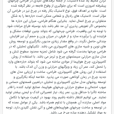
کردن محیط یاد شده لاستیک، از جمله ترفندهای کلیدی در طراحی چرخهای
پیشرفته امروزی است که برای جلوگیری از وقوع فاجعه در نظر گرفته شده
است. علاوه بر اهداف فوق، نوع لاستیک بکار رفته در چرخ نیز در طراحی آن
مؤثر است. لاستیک های رادیال و شعاعی ممکن است «بار»ها را به شکل
متفاوتی بر چرخ اعمال نماید. بنابراین هنگام طراحی، میزان این «بار» ها
بخصوص اگر تعویض پذیری آن مد نظر باشد باید بوسیله طراح مراعات شود.
با توجه به این واقعیت، طراحی چرخهایی که بتواند چنین توقعات مشکل و
فزاینده ای را برآورده سازد و از طرفی در میزان وزن و حجم آن نیز افزایش
چندانی حاصل نگردد، در واقع مقدار زیادی مدیون بکارگیری و توسعه روش
های نوین و شبیه سازی های کامپیوتری می باشد. تکنیکهای تحلیلی که در
طراحی چرخها بخدمت گرفته می شود شامل تجزیه محدود سطوح تنش و
مدل سازی حرارتی سیستمهای چرخ و ترمز می باشد. با استفاده از روش
کامپیوتری، چرخ هواپیما از موادی ساخته می شود که بتواند «بار»های وارد
را تحمل کند، عمر آن زیاد و ویژگیهای حرارتی و وزن آن اندک باشد. با
استفاده از این روش های کامپیوتری، طراحی، ساخت و ارزیابی مدل های
جدید چرخ در زمان کوتاهی صورت می پذیرد. خلاصه اینکه بکارگیری و
توسعه روشهای مدل سازی کامپیوتری و تحلیلی درتعیین قسمتهای حساس و
عیوب احتمالی و سطوح حرارتی چرخهای هواپیما، صنایع تولید کننده را قادر
ساخته تاآنرا با حداقل وزن، عمر زیاد، نیاز تعمیراتی اندک و ایمنی بیشتر تولید
نمایند. می توانیم انتظار داشته باشیم روند بهبود در کیفیت چرخها با تکامل
مواد اصلی سازنده آن همچنان با تداوم همراه باشد. یکی از عوامل عمده که
در توسعه و ساخت چرخهای هواپیماهای فعلی و آتی نقش کلیدی دارد، توجه
به مواد تشکیل دهنده سازه چرخ می باشد.