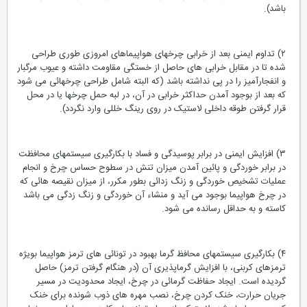
باشد).
۲) تداوم ایمنی بعد از خرابی چرخهای هواپیماهای امروزی طوری طراحی
شده تا در مقابل خرابی های حاصل از خستگی مقاومت داشته و عیوب مرگبار
و انفجارآمیز را در پی نداشته باشد (که البته شامل طراحی چرخهائی می شود
که بعد از بوجود آمدن حداکثر خرابی در آن، در لبه حمل چرخها یا در محل
قرار گرفتن طوقه داخلی لاستیک در روی رینگ خللی وارد نگردد).
۳) افزایش ایمنی در برابر پوسیدگی و فساد با بکارگیری سیستمهای محافظت
در برابر خوردگی و پائین آمدن میزان تنش در سطوح حساس چرخ و انجام
عملیات تشخیص خوردگی و زنگ زدائی بطور مکرر، از میزان نقیصه هائی که
در چرخ هواپیما بوجود می آید و منشاء آن خوردگی و زنگ زدگی می باشد
کاسته و به حداقل رسانده می شود.
۴) بکارگیری سیستمهای محافظ گرما بهبود در تونائی های ترمز هواپیما بویژه
ترمزهای کربنی، با افزایش گرماپذیری آن (در هنگام گرفتن ترمز) حاصل
گردیده است. ایجاد حفاظت گرمائی در چرخ، ایجاد محدودیت در مسیر
جریان حرارت، خنک کردن چرخ، نصب مهره های ذوب شونده برای خنک