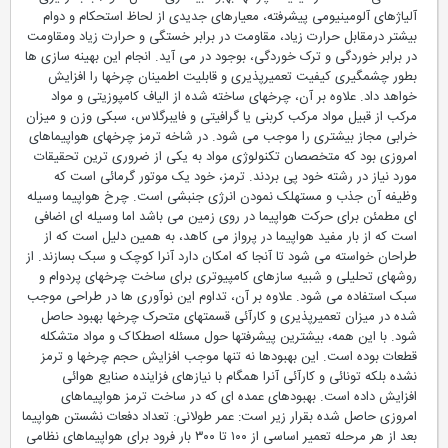
آلیاژهای آلومینیومی پیشرفته، معیارهای جدیدی از لحاظ استحکام و دوام
بیشتر درمقابل حرارت زیاد، مقاومت در برابر خستگی و حرارت زیاد ومقاومت
در برابر خوردگی و ترک خوردگی، بوجود در می آید. انجام این بهینه سازی ها
بطور چشمگیری کیفیت تعمیرپذیری و قابلیت اطمینان چرخها را افزایش
خواهد داد. علاوه بر آن، چرخهای ساخته شده از الیاف کامپوزیتی و مواد
مرکب از قبیل مواد مرکب کربنی یا گرافیتی و فایبرگلاس، سبکی وزن و میزان
خرابی مجاز بیشتری را موجب می شود. در شاخه ترمز چرخهای هواپیماهای
امروزی بود که متخصصان تکنولوژی مواد به یکی از ضروری ترین تحقیقات
مورد نیاز در رشته خود پی بردند. ترمز، خود یک موتور گرمائی است که
وظیفه آن جذب و مستهلک نمودن انرژی جنبشی است. چرخ هواپیما وسیله
ای مطمئن برای حرکت هواپیما در روی زمین می باشد اما وسیله ای اضافی
است که از بار مفید هواپیما در پرواز می کاهد، به همین دلیل است که از
طراحان خواسته می شود تا آنجا که امکان دارد آنرا کوچک و سبک بسازند. از
روشهای تحلیلی و شبیه سازهای کامپیوتری برای ساخت چرخهای پردوام و
سبک استفاده می شود. علاوه بر آن، تداوم این نوآوری ها در طراحی موجب
شده در میزان تعمیرپذیری و کارآئی قسمتهای متحرک چرخها بهبود حاصل
شود. با این همه، بیشترین پیشرفتها حول مسئله اصطکاک و مواد متشکله
قطعات بوده است. این بهبودها نه تنها موجب افزایش حجم چرخها و ترمز
نشده بلکه تونائی و کارآئی آنرا همگام با نیازهای فزاینده صنایع هوائی
افزایش داده است. بهبودهای عمده ای که در ساخت ترمز هواپیماهای
امروزی حاصل شده بقرار زیر است: عمر طولانی: تعداد دفعات نشستن هواپیما
بعد از هر مرحله تعمیر اساسی از ۱۰۰ تا ۳۰۰ بار فرود برای هواپیماهای نظامی