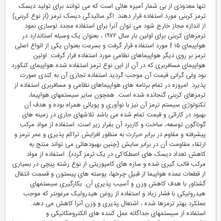
تنها معدودی از بی شمار آمیزه هائی است که می توانند برای تولید دیسک
ترمز کربنی مورد استفاده قرار دهند. اگر سائیدگی دیسک ترمز (از نوع کربنی)
از اندازه مجاز خارج شود می توان آنرا برای استفاده مجدد نوسازی نمود.
ترمزهای کربنی برای اولین بار سال ۱۹۷۲ ، بعنوان یک وسیله استاندارد در
هواپیمای f ۱۵ مورد استفاده قرار گرفت و بسرعت بعنوان یکی از انواع اصلی
ترمز بر روی دیگر هواپیماهای نظامی مورد استفاده قرار گرفت. اولین
هواپیمای مسافربری که در آن از این نوع ترمز استفاده شده هواپیمای کنکورد
بود ولی گرانی قیمت آن موجب گردید استفاده تجاری آن به کندی صورت
پذیرد. امروزه در تمام برنامه های هواپیماهای نظامی و مسافربری استفاده از
ترمزهای کربنی گنجانده شده است. همچون سایر سیستمهای هواپیما،
تکنولوژی سیستم ترمز آن نیز با نوآوری و پویائی همراه بوده و هدف آن
بهبود در کارائی و قیمت تمام شده می باشد تلاشهای جاری در زمینه های
گوناگون توسعه، ساخت و کاربرد آن بقرار زیر است: استفاده از مواد مرکب
پیشرفته و مقاوم در برابر حرارت به منظور افزایش تراکم پذیری و عمر ترمز و
ارتقاء مقاومت آن در برابر سایش (چنین بهبودهائی می تواند منتج به
کاهش تعداد دیسک های اصطکاکی در یک ترمز گردد). استفاده از مواد
مرکب قالب گیری شده و سازه های کامپوزیتی از نوع رشته پیچی در بسیاری
از قطعات عمده هواپیما از قبیل چرخها، پوسته های پیستون و قسمت انتقال
گشتاور با هدف کاهش وزن و آسیب پذیری آن. بکارگیری سیستمهای
هیدرولیکی با فشار زیاد و استفاده از روغن هیدرولیک مرغوبتر که موجب
عملکرد بهتر ترمزها شده ، اشتعال پذیری و وزن آنرا کاهش می دهد.
استفاده از سیستمهای جداگانه عمل کننده های الکترومکانیکی و