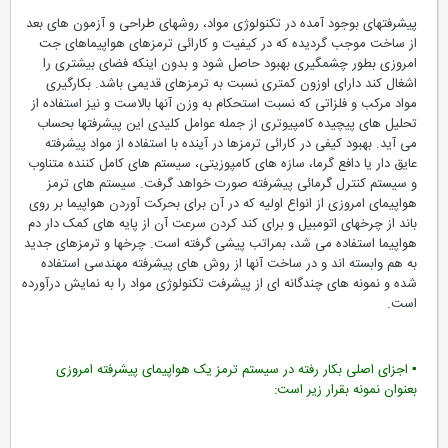
پیشرفتهای بوجود آمده در تکنولوژی مواد، روشهای طراحی و آزمون های بعد
از ساخت موجب گردیده که در کیفیت و کارائی ترمزهای هواپیماهای جت
امروزی بطور چشمگیری بهبود حاصل شود و بدون اینکه فضای بیشتری را
اشغال کند دارای اوزون کمتری نسبت به ترمزهای قدیمی باشد. بکارگیری
مواد مرکب و فلزاتی که نسبت استحکام به وزن آنها بالاست و نیز استفاده از
تحلیل های پیچیده کامپیوتری از جمله عوامل کلیدی این پیشرفتها بحساب
می آید. بهبود کیفی در کارائی ترمزها در آینده با استفاده از مواد پیشرفته
عایق دار یا دافع گرما، سازه های کامپوزیتی، سیستم های کامل کننده متناوب
و سیستم کنترل گرمائی پیشرفته صورت خواهد گرفت. سیستم های ترمز
هواپیمای امروزی از انواع اولیه که در آن برای بحرکت آوردن هواپیما بر روی
باند از چرخهای اتومبیل و برای کند کردن سرعت آن از پایه های کمک دار دم
هواپیما استفاده می شد، بمراتب پیشی گرفته است. چرخها و ترمزهای جدید
به هم وابسته اند و در ساخت آنها از روش های پیشرفته مهندسی استفاده
شده و نمونه های چندگانه ای از پیشرفت تکنولوژی مواد را به نمایش درآورده
است.
▪ اجزای اصلی بکار رفته در سیستم ترمز یک هواپیمای پیشرفته امروزی
بعنوان نمونه بقرار زیر است: