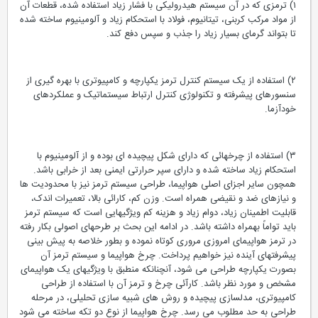
۱) ترمزی که در آن سیستم هیدرولیکی با فشار زیاد استفاده شده، قطعات آن
از مواد مرکب کربنی، تیتانیوم، فولاد با استحکام زیاد و آلومینیوم ساخته شده
تا بتواند گرمای بسیار زیاد را جذب و سپس دفع کند.
۲) استفاده از یک سیستم کنترل ترمز یکپارچه و کامپیوتری با بهره گیری از
سنسورهای پیشرفته و تکنولوژی کنترل ارتباط سیستماتیک و عملکردهای
خودآزما.
۳) استفاده از چرخهائی که دارای شکل پیچیده ای بوده و از آلومینیوم با
استحکام زیاد ساخته شده و دارای سپر حرارتی ایمنی بعد از خرابی باشد.
همچون سایر اجزای اصلی هواپیما، طراحی سیستم ترمز نیز با محدودیت ها
و نیازهای ضد و نقیضی همراه است. وزن کم، کارائی بالا، تعمیرات اندک،
قابلیت اطمینان زیاد، دوام زیاد و هزینه کم ویژگیهایی است که سیستم ترمز
باید تواماً بهمراه داشته باشد. در ادامه این بحث بر طرحهای اصولی بکار رفته
در ترمز هواپیمای امروزی مروری کوتاه نموده و بطور خلاصه به پیش بینی
پیشرفتهای آینده نیز خواهیم پرداخت. چرخ هواپیما و سیستم ترمز آن
بصورت یکپارچه طراحی می شود، آنچنانکه منطبق با ویژگیهای یک هواپیمای
مشخص و مورد نظر باشد. کارآئی چرخ و ترمز آن با استفاده از طراحی
کامپیوتری، مدلسازی پیچیده و روش های شبیه سازی تحلیلی، در مرحله
طراحی به حد مطلوب می رسد. چرخ هواپیما از نوع دو تکه ساخته می شود