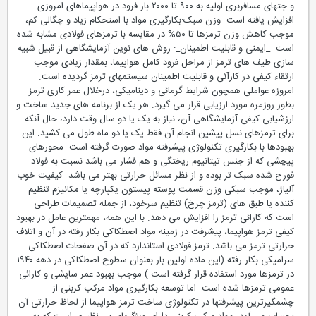
و جتهای مسافربری اولیه به ۹۰۰ تا ۲۰۰۰ بار فرود در هواپیماهای امروزی
افزایش یافته است. وزن سبک:بکارگیری مواد با استحکام زیاد و چگالی کم،
موجب کاهش وزن ترمزها تا ۵۰% در مقایسه با ترمزهای فولادی مشابه شده
است. _ایمنی و قابلیت اطمینان_: روش های نوین آزمایشگاهی از قبیل شبیه
سازی طیف های ترمز از مراحل فرود کامل هواپیما، بمقدار زیادی موجب
ارتقاء کیفی در کارآئی و قابلیت اطمینان سیستمهای ترمز گردیده است.
امروزه عواملی همچون شرایط گرمائی و دینامیکی، درخلال عمر کاری ترمز
بطور روزمره مورد ارزیابی قرار می گیرد. هر یک از برنامه های جدید ساخت و
ارزشیابی کیفی آزمایشگاهی آن، نیاز به یک یا دو سال وقت دارد، حال آنکه
برای ترمزهای نسل پیشین انجام آن فقط یک یا دو ماه طول می کشید. این
بهبودها با بکارگیری تکنولوژی پیشرفته مواد صورت گرفته است. محورهای
پیچشی که از جنس تیتانیوم ریختگی و هم فشار می باشد نسبت به فولاد
فورج شده سبک تر بوده و از نظر مسائل حرارتی بهتر می باشد. کیفیت خوب
آلیاژ، موجب سبکی وزن قسمت پوسته پیستون یکپارچه یا مکانیزم تنظیم
کننده یا طبق های (ترمز چرخ) تنظیم سرخود، از جمله تصمیمات طراحی
است که کارائی ترمز را افزایش می دهد. با این همه، مهمترین عامل در بهبود
کیفی ترمز هواپیما، پیشرفت در زمینه مواد اصطکاکی بکار رفته در آن و اتلاف
حرارتی ترمز می باشد. ترمز فولادی استاندارد که در آن صفحات اصطکاکی
سرامیکی بکار رفته (این ماده اولین بار بعنوان سطوح اصطکاکی در دهه ۱۹۴۰
در ترمزها مورد استفاده قرار گرفته است.) موجب بهبود عمر سایشی و کارائی
عمومی ترمزها شده است. اما توسعه بکارگیری مواد مرکب کربنی از
چشمگیرترین پیشرفتها در تکنولوژی ساخت ترمز هواپیما از لحاظ حرارتی آن