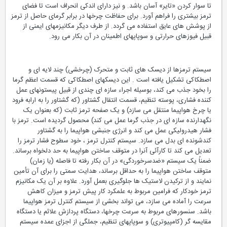
تا سوار کردن «تایر» آسان باشد. و نیز دارای اندکی انحراف است تا فضای
ترمز بیشتری را فراهم آورد. برای حفاظت چرخها در برابر گرمای حاصل از ترمز
از پوشش های عایق استفاده می گردد. از طرف دیگر مکانیزمهای ایمنی از
قبیل فیوزهای حرارتی و سوپاپهای اطمینان در آن بکار می رود.
سیستم ترمزها از دیسک های ثابت و متحرک (چرخشی) چند لایه ای و
اصطکاکی تشکیل یافته است . این دیسکهای اصطکاکی که قسمت اعظم گرما
را بخود جذب می کند، بوسیله اجراء سازه ای چندی از قبیل پیستونهای عمل
کننده فشاری، پوسته تنظیم، قسمت انتقال گشتاور (که گشتاور را به ارابه فرود
یا چرخ هواپیما منتقل می سازد) و یک صفحه ترمز ثابت (که بعنوان یک
نگهدارنده سازه ای در جذب گرما عمل می کند) محصول گردیده است. ترمز با
فشار هیدرولیکی عمل می کند و انرژی جنبشی هواپیما را به گشتاور
کندشونده ای بدل می سازد. سیستم کنترل ترمز ، خود سطوح فشار ترمز را
تعدیل می کند تا کارآئی آنرا در متوقف ساختن هواپیما به حد دلخواه برساند.
ضمناً یک سیستم «ضدسرخوردگی» در آن بکار رفته تا فاصله (یا زمان)
متوقف ساختن هواپیما را به حداقل برساند، هدایت سمتی را برای آن تأمین
نمایند و از ترکیدن لاستیک ها جلوگیری بعمل آورد. علاوه بر آن یک مکانیزم
ترمز خودکار که فرامین مربوط به علمکرد کار پیش ترمز و میزان کاهش
سرعت را آماده می سازد، می تواند بخشی از سیستم کنترل ترمز هواپیما
باشد. سنسورهای مربوط به سرعت چرخها، دستگاه پردازش علائم یا دستگاه
مقایسه گر (کامپیوتری) و سوپاپهای تنظیم، جملگی از اجزای عمده سیستم