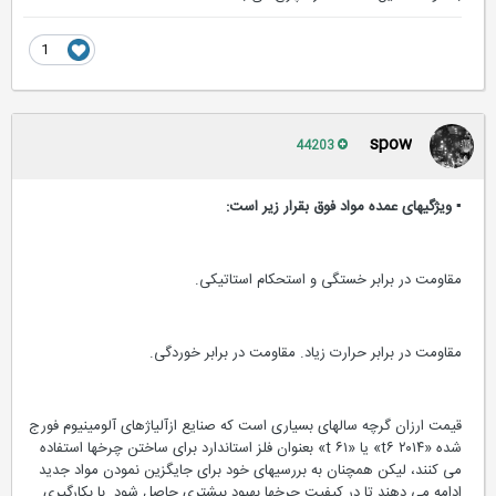
1
spow
44203
▪ ویژگیهای عمده مواد فوق بقرار زیر است:
مقاومت در برابر خستگی و استحکام استاتیکی.
مقاومت در برابر حرارت زیاد. مقاومت در برابر خوردگی.
قیمت ارزان گرچه سالهای بسیاری است که صنایع ازآلیاژهای آلومینیوم فورج
شده «۲۰۱۴ t۶» یا «t ۶۱» بعنوان فلز استاندارد برای ساختن چرخها استفاده
می کنند، لیکن همچنان به بررسیهای خود برای جایگزین نمودن مواد جدید
ادامه می دهند تا در کیفیت چرخها بهبود بیشتری حاصل شود. با بکارگیری