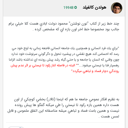
هولدن کالفیلد
19948
چند خط زير از كتاب "نون نوشتن" محمود دولت ابادي هست كلا خيلي برام
جالب بود مخصوصا خط اخر اون بازه اي كه مشخص كرده .
"براي يك فرد انساني و همچنين يك جامعه انساني فاجعه زماني به اوج خود مي
رسد كه احساس كند هيچ نقشي در پيشبرد تحول و دگر گوني سرنوشت خود ندارد
چون وقتي كه انسان يا جامعه و يا حتي گياه رشد پيش رونده اي نداشته باشد الزاما
رهسپار فنا يا نيستي ميشود...."
" البته در فاصله اغاز ركود تا نيستي بر اثر عدم پيش
روندگي دچار فساد و تباهي ميگردد"
به نظرم افكار عمومي جامعه ما هم كه اينجا (تالار) بخشي كوچكي از اون
هست داره همين بازه ركود تا نيستي را طي ميكنه گفگو ها پيش رونده
نيست و همين باعث فساد و تباهي ميشه متاسفانه اين اتفاق ملموس و قابل
لمس هست .