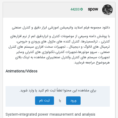
spow
44203
دانلود مجموعه فیلم اسلاید وانیمیشن اموزشی ابزار دقیق و کنترل صنعتی
با پوشش دامنه وسیعی از موضوعات کنترل و ابزاردقیق اعم از نرم افزارهای
کنترلی ، ترانسمیترها، کنترل کننده های ماژول های ورودی و خروجی،
ترمینال های انالوگ و دیجیتال ، تجهیزات سخت افزاری سیستم های کنترل
صنعتی ، سروو موتورها،تجهیزات کنترلی،تکنولوژی های کنترلی وسایر
تجهیزات سیستم های کنترل وکنترل صنعتیبرای مشاهده به لینک بالای
هرموضوع مراجعه فرمایید:
Animations/Videos
برای مشاهده این محتوا لطفاً ثبت نام کنید یا وارد شوید.
ورود
یا
ثبت نام
System-integrated power measurement and analysis