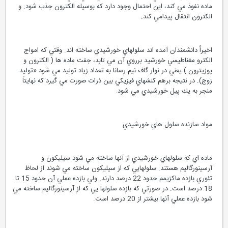
ماده نفوذ مي كند، اين احتمال وجود دارد كه بوسيله الكترون جذب شود. و
الكترون انتقال پيدامي كند.
اخيراً دانشمندان آمده اند سلولهاي خورشيدي ساخته اند. وقتي كه امواج
الكترو مغناطيسي خورشيد برروي آن مي تابد، جفت ماده ها ( الكترون و
پوزيترون ) يعني در نوار گاف نيم رسانا به تعداد زياد توليد مي شود «توليد
زوج). در نتيجه برهم كنشهاي فيزيكي بين ذرات صورت مي گيرد كه نهايتاً
منجر به يك پيل خورشيدي مي شود.
مواد سازنده سلول هاي خورشيدي
ماده اي كه سلولهاي خورشيدي از آنها ساخته مي شود سيليكون و
آرسينورگاليم هستند. سلولهايي كه از سيليكون ساخته مي شوند از لحاظ
تئوري بازده ماكزيمم حدود 22 درصد دارند. ولي بازده عملي آن حدود 15 تا
18 درصد است. در صورتي كه بازده سلولها يي كه از آرسينورگاليم ساخته مي
شود بازده عملي آنها بيشتر از 20 درصد است.