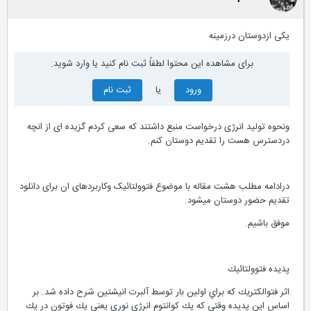
یکی ازدوستان درزمینه
برای مشاهده این محتوا لطفاً ثبت نام کنید یا وارد شوید.
ورود
یا
ثبت نام
ونحوه تولید انرژی درخواست منبع داشتند که سعی کردم گزیده ای از انچه
دردسترس هست را تقدیم دوستان کنم.
درادامه مطلب هشت مقاله با موضوع فتوولتائیک وکاربردهای ان برای دانلود
تقدیم حضور دوستان میشود.
موفق باشیم.
پديده فتوولتائيك
اثر فتوالكتريك كه براي اولين بار توسط آلبرت انيشتين شرح داده شد. بر
اساس اين پديده وقتي كه يك كوانتوم انرژي نوري يعني يك فوتون در يك