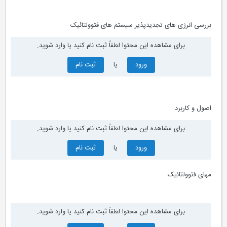
ﺑﺮرﺳﯽ اﻧﺮژی ﻫﺎی ﺗﺠﺪﯾﺪﭘﺬﯾﺮ ﺳﯿﺴﺘﻢ ﻫﺎی ﻓﺘﻮوﻟﺘﺎﺋﯿﮏ
برای مشاهده این محتوا لطفاً ثبت نام کنید یا وارد شوید.
ورود
یا
ثبت نام
ﺍﺻﻭﻝ ﻭ ﮐﺎﺭﺑﺭﺩ
برای مشاهده این محتوا لطفاً ثبت نام کنید یا وارد شوید.
ورود
یا
ثبت نام
ﻣﻬﺎی ﻓﺗﻭﻭﻟﺗﺎﺋﻳﮏ
برای مشاهده این محتوا لطفاً ثبت نام کنید یا وارد شوید.