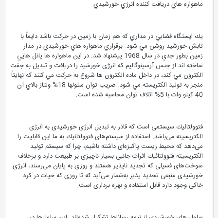
ماهواره هاي دريافت كننده انرژي خورشيدي
يك ايستگاه فضايي در مداري كه هم زمان با زمين در حركت باشد دايماً با
تابش خورشيد روشن مي شود. برقراري ماهواره هاي خورشيدي در مدار
زمين بطور جدي در سال 1968 پيشنهاد شد. در اين ماهواره ها پانل هايي
ساخته اند از جنس آرسينوگاليم كه انرژي خورشيد را دريافت و تبديل به جفت
الكترون مي كند، در داخل ماده الكترون ها شروع به حركت مي كنند كه نهايتاً
منجر به توليد الكتريسته مي شود. ضريب توان سلولها 18% ولتاژ بالاي آن
40 كيلو وات با 5% اتلاف توان محاسبه شده است.
فتوولتائیك سیستمی است كه قادر به تبدیل انرژی خورشیدی به انرژی
الكتریسیته می‌باشد. استفاده از سیستم‌های فتوولتائیك به ما این قابلیت را
می‌دهد كه محیط زیست پاكیزه‌ای داشته باشیم، چرا كه سیستم تولید
الكتریسیته فتوولتائیك اثرات جانبی بسیار ناچیزی بر طبیعت دارد و‌ برخلاف
سوخت‌های فسیلی كه تجدید ناپذیر هستند و روزی به پایان می‌رسند، انرژی
خورشیدی منبعی تجدید پذیر به‌شمار می‌آید كه تا روزی كه حیات در كره
خاكی وجود دارد قابل استفاده و بهره برداری است.
سلول های خورشیدی از نیمه رساناها تشكیل شده‌اند. این سلول‌‌ها در