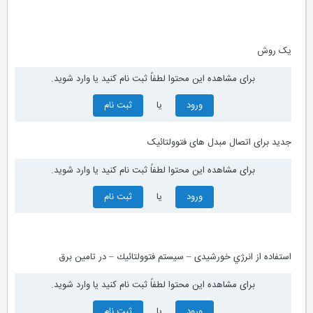
ﯾﮏ روش
برای مشاهده این محتوا لطفاً ثبت نام کنید یا وارد شوید.
ورود
یا
ثبت نام
ﺟﺪﯾﺪ ﺑﺮای اﺗﺼﺎل ﻣﺒﺪل ﻫﺎی ﻓﺘﻮوﻟﺘﺎﺋﯿﮏ
برای مشاهده این محتوا لطفاً ثبت نام کنید یا وارد شوید.
ورود
یا
ثبت نام
استفاده از انرژي خورشيدی – سيستم فتوولتائيك – در تامين برق
برای مشاهده این محتوا لطفاً ثبت نام کنید یا وارد شوید.
ورود
یا
ثبت نام