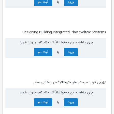
ورود
یا
ثبت نام
Designing Building-Integrated Photovoltaic Systems
برای مشاهده این محتوا لطفاً ثبت نام کنید یا وارد شوید.
ورود
یا
ثبت نام
ارزﯾﺎﺑﯽ ﮐﺎرﺑﺮد ﺳﯿﺴﺘﻢ ﻫﺎی ﻓﺘﻮوﻟﺘﺎﺋیک در روﺷﻨﺎﯾﯽ ﻣﻌﺎبر
برای مشاهده این محتوا لطفاً ثبت نام کنید یا وارد شوید.
ورود
یا
ثبت نام