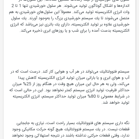
اندازه‌ها و اشكال گوناگون تولید می‌شوند. هر سلول خورشیدی تنها 1 تا 2
وات انرژی الكتریسیته تولید می‌كند. معمولاً این سلول‌های خورشیدی به هم
متصل می‌شوند تا یك سیستم خورشیدی بزرگ را به‌وجود آورند. یك سلول
خورشیدی علاوه بر تولید الكتریسیته، دارای یك باتری نیز می‌باشد كه انرژی
الكتریسیته بدست آمده را برای شب و یا روز‌های ابری ذخیره می‌كند.
سیستم فتوولتائیك می‌تواند در هر آب و هوایی كار كند. درست است كه در
آب و هوای ابری و یا بارانی میزان تولید انرژی الكتریسیته كاهش پیدا
می‌كند، ولی به هر حال این میزان هیچ وقت در هنگام روز از 25% میزان
حداكثر ظرفیت تولید انرژی سیستم كمتر نخواهد بود. این در حالی است كه
در شرایط معمولی تا 80% میزان تولید حداكثر سیستم، انرژی الكتریسیته
تولید خواهد شد.
نگه داری سیستم های فتوولتائیك بسیار راحت است، نیازی به جابجایی
قطعات نیست. در یك سیستم فتوولتائیك هیچ گونه حركت مكانیكی وجود
ندارد، وقتی قطعات حركتی نداشته باشند در نتیجه استهلاكی وجود نخواهد