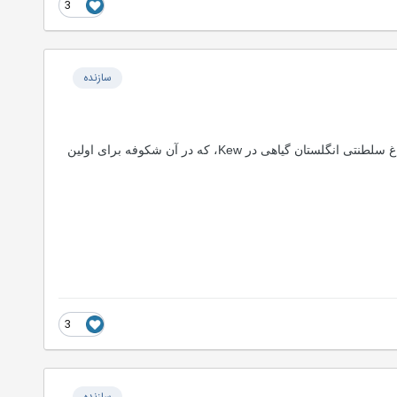
3
سازنده
Odoardo Beccari، گیاه شناس ایتالیایی، تیتان Arum در سوماترا در سال 1878 کشف شد. او فرستاده دانه به باغ سلطنتی انگلستان گیاهی در Kew، که در آن شکوفه برای اولین
3