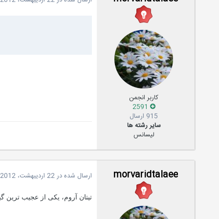
کاربر انجمن
2591
915 ارسال
سایر رشته ها
لیسانس
morvaridtalaee
ارسال شده در
22 اردیبهشت، 2012
تيتان آروم، يكی از عجيب ترين گ