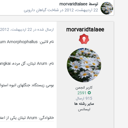
توسط
morvaridtalaee
22 اردیبهشت، 2012
در
شناخت گیاهان دارویی
morvaridtalaee
ارسال شده در
22 اردیبهشت، 2012
نام لاتین: titanum Amorphophallus
نام: Arum تیتان، گل مرده، Bunga Bangkai
بومی زیستگاه: جنگلهای انبوه استوای
کاربر انجمن
2591
915 ارسال
سایر رشته ها
لیسانس
خانوادگی: Arum تیتان یکی از اعضای خانواده عبارت، Aroids ها و یا گیاهان Arum.