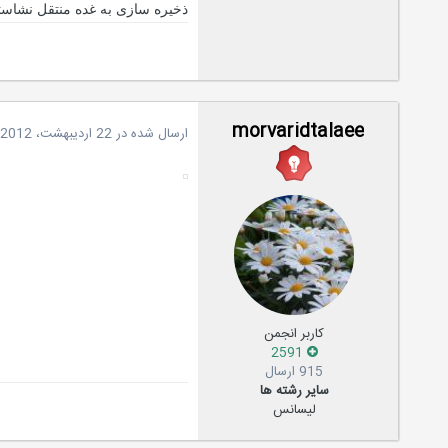
ذخیره سازی به غده منتقل نشاس
morvaridtalaee
ارسال شده در
22 اردیبهشت، 2012
کاربر انجمن
2591
915 ارسال
سایر رشته ها
لیسانس