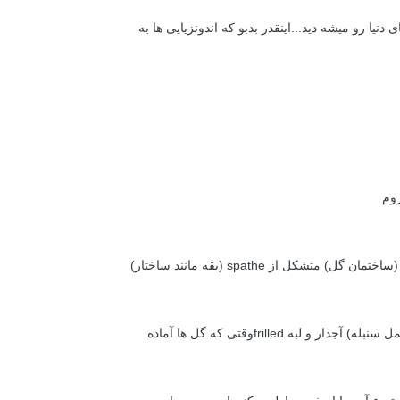
 دنيا رو ميشه ديد...اينقدر بدبو كه اندونزيايی ها به
وم