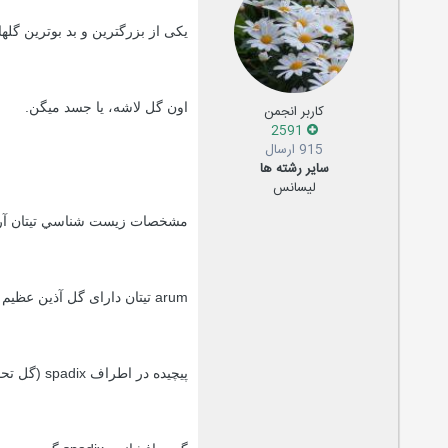
يكی از بزرگترين و بد بوترين گلهای
اون گل لاشه، يا جسد ميگن.
کاربر انجمن
2591
915 ارسال
سایر رشته ها
لیسانس
مشخصات زيست شناسي تيتان آر
arum تیتان دارای گل آذین عظیم (ساختمان گل) متشکل از spathe (یقه مانند ساختار)
پیچیده در اطراف spadix (گل تحمل سنبله).آجدار و لبه frilledوقتی که گل ها آماده