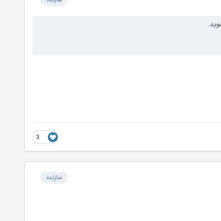
سازنده
وید.
3
سازنده