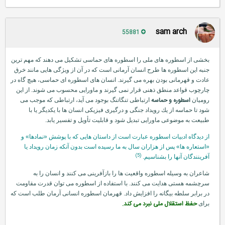
sam arch
55881
بخشی از اسطوره های ملی را اسطوره های حماسی تشكیل می دهند كه مهم ترین
جنبه این اسطوره ها طرح انسان آرمانی است كه در آن از ویژگی هایی مانند خرق
عادت و قهرمانی بودن بهره می گیرند. انسان های اسطوره ای حماسی، هیچ گاه در
چارچوب قواعد منطق ذهنی قرار نمی گیرند و ماورایی محسوب می شوند. از این
اسطوره و حماسه
رومیان
ارتباطی تنگاتنگ بوجود می آید، ارتباطی كه موجب می
شود تا حماسه از یك رویداد جنگی و درگیری فیزیكی انسان ها با یكدیگر یا با
طبیعت به موضوعی ماورایی تبدیل شود و قابلیت تأویل و تفسیر یابد.
از دیدگاه ادبیات اسطوره عبارت است از داستان هایی كه با پوشش «نمادها» و
«استعاره ها» پس از هزاران سال به ما رسیده است بدون آنكه زمان رویداد یا
(5)
آفرینندگان آنها را بشناسیم.
شاعران به وسیله اسطوره واقعیت ها را بازآفرینی می كنند و انسان را به
سرچشمه هستی هدایت می كنند. با استفاده از اسطوره می توان قدرت مقاومت
در برابر سلطه بیگانه را افزایش داد. قهرمان اسطوره انسانی آرمان طلب است كه
حفظ استقلال ملی نبرد می كند.
برای