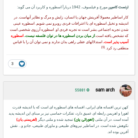
ارنست كاسیرر
مورخ و فیلسوف، 1942 دربارأ اسطوره و كاربرد آن می گوید:
كار اساطیر معمولا آفرینش جهان یا انسان، زایش و مرگ و نظایر آنهاست. در
اندیشه و تخیل اسطوره ای با اعترافات فردی روبرو نمی شویم. اسطوره عینی
شدن تجربه اجتماعی بشر است نه تجربه فردی او. اسطوره آرزوی شخصی است
كه تشخص یافته است.
از میان بردن اسطوره ها در توان فلسفه نیست.
اسطوره
آسیب پذیر است.
استدلالهای عقلی راهی بدان ندارند و نمی توان آن را با قیاس
(6)
منطقی رد كرد.
3
sam arch
55881
كهن ترین افسانه های ایرانی، افسانه های اسطوره ای است كه با اندیشه قدرت
اهورا و اهریمن رابطه ای عمیق دارد، تفكرات حماسی نیز بر مبنای این اندیشه پدید
(اهورائی یان)
آمده است. در آن ملتی
تمجید شده و ملتی دیگر
(اهریمنی یان)
نكوهش شده است. در اساطیر نیروهای طبیعی و ماورای طبیعی، جادو و... نقش
آفرین بوده اند.