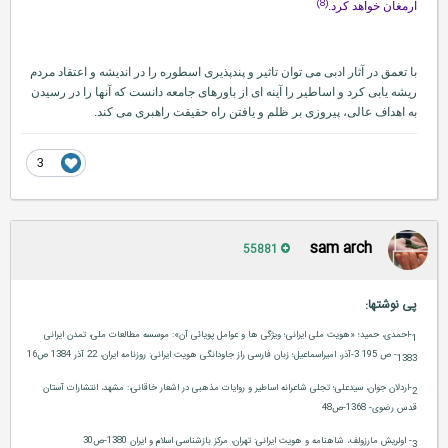
(8)
ارمغان خواهد كرد.
با تعمق در آثار ادبی می توان تاثیر و پندپذیری اسطوره را در اندیشه و اعتقاد مردم
ریشه یابی كرد و اساطیر را آینه ای از باورهای جامعه دانست كه آنها را در رسیدن
به اهداف عالی، پیروزی بر ظلم و یافتن راه حقیقت راهبری می كند.
3
sam arch
55881
پی نوشتها
:
1-
احمدی، حمید؛ «هویت ملی ایرانی؛ ویژگی ها و عوامل پویائی آن»: موسسه مطالعات ملی، تمدن ایرانی
1383- ص 195 3-آذر، امیراسماعیل؛ زبان فارسی راز جاودانگی هویت ایرانی: روزنامه ایران، 22 آذر 1384 ص16
2-
اردلان جوان، سیدعلی؛ تجلی شاعرانه اساطیر و روایات مذهبی در اشعار خاقانی،: مشهد، انتشارات آستان
قدس رضوی- 1368-ص48
3-
اولریش مارزولف، شاهنامه و هویت ایرانی: تهران، مركز بازشناسی اسلام و ایران 1380-ص30