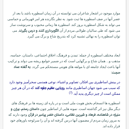
موارد موجود در اشعار شاعران می توانسته در آن زمان اسطوره باشد یا بعد از
عصر آنها در صف اسطوره ها ثبت شود. به نظر نگارنده هر امر قهرمانی و حماسی
می تواند به شكل اسطوره بروز كند. اسطوره ها زمانی محبوب و سرنوشت ساز
الگوبرداری كنند و درس بگیرند
.
می شود كه طی سالیان طولانی مردم از آن
می
توان اسطوره را به نهالی تشبیه كرد كه بتدریج شاخ و برگ می گیرد.
ابعاد مختلف اسطوره از جمله: تمدن و فرهنگ، اخلاق اجتماعی، داستان، حماسه،
مذهب و... همان شاخ و برگهایی است كه در ضمیر جوامع ریشه می دواند و تركیب
به گفته عماد
آنها باعث ایجاد جامعه ای با مولفه های هویتی مستحكم می گردد.
حجت
:
در بینش اساطیری بین افكار، تصاویر و اشیاء، نوعی همدمی سحرآمیز وجود دارد
رویایی عظیم جلوه كند
كه سبب می شود جهان اساطیری مانند
كه در آن هر چیز
(7)
ممكن است از چیز دیگری پدید آید.
اسطوره ها انسجام بخش هویت ملی است و در پاره ای زمینه ها بر فرهنگ های
داستان رستم، بیژن و
دیگر ملل نیز اثر گذاشته است. نمونه هایی از اساطیر چون
منیژه در شاهنامه، فرهاد و شیرین نظامی، داستان خضر پیامبر در قرآن
وجود دارند كه
به مرور زمان مردم از مضمون آنها درس گرفته اند و آن را سرلوحه باورهای خود
قرار داده اند.