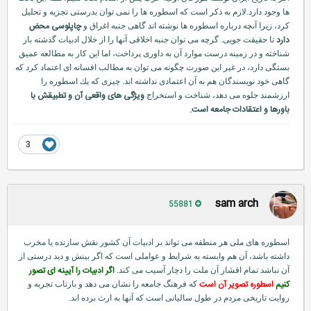
ها وجود دارد.لازم به ذكر است كه اسطوره ها را نمی توان بدرستی تجزیه و تحلیل
چاپلوسی محض
كرد، زیرا آنچه درباره اسطوره ها نوشته اند گاهی جنبه اغراق و
دارد
تا حقیقت جویی. گرچه می توان جنبه اخلاقی آنها را از خلال ادبیات گذشته باز
شناخته و در زمینه درست موارد آن به داوری پرداخت، اما این كار به مطالعه عمیق
بستگی دارد، در غیر این صورت چگونه می توان به مطالب افسانه ای اعتماد كرد كه
گاهی خود نویسندگان هم به آن اعتمادی نداشته اند. چیزی كه یك اسطوره را
ویژگی های واقعی آن و تطبیقش با
ارزشمند جلوه می دهد، شناخت و استخراج
باورها و اعتقادات جامعه است.
3
sam arch
55881
اسطوره های ملی هر منطقه می تواند بر ادبیات آن كشور نقش سازنده یا مخرب
داشته باشد، آن هم وابسته به شرایط و عواملی است كه اگر بینش و دید درستی از
اگر ادبیات را آیینه ای تصور
آن نباشد تمام اقشار آن ملت را دچار آسیب می كند.
كنیم
اسطوره تصویر آن است
كه فرهنگ جامعه را نشان می دهد و بازتاب تجربه و
روایت تاریخی مردم در طول سالیانی است كه آنها به ارث برده اند.