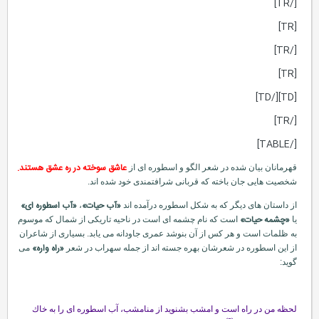
[/TR]
[TR]
[/TR]
[TR]
[TD][/TD]
[/TR]
[/TABLE]
عاشق سوخته در ره عشق هستند.
قهرمانان بیان شده در شعر الگو و اسطوره ای از
شخصیت هایی جان باخته كه قربانی شرافتمندی خود شده اند.
«آب حیات»
«آب اسطوره ای»
از داستان های دیگر كه به شكل اسطوره درآمده اند
،
«چشمه حیات»
یا
است كه نام چشمه ای است در ناحیه تاریكی از شمال كه موسوم
به ظلمات است و هر كس از آن بنوشد عمری جاودانه می یابد. بسیاری از شاعران
«راه واره»
از این اسطوره در شعرشان بهره جسته اند از جمله سهراب در شعر
می
گوید:
لحظه من در راه است و امشب بشنوید از منامشب، آب اسطوره ای را به خاك