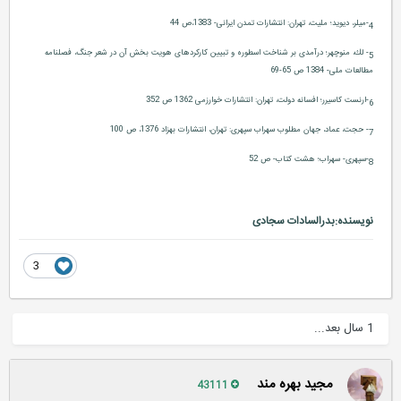
4-
میلر، دیوید؛ ملیت، تهران: انتشارات تمدن ایرانی- 1383،ص 44
5-
لك، منوچهر؛ درآمدی بر شناخت اسطوره و تبیین كاركردهای هویت بخش آن در شعر جنگ، فصلنامه
مطالعات ملی- 1384 ص 65-69
6-
ارنست كاسیرر؛ افسانه دولت، تهران: انتشارات خوارزمی 1362 ص 352
7-
حجت، عماد، جهان مطلوب سهراب سپهری: تهران، انتشارات بهزاد 1376، ص 100
8-
سپهری- سهراب؛ هشت كتاب- ص 52
نویسنده:بدرالسادات سجادی
3
1 سال بعد...
مجید بهره مند
43111