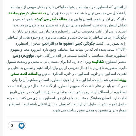
از آنجائی که اسطوره در ادبیات ما پیشینه طولانی دارد و بخش مهمی از ادبیات ما
به تقدسش در میان جامعه
را تشكیل می دهد می توان با شناخت هرچه دقیق تر آن
و اثرگذاری آن بر ضمیر انسان ها پی برد.
مقاله حاضر می كوشد
ضمن تعریف و
تحلیل اسطوره، به تبیین اسطوره هایی بپردازد كه بیشتر مورد قبول مردم بوده
است. در پی آن، علت محبوبیت برخی از اسطوره ها بیان می شود و در پایان به
چگونگی ارتباط اساطیر با مباحث دینی و مذهبی می پردازد و جلوه هایی از اساطیر
چگونگی تجلی اسطوره ها در آثار ادبی
را به تصویر می كشد.
سخن از اسطوره
(myth) است. پدیده ای كه در ادبیات ملل مختلف وجود دارد. امروزه معنا و مفهوم
مولوی،فردوسی
اسطوره چندان متناسب با گذشته نیست. در كلام بزرگانی چون
شفافیت
عنصر اسطوره
ویژه ای دارد، لذا برای دست یابی به معنی و وسعت شمول
دایره اسطوره، ناچاریم به اجمال تعریفی از این واژه ارائه دهیم و سپس به تحلیل و
افسانه، قصه، سخن
اهمیت اسطوره بپردازیم. اسطوره در دائره المعارف معین به
پریشان
معنی شده است، اما این معنای لغوی اسطوره است و مفاهیم آن را بیان
نمی كند و باید در نظر داشت كه مفهوم اسطوره از گذشته تا حال تغییر یافته است.
اسطوره در اصطلاح آیینه روح بشر است و تجلی حقایق انسانی كه در طول تاریخ
ادامه دارد. انسان هماهنگ و متناسب با زمان خود اسطوره سازی می كند. اسطوره
حاصل تجربه بشر در طول تاریخ است كه نسل به نسل انتقال یافته است. اساطیر
همواره برای مقصود و هدفی معین ساخته می شوند.
3