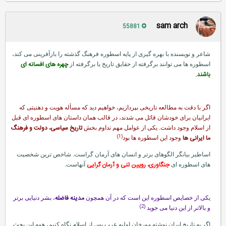
sam arch
55881
شاعر و نویسنده با بهره گیری از پایه اسطوره فرهنگ گذشته را بازآفرینی می كند،
چهره های افسانه ای
اسطوره ها می توانند برگرفته از حقایق تاریخ یا برگرفته از
باشند.
اگر با دقت به مطالعه تاریخی بپردازیم، خواهیم دید كه مسأله هویت و ذهنیتی كه
ایرانیان برای خودشان قائل می شدند، در قالب همان داستان های اسطوره ای قبل
تاریخ سیاسی، دولت و فرهنگ
از اسلام وجود داشت. یكی از عوامل مهم تداوم بخش
(1)
ما ایرانی ها
وجود این اسطوره ها بود
اساطیر بیانگر الگوهای برتر و انسان های آرمان گراست. شاخص ترین شخصیت
جنگاوری، رویین تنی و آرمان گرایی
های اسطوره ای
آنهاست.
مدینه فاضله
یكی از خصایص اسطوره این است كه در آن همچون
، بشر دنیایی برتر
(2)
و بالاتر از این دنیا می جوید
اگر به تاریخ ایران نوشته مورخان اولیه عرب پس از اسلام نگاه كنیم، همه این بحث