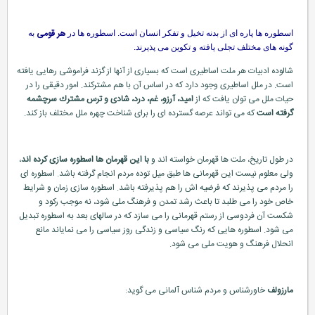
هر قومی
اسطوره ها پاره ای از بدنه تخیل و تفكر انسان است. اسطوره ها در
به
گونه های مختلف تجلی یافته و تكوین می پذیرند.
شالوده ادبیات هر ملت اساطیری است كه بسیاری از آنها از گزند فراموشی رهایی یافته
است. در ملل اساطیری وجود دارد كه در اساس آن با هم مشتركند. امور دقیقی را در
حیات ملل می توان یافت كه از
امید، آرزو، غم، درد، شادی و ترس مشترك سرچشمه
گرفته است
كه می تواند عرصه گسترده ای را برای شناخت چهره ملل مختلف باز كند.
در طول تاریخ، ملت ها قهرمان خواسته اند و
با این قهرمان ها اسطوره سازی كرده اند
،
ولی معلوم نیست این قهرمانی ها طبق میل توده مردم انجام گرفته باشد. اسطوره ای
را مردم می پذیرند كه فرضیه اش را هم پذیرفته باشد. اسطوره سازی زمان و شرایط
خاص خود را می طلبد تا باعث رشد تمدن و فرهنگ ملی شود، نه موجب ركود و
شكست آن فردوسی
از رستم قهرمانی را می سازد كه در سالهای بعد به اسطوره تبدیل
می شود. اسطوره هایی كه رنگ سیاسی و زندگی روز سیاسی را می نمایاند مانع
انحلال فرهنگ و هویت ملی می شود.
مارزولف
خاورشناس و مردم شناس آلمانی می گوید: