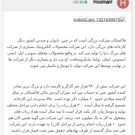
!Hooman
10133
فاکسکان شرکت بزرگی است که در چین، تایوان و چندین کشور دیگر
کارخانه های بزرگی دارد. این شرکت محصولات الکترونیک بسیاری از شرکت
های بزرگ دنیا را تولید می کند. در واقع محصولات مختلف سونی، اپل، ایسر،
ایسوس، اینتل، نوکیا، مایکروسافت، اچ پی، دل و بسیاری دیگر از شرکت ها
در نهایت توسط این شرکت تولید یا مونتاژ و تکمیل می شوند. ‏
این شرکت بیش از ۹۲۰ هزار نفر کارگر و کارمند دارد و بزرگ ترین صادر
کننده کشور چین به حساب می آید. میزان گردش مالی فاکسکان در سال
گذشته میلادی حدود ۶۰ میلیارد دلار بوده است. ‏
حالا مدیریت این کارخانه
تصمیم گرفته تا سال آینده ۳۰۰ هزار ربات را برای انجام دادن مراحل مختلف
تولید و مونتاژ وارد کار بکند. قرار است تا سه سال آینده تعداد ربات های
مشغول به کار به یک میلیون عدد برسد. این شرکت می گوید همین الان هم
حدود ۱۰ هزار ربات انجام برخی از مراحل کار را به عهده دارند. ‏
این شرکت
طی چند سال گذشته از طرف نهادهای حقوق بشر تحت فشار قرار داشته