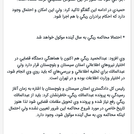
حميدي در ادامه اين گفتگو تاكيد كرد: ولي اين امكان و احتمال وجود
دارد كه احكام برادران ريگي با هم اجرا شود.
* احتمالا محاكمه ريگي به سال آينده موكول خواهد شد
وي افزود: عبدالحميد ريگي هم اكنون با هماهنگي دستگاه قضايي در
اختيار نيروهاي اطلاعاتي استان سيستان و بلوچستان قرار دارد ولي
عبدالمالك براي تخليه اطلاعاتي و بررسي‌هاي كه بايد روي وي انجام شود،
در اختيار وزارت اطلاعات بوده و در تهران است.
رئيس كل دادگستري استان سيستان و بلوچستان با اشاره به زمان آغاز
رسيدگي‌ به پرونده عبدالمالك ريگي، خاطرنشان كرد: بايد از عبدالمالك
ريگي رفع نياز شده و پرونده وي تحويل مقامات قضايي شود لذا هنوز
تاريخ خاصي در مورد شروع محاكمه اين شرور تعيين نشده ولي احتمال
اينكه محاكمه وي به سال آينده موكول شود، وجود دارد.