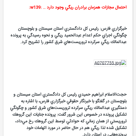
احتمال مجازات همزمان برادران ريگي وجود دارد .. :w139:
خبرگزاري فارس: رئيس كل دادگستري استان سيستان و بلوچستان
چگونگي اجراي حكم اعدام عبدالحميد ريگي و نحوه رسيدگي به پرونده
عبدالمالك ريگي سركرده تروريست‌هاي شرق كشور را تشريح كرد.
حجت‌‌‌الاسلام ابراهيم حميدي رئيس كل دادگستري استان سيستان و
بلوچستان در گفتگو با خبرنگار حقوقي خبرگزاري فارس، با اشاره به
دستگيري عبدالمالك ريگي سركرده تروريست‌هاي شرق كشور و چگونگي
تشكيل پرونده در خصوص اين شرور گفت: پرونده جنايات اين گروهك
تروريستي از همان زماني كه حوادثي توسط اين گروهك رخ مي‌داد،
تشكيل شده لذا ريگي هم در حال حاضر در مورد اتهامات خود
پرونده‌هايي در استان دارد.