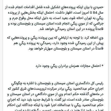
حميدي با بيان اينكه پرونده‌هاي تشكيل شده شامل اقدامات انجام شده از
سال 84 تا امروز است، اظهار داشت: احتمال اينكه بخش‌هايي از پرونده
ريگي به تهران احاله شود، بعيد است، به دليل اينكه محل وقوع جرم و
جرائمي كه از سوي ريگي انجام شده استان سيستان و بلوچستان بوده و
قاعدتاً پرونده در اين استان رسيدگي خواهد شد.
وي اضافه كرد: با توجه به ارتباطي كه بين پرونده ريگي و پرونده‌هايي كه
پيش از اين رسيدگي شده وجود دارد، رسيدگي به پرونده ريگي هم
قاعدتاً در استان سيستان و بلوچستان سهل‌تر خواهد بود.
* احتمال مجازات همزمان برادران ريگي وجود دارد
رئيس كل دادگستري استان سيستان و بلوچستان با اشاره به چگونگي
اجراي حكم عبدالحميد ريگي برادر سركرده تروريست‌هاي شرق كشور كه
در ماه‌هاي گذشته حكم اعدام وي از سوي دادگاهي در استان سيستان و
بلوچستان صادر شده است، نيز گفت: با شرايط جديد بايد ديد كه اجراي
حكم عبدالحميد ريگي با عبدالمالك اجرا شود يا اينكه جداگانه اين احكام
اجرا مي شود لذا هنوز در اين خصوص تصميمي گرفته نشده است.