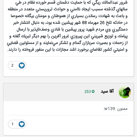
شرور عبدالمالك ريگي كه با حمايت دشمنان قسم خورده نظام در طي
سالهاي گذشته مسبب ايجاد ناامني و حوادث تروريستي متعدد در منطقه
و باعث به شهادت رساندن بسياري از هموطنان و مومنان بيگانه خصوصا
در حادثه تلخ 26 مهرماه 88 شهر پيشين شده بود، به دنبال انتشار خبر
دستگيري وي مردم شهيد پرور پيشين با شادي وصف‌ناپذير با ارسال
پيامك و توزيع شيريني اين پيروزي غرور آفرين را بهم ديگر تبريك گفته و
از زحمات و بصيرت سربازان گمنام و تشكر مي‌نمايند و از مسئولين قضايي
و امنيتي كشور تقاضاي برخورد اشد مجازات با اين منفور فروخته را دارند.
2
آقا سید
253
ممنون :w139:
1