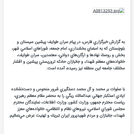
به گزارش خبرگزاري فارس، در پيام سران طوايف پيشين سيستان و
بلوچستان كه به امضاي بخشداري، امام جمعه، شوراهاي اسلامي شهر،
بخش و روستا، نهادها و ارگان‌هاي دولتي، معتمدين، سران طوايف،
خانواده‌هاي معظم شهداء و جانبازان حادثه تروريستي پيشين و اقشار
مختلف جامعه اين منطقه نيز رسيده، آمده است:
با صلوات بر محمد و آل محمد دستگيري شرور منحوس و دست‌نشانده
ايادي استكبار جهاني عبدالمالك ريگي را به محضر مقام معظم رهبري،
رياست محترم جمهور، وزارت كشور، وزارت اطلاعات، نمايندگان محترم
مجلس شوراي اسلامي، نيروهاي نظام و انتظامي، خانواده‌هاي معزز
شهداء، جانبازان و مردم شهيدپرور ايران تبريك و تهنيت عرض مي‌نمائيم.