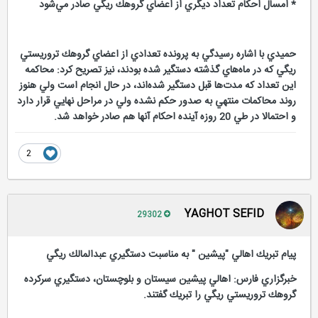
* امسال احكام تعداد ديگري از اعضاي گروهك ريگي صادر مي‌شود
حميدي با اشاره رسيدگي به پرونده تعدادي از اعضاي گروهك تروريستي
ريگي كه در ماه‌هاي گذشته دستگير شده بودند، نيز تصريح كرد: محاكمه
اين تعداد كه مدت‌ها قبل دستگير شده‌اند، در حال انجام است ولي هنوز
روند محاكمات منتهي به صدور حكم نشده ولي در مراحل نهايي قرار دارد
و احتمالا در طي 20 روزه آينده احكام آنها هم صادر خواهد شد.
2
YAGHOT SEFID
29302
پيام تبريك اهالي "پيشين " به مناسبت دستگيري عبدالمالك ريگي
خبرگزاري فارس: اهالي پيشين سيستان و بلوچستان، دستگيري سركرده
گروهك تروريستي ريگي را تبريك گفتند.