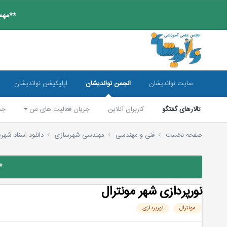
**مهم:
سایت نواندیشان
انجمن نواندیشان
اپلیکیشن نواندیشان
تالارهای گفتگو
کاربران آنلاین
جریان فعالیت های من
جس
صفحه نخست
فنی و مهندسی
مهندسی شهرسازی
دانلود اسناد شه
*
نورپردازی شهر مونترال
مونترال
نورپردازی