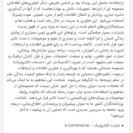
ارتباطات» حاصل این رویداد بود.بر اساس تعریفی دیگر، فناوری‌های اطلاعاتی
مجموعه ای از ابزارها، تجهیزات، دانش و مهارت‌هاست که از آنها در گردآوری،
ذخیره سازی، پردازش و انتقال اطلاعات (اعم از متن، تصویر، صوت وغیره)
استفاده می‌شود. این فناوری به سرعت در حال رشد است و فعالیت‌ها و
سرمایه‌گذاری‌های انجام شده در این زمینه به ویژه پس از ظهور پدیده
اینترنت، بسیار چشمگیر است. پرتوهای این فناوری نوین بسیاری از زوایای
زندگی انسان را فرا گرفته است و بسیاری از علوم و موضوعات را تحت تاثیر
خود قرار داده است. ناگفته پیداست که رد پای فناوری اطلاعات و ارتباطات
امروزه به راحتی در آموزش، مدیریت، برنامه ریزی سازمان‌ها، پزشکی،
تجارت، امور نظامی، تولید و صنعت، تحقیقات، حمل و نقل، کنترل ترافیک و
صنعت نشر مشهود است.در تعریف آکادمیک‌تر، این «خدمات الکترونیک»
مجموعه خدماتی هستند که با بهره‌گیری از فناوری اطلاعات و ارتباطات،
درجهت راهبردهای دستیابی به توسعه پایدار و ارتقا سطح کیفیت زندگی بشر
در تمام زمینه‌ها، به کارگرفته می‌شوند. شناخت این مفاهیم به ما کمک می‌کند
که تعاملات جدید دنیای رسانه را حل کنیم. شکی نیست که مجموعه‌ای از
مفاهیم و اصطلاحات جدید وارد حوزه رسانه شده‌اند که شالوده روابط،
موضوعات و رویکردهای ژورنالیستی را تحت تاثیر قرار می‌دهند. شناخت
روزنامه‌نگاران کشور ما به عنوان پیشروان و پرچمداران اطلاع‌رسانی، دریچه
ورود جامعه به سرزمین جدیدی است که اسامی آن با پیشوند- e آغاز
می‌شود!
● تجارت الکترونیک – e-Commerce