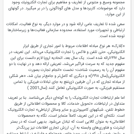
مجموعه وسیع و متنوعی از تعاریف و مفاهیم برای تجارت الكترونیك وجود
دارد كه موضوعات، كاربردها و مدل های گوناگونی را در بر می‏گیرد‏‏. در گونه‏ای
از این موارد،
سعی شده تا تعاریف عامی ارائه شود و در موارد دیگر، به نوع فعالیت، امكانات
ارتباطی و تجهیزات مورد استفاده، محدوده سازمانی فعالیت‌ها و زیرساختارها
توجه شده است.
«کِلارک» هر نوع مبادله اطلاعات مربوط با امور تجاری از طریق ابزار
الكترونیكی، حتی تلفن و فاكس را تجارت الکترونیک می‌داند. این تعریف در
سال ۱۹۹۷ارائه شده است. یک سال بعد، اتحادیه اروپا لازم دانست برای این
مفهوم جدید که به سرعت فراگیر می‌شد، تعریفی ارائه دهد و در نهایت با دو
مفهوم آن را به رسمیت شناخت؛ نخست «انجام تجارت بصورت
الكترونیكی(سال ۱۹۹۸)» و دیگری که کامل‌تر و جامع‌تر بیان شد، «هر شكلی
از مبادله تجاری كه در آن طرفین ذی‌نفع به جای تبادلات فیزیكی یا تماس
مستقیم فیزیكی، به صورت الكترونیكی تعامل كنند.(سال2001 )
اما علم ارتباطات تجارت الکترونیک را به گونه‌ای دیگر می‌شناسد. بنا بر تعریف
متداول در ارتباطات، «تحویل خدمات، كالا و محصولات اطلاعاتی از طریق
خطوط تلفن، شبكه‏های كامپیوتری و سایر وسائل ارتباطی» تجارت الکترونیک
است. نکته‌ای که در این تعریف کاملاً متمایز است، نگاه به «محصولات
اطلاعاتی» به عنوان کالایی است که تبادل می‌شود. بدیهی است که در بستر
اینترنت و فناوری‌های وابسته به آن، ارزش تجاری اطلاعات نیز پررنگ‌تر
می‌شود، ضمن آن که در این مورد خاص «محتوا» و «ابزار» در ارتباط مستقیم