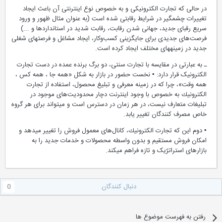
در حالی كه تجارت الكترونیكی و به خصوص نوع اینترنتی آن باعث ایجاد
تغییرات چشمگیر در شرایط رقابتی شده است (به عنوان مثال ظهور و ورود
سریع رقبای جدید، جهانی شدن رقابت، رقابت شدید در استانداردها و ...)
فرصت‌های جدیدی برای جایگزینی كسب‌و‌كار، ایجاد مشاغل و فرصتهای شغلی
جدید در زمینه‏های مختلف ایجاد كرده است.
ـ به عبارتی در مقایسه با تجارت سنتی، دو برگ برنده عمده در دست تجارت
الکترونیک قرار دارد: ▪ نخست حضور در بازار به شكل «همه جا ، همه كس ،
همه وقت»، چرا که در زمینه معرفی و تبلیغ محصول، استفاده از تجارت
الكترونیك به خصوص با وجود اینترنت دچار محدودیت‌های موجود در
تبلیغات متعارف نیست، در هر زمان در دسترس است و می‏تواند برای هر گروه
خاص مصرف كنندگان تغییر یابد.
▪ دوم این که تجارت الكترونیك، كانال‌های معمول فروش را تغییر می‏دهد و
امكان فروش مستقیم و بدون واسطه محصولات و خدمات جدید را به
بازارهای استراتژیک و تازه فراهم می‏كند.
دنبال کنندگان
0
رفتن به فهرست موضوع ها