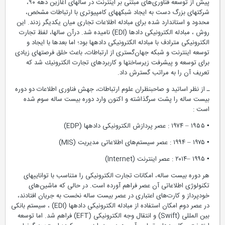
پیش از توسعه فناوری‌های مبتنی بر اینترنت در سالهای آغازین دهه ۹۰،
شركتهای بزرگ دست به ایجاد شبكه‏های كامپیوتری با ارتباطات مشخص،
محدود و استاندارد شده برای مبادله اطلاعات تجاری میان یكدیگر زدند. این
روش ، مبادله الكترونیكی دادها (EDI) نامیده ‏شد. درآن سالها، لفظ تجارت
الكترونیكی مترادف با مبادله الكترونیكی داده‏ها بود؛ اما بعدها با ایجاد و
توسعه اینترنت و شبكه جهان‌گستری از ارتباطات، باعث خلق فرصتهای زیادی
برای توسعه و پیشرفت زیرساختها و كاربردهای تجارت الكترونیك شد که
تعریف آن را به مراتب گسترش داد.
ـ از نظر اساتید و صاحبنظران علوم ارتباطات، جهش فناوری اطلاعات دو دوره
بیست ساله را پشت سرگذاشته و اكنون وارد دوره بیست ساله سوم شده
است :
▪ ۱۹۵۵ – ۱۹۷۴ : عصر پردازش الكترونیكی داده‏ها (EDP)
▪ ۱۹۷۵ – ۱۹۹۴ : عصر سیستم‌های اطلاعاتی مدیریت (MIS)
▪ ۱۹۹۵ –۲۰۱۴ : عصر اینترنت (Internet)
هر دوره بیست ساله، امكانات تجارت الكترونیكی را متناسب با توانایی‏های
تكنولوژی اطلاعاتی آن عصر فراهم آورده است. در حالی كه ماشین‌های
خودپرداز و كارت‌های اعتباری در عصر بیست ساله نخست به جریان افتادند،
در عصر دوم امكان استفاده از مبادله الكترونیكی داده‏ها (EDI) ، سیستم بانكی
بین المللی (Swift) و انتقال وجه الكترونیكی (EFT) فراهم شد. اما توسعه