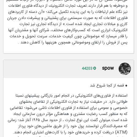
و دوطرفه با هم قرار دارند.تعریف تجارت الكترونیك از دیدگاه فناوری اطلاعات
نیز نگاه علم ارتباطات را به این پدیده تکمیل می‌کند؛ «آن دسته از كاربردهای
فناوری اطلاعات كه به صورت سیستمی برای پشتیبانی و پیشرفت دادن جریان
كاری و مبادلات تجاری ایجاد شده است.» از دیدگاه تجاری نیز تجارت
الکترونیک ابزاری است كه كسب‌وكارهای مختلف، شركای آنها و مشتریان آنها
را قادر می‏سازد كه موضوعاتی چون كیفیت خدمات، سرعت تحویل و خدمات
پس از فروش را ارتقای وموضوعاتی همچون هزینه‏ها را كاهش دهند .
spow
44203
● قصه از کجا شروع شد
استفاده از فناوری‌های الكترونیكی در انجام امور بازرگانی پیشینه‏ای نسبتا
طولانی دارد. در حقیقت نیاز به تجارت الكترونیكی از تقاضای بخشهای
خصوصی و عمومی برای استفاده از فناوری اطلاعات ناشی می‌شود؛ تقاضایی
که به منظور كسب رضایت مشتری و هماهنگی مؤثر درون سازمانی ایجاد
شده است.می‏توان گفت این نوع تجارت ، از حدود سال ۱۹۶۵ آغاز شد؛ زمانی
كه مصرف‌كنندگان توانستند پول خود را از طریق ماشین‌های خود پرداز
(ATM) دریافت كرده و خریدهای خود را با كارت‌های اعتباری انجام دهند.