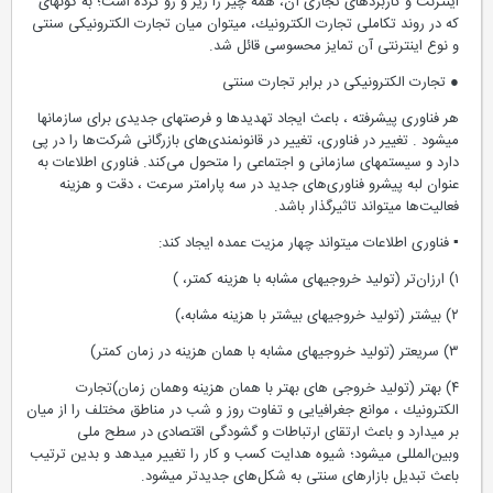
اینترنت و كاربردهای تجاری آن، همه چیز را زیر و رو کرده است؛ به گونه‏ای
كه در روند تكاملی تجارت الكترونیك، می‏توان میان تجارت الكترونیكی سنتی
و نوع اینترنتی آن تمایز محسوسی قائل شد.
● تجارت الكترونیكی در برابر تجارت سنتی
هر فناوری پیشرفته ، باعث ایجاد تهدیدها و فرصتهای جدیدی برای سازمانها
می‏شود . تغییر در فناوری، تغییر در قانونمند‏ی‌های بازرگانی شركت‌ها را در پی
دارد و سیستمهای سازمانی و اجتماعی را متحول می‌کند. فناوری اطلاعات به
عنوان لبه پیشرو فناوری‌های جدید در سه پارامتر سرعت ، دقت و هزینه
فعالیت‌ها می‏تواند تاثیرگذار باشد.
▪ فناوری اطلاعات می‏تواند چهار مزیت عمده ایجاد كند:
۱) ارزان‌تر (تولید خروجی‏های مشابه با هزینه كمتر، )
۲) بیشتر (تولید خروجی‏های بیشتر با هزینه مشابه،)
۳) سریعتر (تولید خروجی‏های مشابه با همان هزینه در زمان كمتر)
۴) بهتر (تولید خروجی های بهتر با همان هزینه وهمان زمان)تجارت
الكترونیك ، موانع جغرافیایی و تفاوت روز و شب در مناطق مختلف را از میان
بر می‏دارد و باعث ارتقای ارتباطات و گشودگی اقتصادی در سطح ملی
وبین‌المللی می‏شود؛ شیوه هدایت كسب و كار را تغییر می‏دهد و بدین ترتیب
باعث تبدیل بازارهای سنتی به شكل‌های جدیدتر می‏شود.