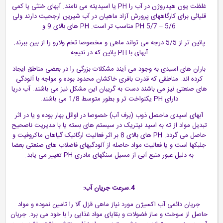
غلظت یون هیدروژن در آب را PH یا اسیدیته می نامند. آبهای خنثی یا کمی
قلیائی برای کارگاههای پرورش آزاد ماهیان در آب شیرین ارجحیت دارند ولی
PH 5/7 – 5/6 مناسب تر است. PH های بالای 9 و
پائین تر از 5/5 درجه می تواند ماهی و مخصوصا تخم ولارو را از بین ببرند.
آبهای با PH پائین که در نتیجه
باران های اسیدی به وجود می آیند مشکلات بزرگی را در بعضی مناطق ایجاد
کرده اند. مناطقی که قدرت بافری خاکشان محدود بوده و مواجه با آلودگی
های صنعتی نیز می باشند دست به گریبان این مشکل نیز می باشند. آب دریا
دارای PH یکنواخت تر و بطور متوسط 1/8 می باشند.
آبهای اسیدی ماحصل ذوب (برف آب) خصوصا در اوائل بهار بوده و یا در اثر
تبدیل مواد از ته به اسید نیتریک در سیستم های بسته یا با مدیریت ناصحیح
حاصل می گردد. PH های بالای 8 بر اثر فعالیت ارگانیک گیاهان ماکروفیت و
جلبکها است و یا فعالیت مواد حاصله از آلودگیهای فاضلاب های صنعتی بعضا
به دلیل عبور منبع آبی از مسیل سنگهای مادری PH تغییر می یابد.
4.سرعت جریان آب:
جریان دائمی آب اکسیژن مورد نیاز ماهی قزل آلا را تامین نموده و مواد
حاصل از سوخت و ساز فضولات و بقایای مواد غذایی را با خود می برد. جریان