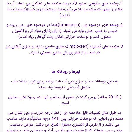
1.چشمه های سقوطی: حدود 70 درصد چشمه ها را تشکیل می دهند. آب با
فشار از مظهر کنده شده و بالا می آید.مانند دردشت ارژن شیراز(نوسانات دما
ندارند)
2.چشمه های حوضچه ای : (Limnocren)ابتدا در حوضچه هایی می ریزند و
سپس به مسیر اصلی وارد می شوند (دارای بقایای مواد آلی و اکسیژن
محلول کمتر و نوسانات حرارتی امکان رشد گیاهان زیاد است)
3.چشمه های گسترده (molocren ):مجاری خاصی ندارند و میزان آبشان نیز
کم است و از نظر پرورش ماهی اهمیتی ندارند.
نهرها و رودخانه ها :
به دلیل نوسانات دما و میزان دبی آب باید برنامه ریزی تولید با احتساب
حداقل آب دهی متوسط چند ساله
( 20-10 ساله ) برسی گردد.در ضمن از محاسن آنها عدم وجود آهن محلول
است.
در طول سال تغییرات قابل ملاحظه ای از نظر درجه حرارت و دبی نشان می
دهند.ولی آنهایی که نوسانات حرارتی بین 18-4 درجه سانتیگراد دارند مناسب
می باشند و از طرفی از اکسیژن محلول اشباع می باشند .عوامل نامناسب
مواد رسوبی هستند که از قسمت های بالا می آیند و همچنین خطر بیماریها و