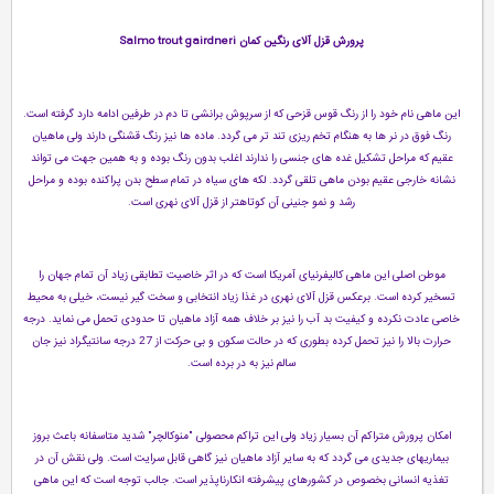
پرورش قزل آلای رنگین کمان Salmo trout gairdneri
این ماهی نام خود را از رنگ قوس قزحی که از سرپوش برانشی تا دم در طرفین ادامه دارد گرفته است.
رنگ فوق در نر ها به هنگام تخم ریزی تند تر می گردد. ماده ها نیز رنگ قشنگی دارند ولی ماهیان
عقیم که مراحل تشکیل غده های جنسی را ندارند اغلب بدون رنگ بوده و به همین جهت می تواند
نشانه خارجی عقیم بودن ماهی تلقی گردد. لکه های سیاه در تمام سطح بدن پراکنده بوده و مراحل
رشد و نمو جنینی آن کوتاهتر از قزل آلای نهری است.
موطن اصلی این ماهی کالیفرنیای آمریکا است که در اثر خاصیت تطابقی زیاد آن تمام جهان را
تسخیر کرده است. برعکس قزل آلای نهری در غذا زیاد انتخابی و سخت گیر نیست، خیلی به محیط
خاصی عادت نکرده و کیفیت بد آب را نیز بر خلاف همه آزاد ماهیان تا حدودی تحمل می نماید. درجه
حرارت بالا را نیز تحمل کرده بطوری که در حالت سکون و بی حرکت از 27 درجه سانتیگراد نیز جان
سالم نیز به در برده است.
امکان پرورش متراکم آن بسیار زیاد ولی این تراکم محصولی "منوکالچر" شدید متاسفانه باعث بروز
بیماریهای جدیدی می گردد که به سایر آزاد ماهیان نیز گاهی قابل سرایت است. ولی نقش آن در
تغذیه انسانی بخصوص در کشورهای پیشرفته انکارناپذیر است. جالب توجه است که این ماهی