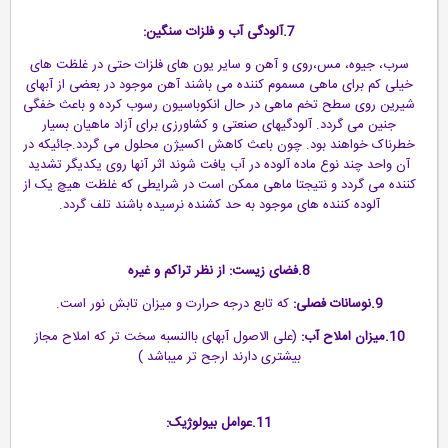
7.آلودگی آب و فلزات سنگین:
سرب، جیوه، مس،روی و آهن و سایر یون های فلزات حتی در غلظت های
خیلی کم برای ماهی مسموم کننده می باشند آهن موجود در بعضی از آبهای
شیرین روی سطح تخم ماهی در حال انکوباسیون رسوب کرده و باعث خفگی
جنین می گردد. آلودگیهای صنعتی و کشاورزی برای آزاد ماهیان بسیار
خطرناک خواهند بود. چون باعث کاهش اکسیژن محلول می گردد.جائیکه در
آن واحد چند نوع ماده آلوده در آب یافت شوند اثر آنها روی یکدیگر تشدید
کننده می گردد و نتیجتا ماهی ممکن است در شرایطی که غلظت هیچ یک از
آلوده کننده های موجود به حد کشنده نرسیده باشند تلف گردد.
8.فضای زیست: از نظر تراکم و غیره
9.نوسانات فصلی:
که تابع درجه حرارت و میزان تابش نور است.
10.میزان املاح آب:
(علی الاصول آبهای باالنسبه سخت تر که املاح مجاز
بیشتری دارند ارجح تر میباشد )
11.عوامل بیولوژیک: