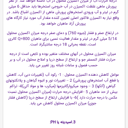
درجه حرارت آب از میزان اکسیژن محلول در آب کاسته خواهد شد. از نظر
پرورش ماهی غلظت اکسیژن در آب خروجی استخرها باید حداقل 6 میلی
گرم در لیتر و آب ورودی استخرهای پرورش ماهی از اکسیژن اشباع باشد. در
واقع نیاز به اکسیژن فاکتور اصلی تعیین کننده مقدار آب مورد نیاز کارگاه های
پرورش آزاد ماهیان خواهد بود.
در ارتفاع صفر و فشار (جیوه 760) و دمای صفر درجه میزان اکسیژن محلول
5/14 میلی گرم در لیتر و مقدار فعالیت نسبی برای ماهیان Q=800 کالری
است، نقطه بحرانی 18 درجه سانتیگراد است.
میزان اکسیژن محلول در آبهای مختلف متغیر بوده و تابعی است از درجه
حرارت فشار اتمسفر جو و ارتفاع از سطح دریا و املاح محلول در آب و بر
حسب فصول و ساعات شبانه روز تغییر می یابد.
عوامل کاهش دهنده اکسیژن محلول : 1- رکود آب (تغییرات دبی آب، کاهش
یا قطع آب استخرهای پرورشی) 2 – تغییرات نور و انبوه گیاهان و پلانکتونهای
گیاهی (آلکها) 3 – وجود میکروارگانیزمها (میکرب ها و مواد آلی)4- تراکم
بیش از حد ماهیان 5 –افزایش درجه حرارت (میزان اکسیژن محلول نسبت
عکس با درجه حرارت دارد )6- با افزایش ارتفاع از سطح دریا (کاهش فشار
جوی) میزان اکسیژن محلول کاهش می یابد.
3.اسیدیته یا PH: