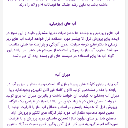
داشته باشد.به دلیل رشد جلبک ها نوسانات pH وo2 را دارند.
آب های زیرزمینی:
آب های زیرزمینی و چشمه ها خصوصیات تقریبا مشترکی دارند و این منبع در
آینده برای پرورش قزل آلا بیشتر مورد استفاده قرار خواهد گرفت.آب های زیر
زمینی با یکنواختی درجه حرارت، بدون آلودگی و پارازیت ها خیلی مناسب
میباشند.معایب آن نیاز به پمپاژ و استفاده از سیستم هوا دهی می باشد.این
گونه آب ها برای استفاده در سیستم های آبی بسته ایده آل می باشند.
میزان آب:
آب پایه و بنیان کارگاه های پرورش قزل آلا است.درباره مقدار و میزان آب در
رابطه با مقدار مشخصی تولید قانون کاملا غیر قابل تغییری وجودندارد.زیرا
میزان آب بستگی به کیفیت آن خواهد داشت و بنابراین میزان آب برای تولید
در واحد معینی قابل کم یا زیاد کردن می باشد.اصولا در طراحی یک کارگاه
پرورش قزل آلا همیشه بایستی بر اساس حداقل آب تناژ یا ظرفیت تولید را
معین نمود.محاسبه مقدار آب مورد نیاز کارگاه های تکثیر و پرورش آزاد
ماهیان باید بر مبنای برآورد نیاز اکسیژن ماهیان مورد پرورش و یا ظرفیت
تفریخگاه انجام گیرد.به طور کلی قزل آلای رنگین کمان نسبت به آزاد ماهیان