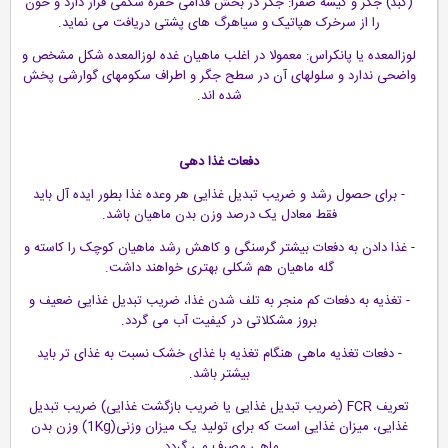
(کبد) جگر و کیسه صفرا: جگر در بخش قدامی حفره شکمی قرار دارد و خون
را از سرخرک هپاتیک و سیاهرگ های پشتی دریافت می نماید.
لوزالمعده یا پانکراس: معمولا در اغلب ماهیان غده لوزالمعده شکل مشخص و
واضحی ندارد و سلولهای آن در سطح جگر و اطراف سکومهای گوارشی پخش
شده اند.
دفعات غذا دهی
- برای حصول رشد و ضریب تبدیل غذایی هر وعده غذا بطور ایده آل باید
فقط معادل یک درصد وزن بدن ماهیان باشد.
- غذا دادن به دفعات بیشتر گرسنگی و کاهش رشد ماهیان کوچک را کاسته و
گله ماهیان هم شکلی بهتری خواهند داشت.
- تغذیه به دفعات کم منجر به تلف شدن غذا، ضریب تبدیل غذایی ضعیف و
بروز مشکلاتی در کیفیت آب می گردد.
- دفعات تغذیه ماهی هنگام تغذیه با غذای خشک نسبت به غذای تر باید
بیشتر باشد.
تعریف FCR (ضریب تبدیل غذایی یا ضریب بازگشت غذایی) ضریب تبدیل
غذایی، میزان غذایی است که برای تولید یک میزان وزنی(1Kg) وزن بدن
ماهی مصرف می گردد.