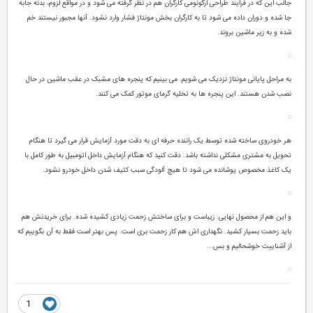
جالب این که در فرایند طراحی ارگونومی کارگران هم در نظر گرفته می شود و در مواقع لزوم، بدنه جابه
جا شده و دوران داده می شود تا به کارگران بخش مونتاژ فشار وارد نشود. آنها مجبور نیستند خم
شده و به زیر ماشین بروند.
به مراحل پایانی مونتاژ نزدیک می شویم. می بینیم که پنجره های مشبک در عقب ماشین در حال
نصب شدن هستند. این پنجره ها به تخلیه گرمای موتور کمک می کنند.
هر خودروی ساخته شده توسط یک راننده حرفه ای به دقت مورد آزمایش قرار می گیرد تا هنگام
تحویل به مشتری مشکلی نداشته باشد. دقت کنید که هنگام آزمایش داخل اتومبیل به طور کامل با
یک کاغذ مخصوص پوشانده می شود تا هیچ آلودگی سبب کثیف شدن داخل خودرو نشود.
و این هم از محصول نهایی. زیباست و برای ساختش زحمت زیادی کشیده شده. برای خریدنش هم
باید زحمت بسیار کشید. نگهداری اش هم کار زحمت بری است. پس بهتر است فقط به آن بگوییم که
از آشناییت خوشحالیم و بس...
1