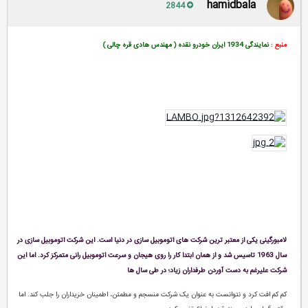
hamidbala
2844
منبع :
نمایندگی 1934 ایران خودرو نقده ( مهندس هادی قره چالی )
لامبورگینی یکی از معتبر ترین شرکت های اتوموبیل سازی در دنیا است. این شرکت اتوموبیل سازی در
سال 1963 تاسیس شد و از همان ابتدا کار را روی هیجان و سرعت اتوموبیل رانی متمرکز کرد. اما این
شرکت علیرغم به دست آوردن طرفداران زیاد؛ در طی سال ها
کم کم افت کرد و نتوانست به عنوان یک شرکت منسجم و مطمئن، اطمینان خریداران را جلب کند. اما