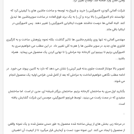
وقتی آلمان وارد صحنه شد، اوضاع تغییر کرد.
شرکت آلمانی آئودی؛ لامبورگینی را خرید و شروع به توسعه و ساخت ماشین های با کیفیتی کرد که
توانستند نام لامبورگینی را بالا برده و آن را به یک برند فوق العاده در ساخت سوپرماشین ها تبدیل
کنند. البته آلمانی ها دوست نداشتند هویت ایتالیایی لامبورگینی را تغییر دهند. پس لامبورگینی در
ایتالیا باقی ماند.
مهندسی آلمانی نه تنها روی پلتفرم ماشین ها تاثیر گذاشت، بلکه نحوه پژوهش، ساخت و به کارگیری
فناوری های جدید در سوپر ماشین ها را هم به کلی تغییر داد. در این مطلب می خواهیم سری به
لامبورگینی بزنیم تا ببینیم این کارخانه چه مراحلی را تا نهایی کردن یک محصول می پیماید. همراه
باشید...
تصویر بالا مونتاژ قسمت جلوی بدنه فیبر کربنی را نشان می دهد که دارد به کابین پیوند می خورد. در
ادامه مطلب نگاهی خواهیم انداخت به مراحلی که بعد از کامل شدن طراحی اولیه یک محصول انجام
می شوند.
بگذارید اول سری به ساختمان کارخانه بزنیم. ساختمان بزرگتر شیشه ای، مدرن تر است. اما ساختمان
سفیدی که در سمت راست می بینید، توسط فررنچو لامبورگینی، موسس این شرکت گشایش یافته
است.
در مرحله زیر، بخش های از پیش ساخته شده محصول به طور دستی متصل شده و یک نمونه واقعی
از محصول را ایجاد می کنند. این نمونه مورد تست و آزمایش قرار میگیرد تا از کیفیت آن اطمینان