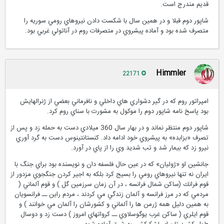
قدیم مندرج است.
شاپور دوم قبلا و در همين سال با شكست دادن نيروهاي رومي سوريه را
متصرف شده بود و آماده پيشروي در متصرفات روم در آناتولي غربي بود.
Himmler
22171
امپراتور روم كه در گير دشواري هاي داخلي و نافرماني بعضي از ژنرالهايش
بود پاسخ نامه شاپور دوم را موكول به مشورت با سناي روم كرد.
شاپور دوم منتظر نماند و در بهار سال 360 ميلادي دست به حمله زد و پس از
تصرف «بزابده» به پيشروي خود ادامه داد. كنستانتينوس دست به گرد آوري
نيرو زد كه بيمار شد و تب شديد وي را از پاي در آورد.
جانشين او «ژوليان» كه در عين حال فلسفه دان و نويسنده بود براي جنگ با
ايران نه تنها نيروهاي رومي را بسيج كرد بلكه به اجير كردن جنگجوي مزدور از
قوم فرانك (ساكن شمال فرانسه ، در آن زمان سرزمين گل ) و قوم آلماني (
مردمي كه در مرز فرانسه و آلمان زندگي مي كردند ، مردم راين ــ فرانسويان
به همين دليل همه ژرمن ها را آلماني و كشورشان را آلمان مي خوانند ) و
قوم ايلري ( ساكن غرب يوگوسلاوي ــ كرواتهاي امروز ) دست زد و دوسال