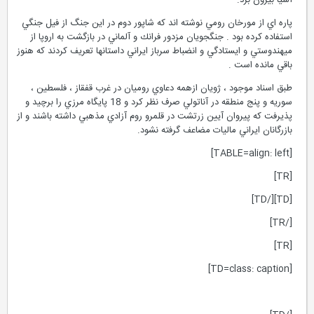
آسيا بيرون برد.
پاره اي از مورخان رومي نوشته اند كه شاپور دوم در اين جنگ از فيل جنگي
استفاده كرده بود . جنگجويان مزدور فرانك و آلماني در بازگشت به اروپا از
ميهندوستي و ايستادگي و انضباط سرباز ايراني داستانها تعريف كردند كه هنوز
باقي مانده است .
طبق اسناد موجود ، ژويان ازهمه دعاوي روميان در غرب قفقاز ، فلسطين ،
سوريه و پنج منطقه در آناتولي صرف نظر كرد و 18 پايگاه مرزي را برچيد و
پذيرفت كه پيروان آيين زرتشت در قلمرو روم آزادي مذهبي داشته باشند و از
بازرگانان ايراني ماليات مضاعف گرفته نشود.
[TABLE=align: left]
[TR]
[TD][/TD]
[/TR]
[TR]
[TD=class: caption]