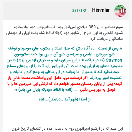
Himmler
22171
سوم دسامبر سال 359 ميلادي امپراتور روم، كنستاتينوس دوم اولتيماتوم
شديد اللحني به اين شرح از شاپور دوم (ذوالاكتاف) شاه وقت ايران از دودمان
ساسانيان دريافت كرد:
« پس از تحيت ... ، آگاه باش كه طبق اسناد و مكتوب هاي موجود و نوشته
هاي مورخان ، اراضي و سرزمين هاي آن سوي رود خانه استرومون
Strymon (که در تراکیه = تراس جریان دارد و به دریای اژه می ریزد) تا مرز
مقدونيه متعلق به ايران بوده است. آن امپراتور بايد آنجا را از نيروهاي مسلح
خود تخليه كند تا ماموران ما بتوانند در آن مناطق به جمع كردن ماليات و
تمشيت امور بپردازند.
اگر فرستاده من، حامل اين يادداشت، دست خالي باز
گردد؛ پس از پايان زمستان دستور خواهم داد كه ارتش اين سرزمين ها را با
توسل به زور پس بگيرد
.... (نامه با الفاظ مودبانه پايان مي يابد) ».
از آميدا (شهر آمد ـ دیاربکر) ـ شاه
این سند که در آرشیو امپراتوری روم به دست آمده در کتابهای تاریخ قرون