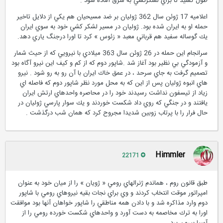
طول كشيد تا براي لشكركشي به شرق آماده شود .
اعلاميه 17 ژوئن سال 362 ژوليان بر ضد مسيحيان هم يكي از دلايل تاخير
حمله او به ايران شده بود. ژوليان در مسير لشكر كشي خود به سوي ايران
يك گوساله سفيد هم قرباني معبد « زئوس » كرد تا اورا درجنگ ياري دهد.
سرانجام اين حمله در 26 ژوئن سال 363 ميلادي با نيرويي كه از حيث شمار
و آزمودگي بي نظير بود آغاز شد .شاپور دوم كه از كم و كيف اين نيرو آگاه بود
تصميم گرفت به جاي سرحد ، در عمق خاك ايران با آن رو به رو شود . نيرو
هاي انبوه ژوليان پس از اين كه به محل مورد نظر شاپور دوم كه فاصله اي
زياد از تيسفون نداشت رسيدند خود را در محاصره واحدهاي ارتش ايران
يافتند و در جنگي كه روي داد شكست خوردند و يك سوار پارسي ژوليان در
حال فرار را با پرتاب زوبين شديدا مجروح كرد كه همان شب درگذشت .
Himmler
22171
طبق قانون روم ، هماندم ژنرالهاي رومي « ژويان » را از ميان خود به عنوان
امپراتور موقت انتخاب كردند و وي براي نجات بقيه نيروهاي رومي با شاپور
دوم وارد مذاكره شد و با دادن همه مناطقي را شاپور خواهان آنها بود موافقت
اورا به ترك مخاصمه به دست آورد و واحدهاي شكست خورده رومي را از