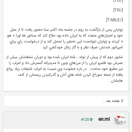
[/TD]
[/TR]
[/TABLE]
ژوليان پس از بازگشت به روم در جلسه ماه اكتبر سنا حضور يافت تا از عمل
خود و امتيازهاي متعدد كه به ايران داده بود دفاع كند كه سناتور ها اورا « هو
» كردند و ژوليان نتوانست اين تحقير را تحمل كند و از درخواست راي براي
امپراتور شدنش صرف نظر و با گاز زغال خودكشي كرد.
شاپور دوم كه از پيش از تولد ، شاه ايران شده بود و دوران سلطنتش بيش از
عمرش بود قلمرو ايران را از مرزهاي چين تا مديترانه گسترش داد و اعراب را
نيز مطيع خود ساخت . در باره خشونت وي نسبت به اعراب شايعات زياد رواج
يافته از جمله سوراخ كردن شانه هاي آنان و گذرانيدن ريسمان از كتف
هايشان .
3 هفته بعد...
en.ml
4125