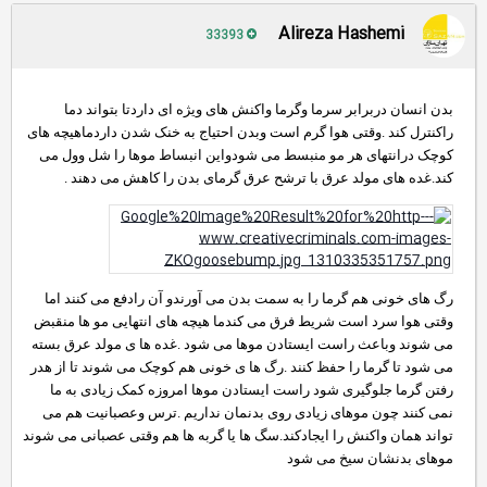
Alireza Hashemi
33393
بدن انسان دربرابر سرما وگرما واکنش های ویژه ای داردتا بتواند دما
راکنترل کند .وقتی هوا گرم است وبدن احتیاج به خنک شدن داردماهیچه های
کوچک درانتهای هر مو منبسط می شودواین انبساط موها را شل وول می
کند.غده های مولد عرق با ترشح عرق گرمای بدن را کاهش می دهند .
رگ های خونی هم گرما را به سمت بدن می آورندو آن رادفع می کنند اما
وقتی هوا سرد است شریط فرق می کندما هیچه های انتهایی مو ها منقبض
می شوند وباعث راست ایستادن موها می شود .غده ها ی مولد عرق بسته
می شود تا گرما را حفظ کنند .رگ ها ی خونی هم کوچک می شوند تا از هدر
رفتن گرما جلوگیری شود راست ایستادن موها امروزه کمک زیادی به ما
نمی کنند چون موهای زیادی روی بدنمان نداریم .ترس وعصبانیت هم می
تواند همان واکنش را ایجادکند.سگ ها یا گربه ها هم وقتی عصبانی می شوند
موهای بدنشان سیخ می شود