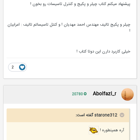
پیشنهاد میکنم کتاب چیلر و پکیج و کنترل تاسیسات رو بخون !
چیلر و پکیج تالیف مهندس احمد مهدیان !‌ و کنتل تاسیساتم تالیف : اعرابیان
!
خیلی کاربرد دارن این دوتا کتاب !
2
Abolfazl_r
20780
starone312 گفته است:
آره همینطوره !