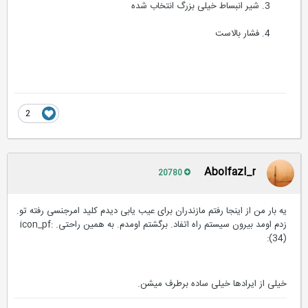
شیر انبساط خیلی بزرگ انتخاب شده
فشار بالاست
2
Abolfazl_r
20780
یه بار من از اینجا رفتم مازندران برای عیب یابی دیدم کلید امرجنسی رفته تو.
زدم اومد بیرون سیستم راه اتفاد. برگشتم اومدم. به همین راحتی. :icon_pf
(34):
خیلی از ایرادها خیلی ساده برطرف میشن.