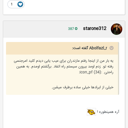
1
starone312
387
Abolfazl_r گفته است:
یه بار من از اینجا رفتم مازندران برای عیب یابی دیدم کلید امرجنسی
رفته تو. زدم اومد بیرون سیستم راه اتفاد. برگشتم اومدم. به همین
راحتی. :icon_pf (34):
خیلی از ایرادها خیلی ساده برطرف میشن.
آره همینطوره !