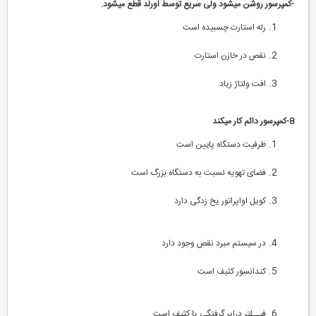
-کمپرسور روشن میشود ولی سریع توسط اورلد قطع میشود.
رله استارت چسبیده است
نقص در خازن استارت
افت ولتاژ زیاد
8-کمپرسور دائم کار میکند
ظرفیت دستگاه پایین است
فضای تهویه نسبت به دستگاه بزرگ است
کویل اواپراتور یخ زدگی دارد
در سیستم مبرد نقص وجود دارد
کندانسور کثیف است
فیــلتر درایر گرفتگی یا کثیف است