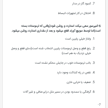
کمبود گاز در مدار
اختلال در کار تجهیزات انبساط
6-کمپرسور سعی میکند استارت و روشن شود(وقتی که ترموستات بسته
است)اما توسط سویچ آورلد قطع میشود و بعد از مقداری استارت روشن میشود.
ولتاژ خیلی پایین است
رنج قطع و وصل ترموستات پایین انتخاب شده است(دمای قطع و وصل
خیلی نزدیک به هم است)
بالب ترموستات خوب در جایش محکم نشده است
نقص در رله کنتاکت وجود دارد
ضعیف یا خرابی خازن
گرفتگی یا مسدود بودن در مسیر مثل درایر،صافی و شیر آلات
7-