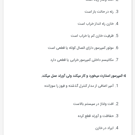
رله در حالت باز است
خازن راه انداز خراب است
ظرفیت خازن کم یا خراب است
موتور کمپرسور دارای اتصال کوتاه یا قطعی است
مکانیسم داخلی کمپرسور خرابی یا قطعی دارد
4-کمپرسور استارت میخورد و کار میکند ولی آورلد عمل میکند.
آمپر اضافی از مدار کنترل گذشته و فیوز را سوزانده
افت ولتاژ در سیستم بالاست
حفاظت و آورلد قطع کرده
ایراد در خازن