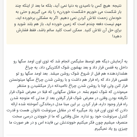
نتیجه: هیچ کس با نامیدی به دنیا نمی آید، بلکه ما بعد از اینکه چند
بار شکست می خوریم «شکست خوردن» را یاد می گیریم و حتی به
خودمان زحمت تلاش کردن نمی دهیم. اگر به مشکلی برخورده اید،
مهم نیست دفعه چندم است که زمین خورده اید، باز هم بلند شوید و
برای حل آن تلاش کنید. ممکن است کلید سالم باشد، فقط فشارش
دهید!
یه آزمایش دیگه هم توسط سلیگمن انجام شد که توی اون اومد سگها رو
داخل یه قفس قرار داد و بعد بهشون شوک الکتریکی داد، یه چراغ
هشداردهنده هم قبل از شروع شوک روشن میشد. بعد اومد سگها رو تو
قفسی قرار داد که راه فرار هم داشت و با روشن شدن چراغ سگها میتونستن
فرار کنن ولی اونا با روشن شدن چراغ ناامیدانه دراز میکشیدن و منتظر
میموندن که شوک تموم بشه. در مقابل سگهایی که قبلا در معرض شوک قرار
نگرفته بودن وقتی در معرض شوک قرار گرفتن بعد از مدتی که متوجه شدن
راه فرار وجود داره، فرار کردن. بر این مبنا مدل درماندگی آموخته شده ارائه
دادن که توی اون فرد یاد میگیره که در مقابل سرنوشت ناتوان هست و قدرت
کنترل سرنوشت خود رو نداره. مثل وقتایی که ما از خووندن درسی سخت
منصرف میشیم چون فکر میکنیم خووندنش بی فایده اس و در هر صورت ما
چیزی رو یاد نمیگیرم.