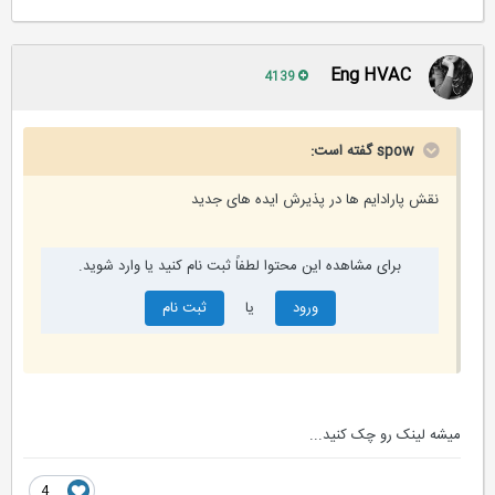
Eng HVAC
4139
spow گفته است:
ﻧﻘﺶ ﭘﺎراداﻳﻢ ها در ﭘﺬﻳﺮش اﻳﺪﻩ های ﺟﺪﻳﺪ
برای مشاهده این محتوا لطفاً ثبت نام کنید یا وارد شوید.
ورود
یا
ثبت نام
میشه لینک رو چک کنید...
4