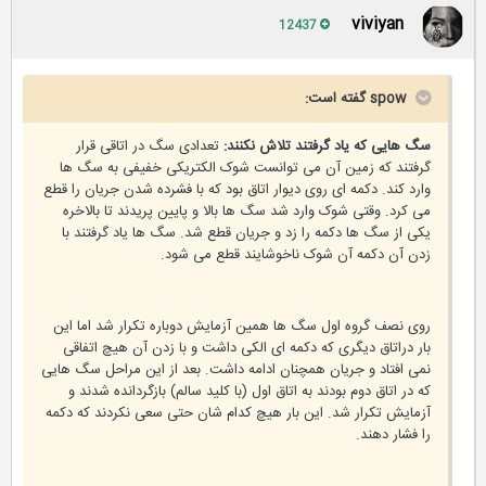
viviyan
12437
spow گفته است:
سگ هایی که یاد گرفتند تلاش نکنند:
تعدادی سگ در اتاقی قرار
گرفتند که زمین آن می توانست شوک الکتریکی خفیفی به سگ ها
وارد کند. دکمه ای روی دیوار اتاق بود که با فشرده شدن جریان را قطع
می کرد. وقتی شوک وارد شد سگ ها بالا و پایین پریدند تا بالاخره
یکی از سگ ها دکمه را زد و جریان قطع شد. سگ ها یاد گرفتند با
زدن آن دکمه آن شوک ناخوشایند قطع می شود.
روی نصف گروه اول سگ ها همین آزمایش دوباره تکرار شد اما این
بار دراتاق دیگری که دکمه ای الکی داشت و با زدن آن هیچ اتفاقی
نمی افتاد و جریان همچنان ادامه داشت. بعد از این مراحل سگ هایی
که در اتاق دوم بودند به اتاق اول (با کلید سالم) بازگردانده شدند و
آزمایش تکرار شد. این بار هیچ کدام شان حتی سعی نکردند که دکمه
را فشار دهند.