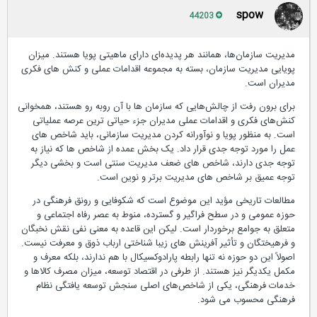
spow
44203
مدیریت سازمان‌ها، همانند هر پدیده‌ای دارای ماهیتی پویا هستند. میزان
پویایی مدیریت سازمان، بسته به مجموعه اقدامات عملی و کنش های فکری
مدیران است.
برای برون رفت از چالش‌هایی که سازمان ها با آن روبه رو هستند، همخوانی
کنش‌های فکری و اقدامات عملی مدیران جزء حیاتی ترین عرصه عملیاتی
است. به منظور پویا و نوآورانه کردن مدیریت سازمانی، باید شاخص های
عمل را مورد توجه جدی قرار داد. یک بخش عمده از شاخص ها که نیاز به
توجه جدی دارند، شاخص های ضعف مدیریت سنتی است و بخشی دیگر
توجه عمیق بر شاخص های مدیریت برتر و نوین است.
مطالعات تاریخی مؤید این موضوع است که شکوفایی و رونق فرهنگی در
حوزه عمومی و در سطح فراگیر و گسترده، منوط به عصر رفاه اجتماعی و
متعلق به جوامع برخوردار است. لیکن این قاعده به معنی نفی نقش نخبگان
و فرهیختگان و تأثیر آفرینش های زیبا شناختی ارباب ذوق و معرفت نیست.
اصولاً این دو حوزه نه تنها رابطه پارادوکسیکال با هم ندارند، بلکه معرف و
مکمل یکدیگر نیز هستند. از طرفی در اقتصاد توسعه، میزان مصرف کالاها و
خدمات فرهنگی، یکی از شاخص‌های اصلی سنجش توسعه یافتگی نظام
فرهنگی محسوب می شود.