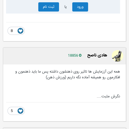
ورود
یا
ثبت نام
8
هادی ناصح
18856
همه این آززمایش ها تاثیر روی ذهنشون داشته پس ما باید ذهنمون و
افکارمون رو همیشه آماده نگه داریم (ورزش ذهن)
نگرش مثبت....
5