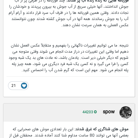
قورباغه هایی که زنده زنده آب پز شدند:
چند قورباغه را در ظرفی پر از آب
جوش انداختند، آنها خیلی سریع از آب جوش به بیرون پریدند و خودشان را
نجات دادند. وقتی همین قورباغه ها را در ظرف آب سرد قرار دادند و آرام آرام
آب را به جوش رساندند همه آنها در آب جوش کشته شدند چون نتوانستند
عکس العملی به همان سرعت نشان دهند.
نتیجه: ما می توانیم تغییرات ناگهانی را بفهمیم و متقابلآ عکس العمل نشان
دهیم اما وقتی این تغییرات در دراز مدت انجام می شوند وقتی متوجه می
شویم که دیگر خیلی دیر است. یادمان باشد، نه عادت های بد یک شبه وجود
کسی را فرا می گیرد و نه کسی یک شبه فرد دیگری می شود، همه چیز پله
پله انجام می شود. مهم این است که گرم شدن آب را احساس کنید.
21
spow
44203
موش های شناگری که غرق شدند:
این بار تعدادی موش های صحرایی که
بعضی آنها می توانند 80 ساعت مداوم شنا کنند آماده شدند. محققان قبل از