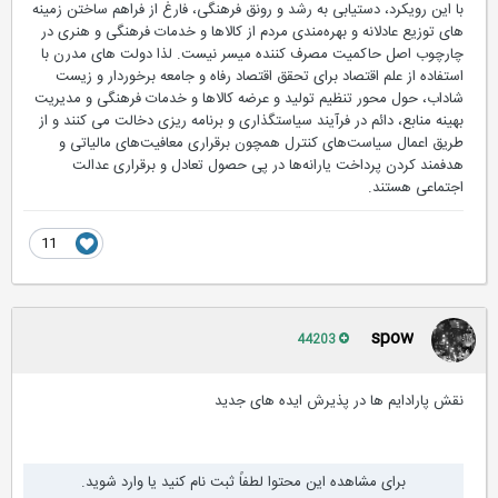
با این رویکرد، دستیابی به رشد و رونق فرهنگی، فارغ از فراهم ساختن زمینه
های توزیع عادلانه و بهره‌مندی مردم از کالاها و خدمات فرهنگی و هنری در
چارچوب اصل حاکمیت مصرف کننده میسر نیست. لذا دولت های مدرن با
استفاده از علم اقتصاد برای تحقق اقتصاد رفاه و جامعه برخوردار و زیست
شاداب، حول محور تنظیم تولید و عرضه کالاها و خدمات فرهنگی و مدیریت
بهینه منابع، دائم در فرآیند سیاستگذاری و برنامه ریزی دخالت می کنند و از
طریق اعمال سیاست‌های کنترل همچون برقراری معافیت‌های مالیاتی و
هدفمند کردن پرداخت یارانه‌ها در پی حصول تعادل و برقراری عدالت
اجتماعی هستند.
11
spow
44203
ﻧﻘﺶ ﭘﺎراداﻳﻢ ها در ﭘﺬﻳﺮش اﻳﺪﻩ های ﺟﺪﻳﺪ
برای مشاهده این محتوا لطفاً ثبت نام کنید یا وارد شوید.