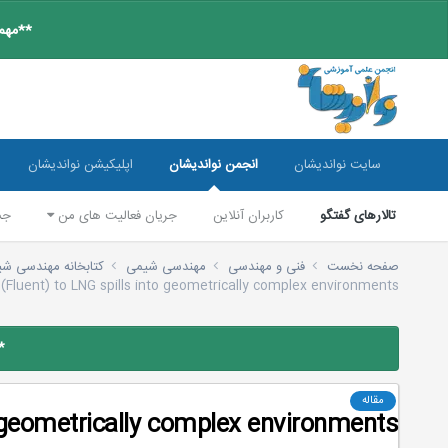
**مهم:
سایت نواندیشان
انجمن نواندیشان
اپلیکیشن نواندیشان
تالارهای گفتگو
کاربران آنلاین
جریان فعالیت های من
جس
صفحه نخست
فنی و مهندسی
مهندسی شیمی
کتابخانه مهندسی ش
 (Fluent) to LNG spills into geometrically complex environments
*
مقاله
o geometrically complex environments