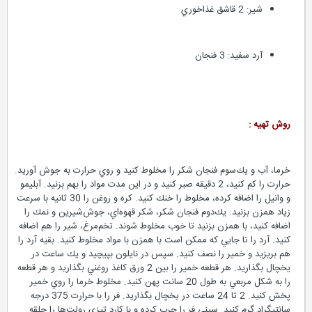
شير: 2 قاشق غذاخوري
آرد سفيد: 3 فنجان
روش تهیه :
خرما، آب و يك‌سوم فنجان شكر را مخلوط كنيد و روي حرارت به جوش‌ آوريد.
حرارت را كم كنيد، 2 دقيقه صبر كنيد و در اين مدت مواد را بهم بزنيد. آبليمو
و وانيل را اضافه كرده، مخلوط را خنك كنيد. كره و روغن را 30 ثانيه با سرعت
زياد همزن بزنيد. يك‌دوم فنجان شكر، شكر قهوه‌اي، جوش‌شيرين و نمك را
اضافه كنيد، با همزن بزنيد تا خوب مخلوط شوند. تخم‌مرغ، شير را هم اضافه
كنيد. آرد را تا جايي كه ممكن است با همزن با مواد مخلوط كنيد. بقيه‌ آرد را
هم بريزيد و خمير را نصف كنيد. سپس در نايلون بپيچيد و يك ساعت در
يخچال بگذاريد. هر قطعه خمير را بين 2 ورق كاغذ روغني بگذاريد و هر قطعه
را به شكل مربعي به طول 20 سانت پهن كنيد. مخلوط خرما را روي خمير
پخش كنيد. 2 تا 24 ساعت در يخچال بگذاريد. فر را با حرارت 375 درجه
سانتيگراد گرم كنيد. سيني فر را چرب كرده و با كارد تيزي رولت‌ها را حلقه