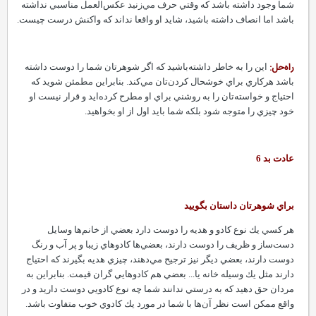
شما وجود داشته باشد كه وقتي حرف مي‌زنيد عكس‌العمل مناسبي نداشته
باشد اما انصاف داشته باشيد، شايد او واقعا نداند كه واكنش درست چيست.
راه‌حل:
اين را به خاطر داشته‌باشيد كه اگر شوهرتان شما را دوست داشته
باشد هركاري براي خوشحال كردن‌تان مي‌كند. بنابراين مطمئن شويد كه
احتياج و خواسته‌تان را به روشني براي او مطرح كرده‌ايد و قرار نيست او
خود چيزي را متوجه شود بلكه شما بايد اول از او بخواهيد.
عادت بد 6
براي شوهرتان داستان بگوييد
هر كسي يك نوع كادو و هديه را دوست دارد بعضي از خانم‌ها وسايل
دست‌ساز و ظريف را دوست دارند، بعضي‌ها كادوهاي زيبا و پر آب و رنگ
دوست دارند، بعضي ديگر نيز ترجيح مي‌دهند، چيزي هديه بگيرند كه احتياج
دارند مثل يك وسيله خانه يا...‌ بعضي هم كادوهايي گران قيمت.‌ بنابراين به
مردان حق دهيد كه به درستي ندانند شما چه نوع كادويي دوست داريد و در
واقع ممكن است نظر آ‌ن‌ها با شما در مورد يك كادوي خوب متفاوت باشد.