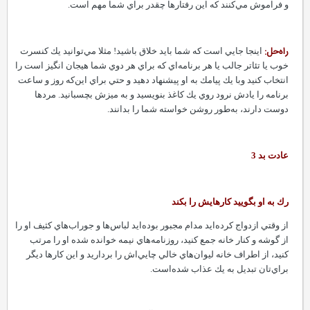
و فراموش مي‌كنند كه اين رفتارها چقدر براي شما مهم است.
راه‌حل:
اينجا جايي است كه شما بايد خلاق باشيد! مثلا مي‌توانيد يك كنسرت
خوب يا تئاتر جالب يا هر برنامه‌اي كه براي هر دوي شما هيجان انگيز است را
انتخاب كنيد وبا يك پيامك به او پيشنهاد دهيد و حتي براي اين‌كه روز و ساعت
برنامه را يادش نرود روي يك كاغذ بنويسيد و به ميزش بچسبانيد. مردها
دوست دارند، به‌طور روشن خواسته شما را بدانند.
عادت بد 3
رك به او بگوييد كارهايش را بكند
از وقتي ازدواج كرده‌ايد مدام مجبور بوده‌ايد لباس‌ها و جوراب‌هاي كثيف او را
از گوشه و كنار خانه جمع كنيد، روزنامه‌هاي نيمه خوانده شده او را مرتب
كنيد، از اطراف خانه ليوان‌هاي خالي چايي‌اش را برداريد و اين كارها ديگر
براي‌تان تبديل به يك عذاب شده‌است.