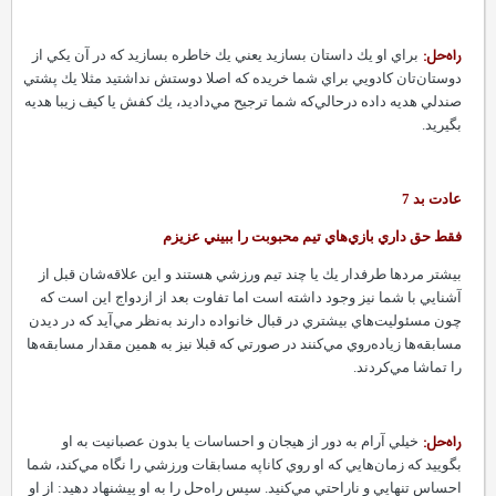
راه‌حل:‌
براي او يك داستان بسازيد يعني يك خاطره بسازيد كه در آن يكي از
دوستان‌تان كادويي براي شما خريده كه اصلا دوستش نداشتيد مثلا يك پشتي
صندلي هديه داده درحالي‌كه شما ترجيح مي‌داديد، يك كفش يا كيف زيبا هديه
بگيريد.
عادت بد 7
فقط حق داري بازي‌هاي تيم محبوبت را ببيني عزيزم
بيشتر مردها طرفدار يك يا چند تيم ورزشي هستند و اين علاقه‌شان قبل از
آشنايي با شما نيز وجود داشته ‌است اما تفاوت بعد از ازدواج اين است كه
چون مسئوليت‌هاي بيشتري در قبال خانواده دارند به‌نظر مي‌آيد كه در ديدن
مسابقه‌ها زياده‌روي مي‌كنند در صورتي كه قبلا نيز به همين مقدار مسابقه‌ها
را تماشا مي‌كردند.
راه‌حل:
خيلي آرام به دور از هيجان و احساسات يا بدون عصبانيت به او
بگوييد كه زمان‌هايي كه او روي كاناپه مسابقات ورزشي را نگاه مي‌كند، شما
احساس تنهايي و ناراحتي مي‌كنيد.‌ سپس راه‌حل را به او پيشنهاد دهيد: از او