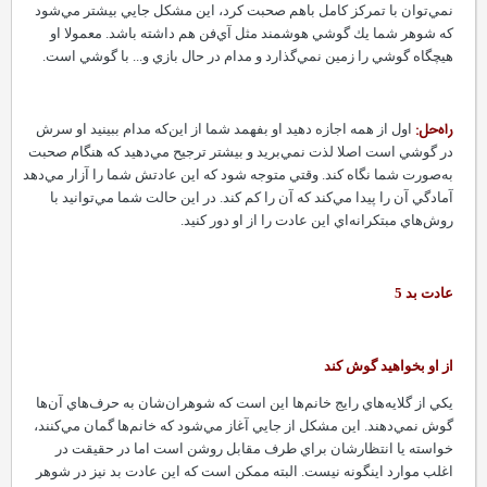
نمي‌توان با تمركز كامل باهم صحبت كرد، اين مشكل جايي بيشتر مي‌شود
كه شوهر شما يك گوشي هوشمند مثل آي‌فن هم داشته باشد. معمولا او
هيچگاه گوشي را زمين نمي‌گذارد و مدام در حال بازي و...‌ با گوشي است.
راه‌حل:
اول از همه اجازه دهيد او بفهمد شما از اين‌كه مدام ببينيد او سرش
در گوشي است اصلا لذت نمي‌بريد و بيشتر ترجيح مي‌دهيد كه هنگام صحبت
به‌صورت شما نگاه كند.‌ وقتي متوجه شود كه اين عادتش شما را آزار مي‌دهد
آمادگي آن را پيدا مي‌كند كه آن را كم كند. در اين حالت شما مي‌توانيد‌ با
روش‌هاي مبتكرانه‌اي اين عادت را از او دور كنيد.‌
عادت بد 5
از او بخواهيد گوش كند
يكي از گلايه‌هاي رايج خانم‌ها اين است كه شوهران‌شان به حرف‌هاي آن‌ها
گوش نمي‌دهند. اين مشكل از جايي آغاز مي‌شود كه خانم‌ها گمان مي‌كنند،
خواسته يا انتظارشان براي طرف مقابل روشن است اما در حقيقت در
اغلب موارد اينگونه نيست.‌ البته ممكن است كه اين عادت بد نيز در شوهر