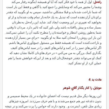
راه‌حل:
اول از همه با‌ خود فكر كنيد كه آيا او هميشه اينگونه رفتار مي‌كند
وشما را مجبور مي‌كند كه وسايلش را جمع كنيد يا گاهي و فقط اين بار است
كه شما ناراحت شده‌ايد و قبلا مشكلي نداشتيد، سپس به او بگوييد كه چقدر
براي‌تان آزاردهنده است كه تبديل به يك خانه‌دار تمام وقت شده‌ايد و از او
بخواهيد كه تغييري در اين وضعيت ايجاد كند. شايد اين راه‌حل به‌نظرتان
بسيار ساده و پيش پاافتاده باشد ولي باور كنيد كه تاثير دارد. مردان تا وقتي
شما به‌طور روشن انتظار و خواسته‌تان را مطرح نكنيد آن را عملي نمي‌كنند.‌
اين بار اين روش را امتحان كنيد مثلا به او بگوييد: «براي من بسيار آزاردهنده
و ناراحت‌كننده است كه هميشه فقط من مسئول جمع‌آوري لباس‌ها باشم.
اگر لباس‌هاي تميز را در كمد و لباس‌هاي كثيف را در سبد لباس‌هاي كثيف‌
بگذاري كمك بزرگي به من مي‌كني.‌» در حرف‌هاي‌تان كاملا نشان دهيد كه
كمك او مي‌تواند چقدر خوشحال‌تان كند و بعد از اين‌كه خواهش شما را هم
عملي كرد از او تشكر كنيد.‌
عادت بد 4
موبايل را كنار بگذار آقاي شوهر
اين روزها ديگر مثل قديم نيست كه اعضاي خانواده در يك محيط صميمي و
بدون دغدغه دور هم جمع مي‌شدند و با هم حرف مي‌زدند. امروزه چيزهاي
زيادي مثل تلفن، اينترنت و... وجود دارند كه حواس را پرت مي‌كنند و در نتيجه