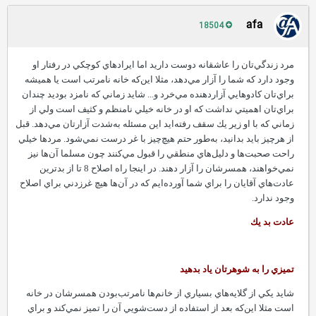
afa
18504
مرد زندگي‌تان را عاشقانه دوست داريد اما ايرادهاي كوچكي در رفتار او
وجود دارد كه شما را آزار مي‌دهد، مثلا اين‌كه خانه نامرتب است يا هميشه
براي‌تان كادوهايي آزاردهنده مي‌خرد و... شايد زماني كه نامزد بوديد چندان
براي‌تان اهميتي نداشت كه او در خانه خيلي نامنظم و كثيف است ولي از
زماني كه با او زير يك سقف رفته‌ايد اين مسئله به‌شدت آزارتان مي‌دهد.‌ قبل
از هرچيز بايد بدانيد، به‌طور حتم هيچ‌چيز با غر درست نمي‌شود.‌ مردها خيلي
راحت صحبت‌ها و دليل‌هاي منطقي را قبول مي‌كنند چون مسلما آ‌ن‌ها نيز
نمي‌خواهند، همسرشان را آزار دهند.‌ در اينجا راه اصلاح 8 تا از بدترين
عادت‌هاي آقايان را براي شما آورده‌ايم كه در آ‌ن‌ها هيچ غرزدني براي اصلاح
وجود ندارد.
عادت بد يك
تميزي را به شوهرتان ياد بدهيد
شايد يكي از گلايه‌هاي بسياري از خانم‌ها‌ نامرتب‌بودن همسرشان در خانه
است مثلا اين‌كه بعد از استفاده از دست‌شويي آن را تميز نمي‌كند و براي