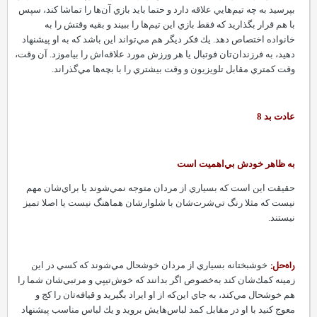
بپرسيد به چه تيم‌هايي علاقه دارد و حتما بايد بازي آ‌ن‌ها را تماشا كند، سپس
با هم قرار بگذاريد كه فقط بازي اين تيم‌ها را ببيند و بقيه وقتش را به
خانواده اختصاص دهد.‌ يك فكر ديگر هم مي‌تواند اين باشد كه به او پيشنهاد
دهيد،‌ به فرزندان‌تان فوتبال يا هر ورزش مورد علاقه‌اش را بياموزد.‌ آن وقت،
وقت كمتري مقابل تلويزيون و وقت بيشتري را با بچه‌ها مي‌گذراند.
عادت بد 8
به ظاهر خودش بي‌اهميت است
حقيقت اين است كه بسياري از مردان متوجه نمي‌شوند يا براي‌شان مهم
نيست كه مثلا رنگ تي‌شرت‌شان با شلوارشان هماهنگ نيست يا اصلا تميز
نيستند.
راه‌حل:
خوشبختانه بسياري از مردان خوشحال مي‌شوند كه كسي در اين
زمينه كمك‌شان كند به‌خصوص اگر بدانند كه خوش‌تيپي و مرتبي‌شان‌ شما را
هم خوشحال مي‌كند، به جاي اين‌كه از او ايراد بگيريد و قيافه‌تان را كج و
معوج كنيد با او در مقابل كمد لباس‌هايش برويد و يك لباس مناسب پيشنهاد