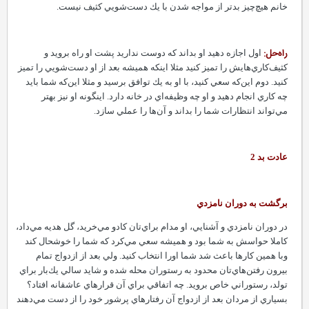
خانم هيچ‌چيز بدتر از مواجه شدن با يك دست‌شويي كثيف نيست.
راه‌حل:
اول اجازه دهيد او بداند كه دوست نداريد پشت او راه برويد و
كثيف‌كاري‌هايش را تميز كنيد مثلا اينكه هميشه بعد از او دست‌شويي را تميز
كنيد. دوم اين‌كه سعي كنيد، با او به يك توافق برسيد و مثلا اين‌كه شما بايد
چه كاري انجام دهيد و او چه وظيفه‌اي در خانه دارد.‌ اينگونه او نيز بهتر
مي‌تواند انتظارات شما را بداند و آ‌ن‌ها را عملي سازد.
عادت بد 2
برگشت به دوران نامزدي
در دوران نامزدي و آشنايي، او مدام براي‌تان كادو مي‌خريد، گل هديه مي‌داد،
كاملا حواسش به شما بود و هميشه سعي مي‌كرد كه شما را خوشحال كند
وبا همين كارها باعث شد شما اورا انتخاب كنيد. ولي بعد از ازدواج تمام
بيرون رفتن‌هاي‌تان محدود به رستوران محله شده‌ و شايد سالي يك‌بار براي
تولد، رستوراني خاص برويد.‌ چه اتفاقي براي آن قرار‌هاي عاشقانه افتاد؟
بسياري از مردان بعد از ازدواج‌ آن رفتارهاي پرشور خود را از دست مي‌دهند