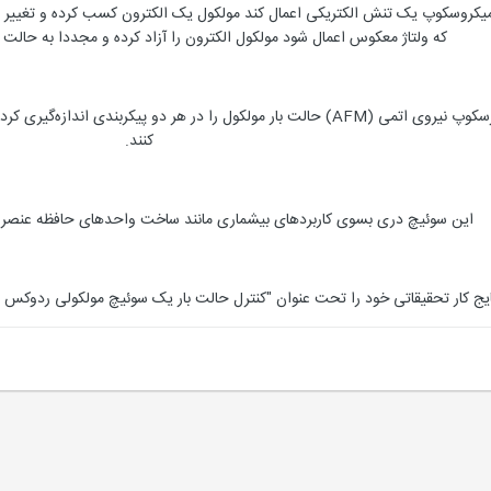
 میکروسکوپ یک تنش الکتریکی اعمال کند مولکول یک الکترون کسب کرده و تغییر ش
که ولتاژ معکوس اعمال شود مولکول الکترون را آزاد کرده و مجددا به حالت ت
این پژوهشگران با استفاده از میکرسکوپ نیروی اتمی (AFM) حالت بار مولکول را در ه
کنند.
این سوئیچ دری بسوی کاربردهای بیشماری مانند ساخت واحدهای حافظه عنصری 
حقیقاتی خود را تحت عنوان "کنترل حالت بار یک سوئیچ مولکولی ردوکس منفرد" در مجله‌ی cal Review Letters