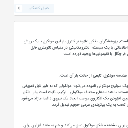
دنبال کنندگان
0
است. پژوهشگران مذکور علاوه بر کنترل بار این مولکول با یک روش
 اطلاعاتی یا یک سیستم الکترومکانیکی در مقیاس نانومتری قابل
راچگال یا نانوموتورها بوجود آورده است.
هندسه مولکول، تابعی از حالت بار آن است.
 یک سوئیچ مولکولی نامیده می‌شود: مولکولی که به طور قابل تعویض
متناظر هستند با هندسه‌های مختلف مولکولی - ترکیب ثابت است ولی شکل
چین افزودن یک الکترون موجب ایجاد یک نیروی دافعه مازاد می‌شود
عی تخت به یک پیکربندی هرمی حجیم تبدیل گردد.
 میکروسکوپ تونلی روبشی (STM) امکانپذیر است. STM هم به مانند دوربین برای مشاهده شکل مولکول عمل می‌کند و هم به مانند ابزاری برای