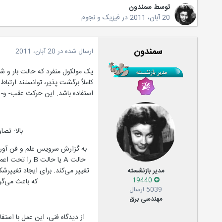
توسط
سمندون
20 آبان، 2011
در
فیزیک و نجوم
سمندون
ارسال شده در
20 آبان، 2011
یک مولکول منفرد که حالت بار و شک
کاملاً برگشت پذیر، توانستند ارتب
استفاده باشد. این حرکت عقب- و- ج
بالا: تص
به گزارش سرویس علم و فن آوری پ
حالت A یا حا
تغییر می‌کند. برای ایجاد تغییر
مدیر بازنشسته
19440
که باعث می‌گر
5039 ارسال
مهندسی برق