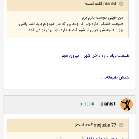
pianist گفته است:
من خیلی دوست دارم برم
طبیعت قشنگی داره ولی تا اونجایی که من میدونم باید اشنا باشی
چون طبیعتش خیلی از شهر فاصله داره باید بری تو دل کوه
طبیعت زیاد داره داخل شهر ...بیرون شهر
همش طبیعته....
pianist
31130
mojtaba 77 گفته است: