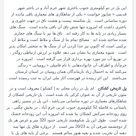
این پل در دو كیلومتری جنوب باختری شهر خرم آباد و در باختر شهر
قدیمی « شاپور خواست » یكی از شاهكاری های معماری باقی مانده از
دوره ساسانی است . پل شکسته بیست و هشت تاق در جهت خاوری و
باختری داشت كه امروزه تنها شش تاق آن باقی مانده است . سنگ های
بسیار زیادی در پایه ها به كار رفته اند . تاق ها نیز با سنگ های حجاری
شده ساخته شده اند . مصالح تمام بنا از سنگ و ملاط است و ملاط آن
تركیبی است كه اكنون نیز جدا كردن آن از سنگ ها به سختی امكان پذیر
است . شیوه معماری بنا نشان می دهد علاوه بر ارزش ارتباطی روگذر ،
در توزیع آب نیز مورد بهره برداری قرار می گرفته است . امروزه در
خرم‌آباد و اطراف آن خانواده‌هایی با نام فامیلی « رومیانی » زندگی
می‌كنند كه به احتمال زیاد بازماندگان همان رومیان در استان لرستان
می‌باشند . این اثر زیبنده در فهرست آثار ملی ایران به ثبت رسیده است .
پل تاریخی کشکان
: ای پل در زبان محلی به ( کشکو ) معروف است و در
متون تاریخی از آن به عنوان کژکی یاد شده است . پل تاریخی كشكان از
شاهكارهای معماری در دوره ساسانی می‌باشد ، این پل در مسیر راهی
باستانی به فاصله 52 كیلومتری جنوب غربی خرم آباد ، در بخش چگنی ، بر
روی رودخانه سركش كشكان بنا شده که امروزه آب این رودخانه خشک
شده است . طول این پل شكوهمند تاریخی حدود 320 متر و عرض هر یك
از دوچشمه شرقی آن به 20/23 متر است . از دروازه طاق پل تنها سه
دهنه آن تخریب شده و بقیه هنوز سالم هستند . برخی از پایه های پل با