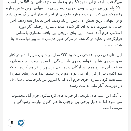
می‌گرفت . ارتفاع آن حدود 30 متر و قطر سطح تحتانی آن 5/5 متر است
. 29 پله دورانی حول ستونی آجری ، دسترسی به انتهایی ترین بخش مناره
را ممكن می كند . بر بدنه مناره نقوشی از آجر لعابدار آبی رنگ وجود دارد
و بر انتهایی ترین بخش آن ، پس از یك ردیف آجر لعابدار سه ردیف آجر
ختایی به صورت دندانه ای كار شده است . مناره ازجمله آثار دوره
اسلامی خرم آباد است . این بنای تاریخی بین بافت معماری باستانی
قرارگرفته و شاید در گذشته در مركز شهر قدیمی « شاپورخواست » بنا
شده است
این بنای تاریخی با قدمتی در حدود 900 سال در جنوب خرم آباد و در كنار
شهر قدیمی شاپور خواست روی پایه سنگی بنا شده است . سلجوقیان با
ساخت این مناره همچنین امكان دیده بانی از شهر را فراهم كرده اند که
هم اکنون نیز از فراز آن می توان دورترین چشم اندازهای زیبای شهر را
مشاهده کرد . مناره آجری خرم آباد كه تا امروز نیز پابرجاست ، سال 76
در فهرست آثار ملی به ثبت رسید .
با آنكه این ابنیه های تاربخی از جازبه های گردشگری خرم آباد محسوب
می شود اما به دلیل برخی بی توجهی ها هم اكنون نیازمند رسیدگی و
مرمت است .
5