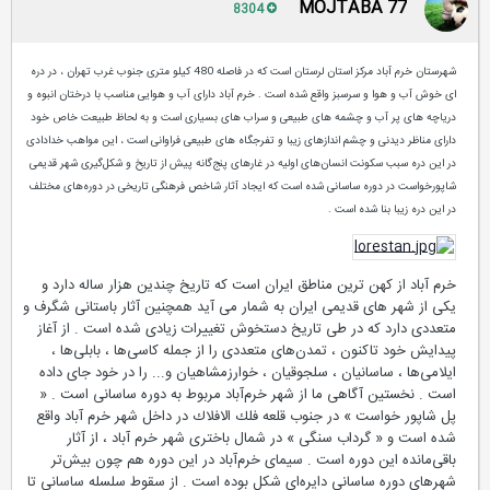
MOJTABA 77
8304
شهرستان خرم آباد مرکز استان لرستان است که در فاصله 480 کیلو متری جنوب غرب تهران ، در دره
ای خوش آب و هوا و سرسبز واقع شده است . خرم آباد دارای آب و هوایی مناسب با درختان انبوه و
دریاچه های پر آب و چشمه های طبیعی و سراب های بسیاری است و به لحاظ طبیعت خاص خود
دارای مناظر دیدنی و چشم اندازهای زیبا و تفرجگاه های طبیعی فراوانی است ، این مواهب خدادادی
در این دره سبب سکونت انسان‌های اولیه در غارهای پنج‌گانه پیش از تاریخ و شکل‌گیری شهر قدیمی
شاپورخواست در دوره ساسانی شده است که ایجاد آثار شاخص فرهنگی تاریخی در دوره‌های مختلف
در این دره زیبا بنا شده است .
خرم آباد از کهن ترین مناطق ایران است که تاریخ چندین هزار ساله دارد و
یکی از شهر های قدیمی ایران به شمار می آید همچنین آثار باستانی شگرف و
متعددی دارد که در طی تاریخ دستخوش تغییرات زیادی شده است . از آغاز
پیدایش خود تاكنون ، تمدن‌های متعددی ‌را از جمله كاسی‌ها ، بابلی‌ها ،
ایلامی‌ها ، ساسانیان ، سلجوقیان ، خوارزمشاهیان و... را در خود جای داده
است . نخستین آگاهی ما از شهر خرم‌آباد مربوط به دوره ساسانی است . «
پل شاپور خواست » در جنوب قلعه فلك الافلاك در داخل شهر خرم آباد واقع
شده است و « گرداب سنگی » در شمال باختری شهر خرم آباد ، از آثار
باقی‌مانده این دوره است . سیمای خرم‌آباد در این دوره هم چون بیش‌تر
شهرهای دوره ساسانی دایره‌ای شكل بوده است . از سقوط سلسله ساسانی تا