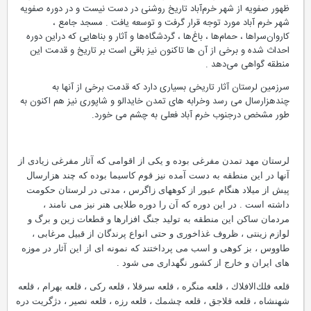
ظهور صفویه از شهر خرم‌آباد تاریخ روشنی در دست نیست و در دوره صفویه
شهر خرم آباد مورد توجه قرار گرفت و توسعه یافت . مسجد جامع ،
كاروان‌سراها ،‌ حمام‌ها ، باغ‌ها ، گردشگاه‌ها و آثار و بناهایی كه دراین دوره
احداث شده و برخی از آن ها تاكنون نیز باقی است بر تاریخ و قدمت این
منطقه گواهی می‌دهد .
سرزمین لرستان آثار تاریخی بسیاری دارد كه قدمت برخی از آنها به
چندهزارسال می رسد وخرابه های تمدن خایدالو و شاپوری نیز هم اكنون به
طور مشخص درجنوب خرم آباد فعلی به چشم می خورد.
لرستان مهد تمدن مفرغی بوده و یكی از اقوامی كه آثار مفرغی زیادی از
آنها در این منطقه به دست آمده نیز قوم كاسیما بوده كه چند هزارسال
پیش از میلاد هنگام عبور از كوههای زاگرس ، مدتی در لرستان حكومت
داشته است . در این دوره كه آن را دوره طلایی هنر نیز می نامند ،
مردمان ساكن این منطقه به تولید جنگ افزارها و قطعات زین و برگ و
لوازم زینتی ، ظروف غذاخوری و حتی انواع پرندگان از قبیل مرغابی ،
طاووس ، بز كوهی و اسب می پرداختند كه نمونه ای از این آثار در موزه
های ایران و خارج از كشور نگهداری می شود .
قلعه فلك‌الافلاك ، قلعه منگره ، قلعه سرقلا ، قلعه ركی ، قلعه بهرام ، قلعه
شهنشاه ، قلعه قلاجق ، قلعه چشمك ، قلعه رزه ، قلعه نصیر ، دژگریت دره