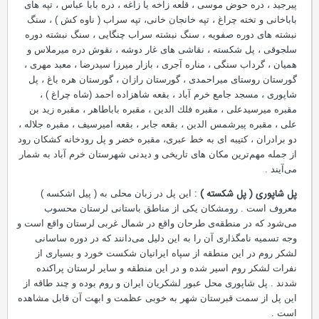
پیرجید ، دره حوض موسی ، قلعه زاخه یا زاغه ، دره بابا عباس ، تپه های
باباخانی و تخته چراغ ، تپه خانجان خانی، تپه سراب ( ناوه كش ) ، سنگ
نبشته های دوره صفویه ، سنگ نبشته سراب چنگایی ، سنگ نبشته دوره
سلجوقی ، پل شکسته ، نقاشی های غار دوشه ، نقوش دره میرملاس و
همیان ، گرداب سنگی ، مناره آجری ، بازار میرزا سیدرضا ، معبد مهری ،
گورستان روستای میراحمدی ، گورستان رازان ، گورستان هره باغ ، پل
شاپوری ، مسجد جامع خرم آباد ، بقعه شاهزاده احمد (شاه چراغ ) ،
مقبره میرسیدعلی ، مقبره فلك الدین ، مقبره باباطاهر ، مقبره زید بن
علی ، مقبره پیرشمس الدین ، بقعه جابر ، بقعه امیرسیف ، مقبره جلاله ،
دو برادران ، كتیبه ای به خط عبری، مقبره خضر و پل رودخانه کشکان رود
از جمله مهم‌ترین مكان های تاریخی و دیدنی شهرستان خرم آباد به شمار
می‌آیند .
پل شاپوری ( پل شکسته )
: این پل در زبان محلی به ( پیل اشكسه )
معروف است . رومشكان یكی از مناطق باستانی لرستان محسوب
می‌شود كه در منطقه‌ی طرحان واقع در شمال غربی لرستان واقع است و
وجه ‌تسمیه نامگذاری آن را به این دلیل می‌دانند كه در دوره ساسانی
لشكر روم در این منطقه از سپاه ایرانیان شكست خورد و بسیاری از
نفرات لشكر روم اسیر شده و در این منطقه و سایر لرستان پراكنده
شدند . پل شاپوری محل عبور لشکریان ایران و روم بوده و چند طاقه از
این پل از سمت قبرستان شهر به خوبی عظمت و ابهت آن قابل مشاهده
است .