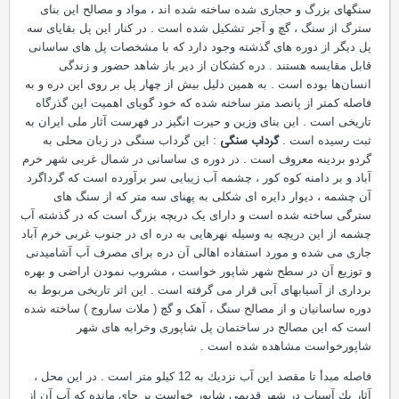
سنگهای بزرگ و حجاری شده ساخته شده اند ، مواد و مصالح این بنای
سترگ از سنگ ، گچ و آجر تشکیل شده است . در کنار این پل بقایای سه
پل دیگر از دوره های گذشته وجود دارد که با مشخصات پل های ساسانی
قابل مقایسه هستند . دره كشكان از دیر باز شاهد حضور و زندگی
انسان‌ها بوده است . به همین دلیل بیش از چهار پل بر روی این دره و به
فاصله كمتر از پانصد متر ساخته شده كه خود گویای اهمیت این گذرگاه
تاریخی است . این بنای وزین و حیرت انگیز در فهرست آثار ملی ایران به
گرداب سنگی
ثبت رسیده است .
: این گرداب سنگی در زبان محلی به
گردو بردینه معروف است . در دوره ی ساسانی در شمال غربی شهر خرم
آباد و بر دامنه كوه كور ، چشمه آب زیبایی سر برآورده است که گرداگرد
آن چشمه ، دیوار دایره ای شكلی به پهنای سه متر که از سنگ های
سترگی ساخته شده است و دارای یک دریچه بزرگ است که در گذشته آب
چشمه از این دریچه به وسیله نهرهایی به دره ای در جنوب غربی خرم آباد
جاری می شده و مورد استفاده اهالی آن دره برای مصرف آب آشامیدنی
و توزیع آن در سطح شهر شاپور خواست ، مشروب نمودن اراضی و بهره
برداری از آسیابهای آبی قرار می گرفته است . این اثر تاریخی مربوط به
دوره ساسانیان و از مصالح سنگ ، آهک و گچ ( ملات ساروج ) ساخته شده
است که این مصالح در ساختمان پل شاپوری وخرابه های شهر
شاپورخواست مشاهده شده است .
فاصله مبدأ تا مقصد این آب نزدیك به 12 كیلو متر است . در این محل ،
آثار یك آسیاب در شهر قدیمی شاپور خواست بر جای مانده كه آب آن از