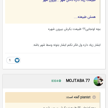
طبیعت زیاد داره داخل شهر ...بیرون شهر
همش طبیعته....
بچه اونجایی؟؟ طبیعت بکرش بیرون شهره
ابشار زیاد داره ول فکر نکنم ابشار بتونه وسط شهر باشه.
1
MOJTABA 77
8304
pianist گفته است: