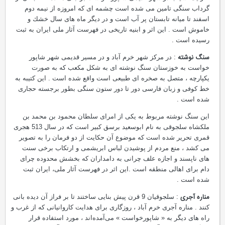
گرداب سنگی تامین می شده است چشمه ای كه امروزه از نیمه دوم
اسفند تا میانه تابستان پر آب است و در دیگر ماه های سال خشك و
خاموش است . این اثر و ابنیه تاریخی در فهرست آثار ملی ایران به ثبت
رسیده است .
سنگ نوشته
: در مرکز شهر خرم آباد و در مسیر قدیمی شهر شاپور
خواست به خوزستان سنگ نوشته ای به شکل مکعب که به صورت
یکپارچه ، متصل به صخره ای طبیعی است واقع شده است . این کتیبه به
خط کوفی و زبان فارسی دور تا دور ستون سنگی بطور برجسته حجاری
شده است .
این سنگ نوشته مربوط به یكی از امرای سلطان محمود بن محمد بن
ملكشاه سلجوقی به نام ابوسعید برسق كبیر است كه در سال 513 هجری
قمری تحریر شده است که موضوع آن حکایت از دو فرمان را به تصویر
می کشد ، منع مردم از پوشیدن لباس ابریشمی و ارتکاب برخی سنت
های ناپسند و اجازه علف چرانی به دامداران که بخشش محدوده چرای
دام برای اهالی منطقه است .این اثر در فهرست آثار ملی، ایران ثبت
شده است .
مناره آجری
: سلجوقیان 9 قرن پیش بنایی ساختند تا بر فراز آن دیده بانی
كنند . مناره آجری خرم آباد ، روزگاری برای هدایت كاروانیانی كه از غرب و
راه های دیگر به « شاپورخواست » می‌آمده‌اند ، مورد استفاده قرار