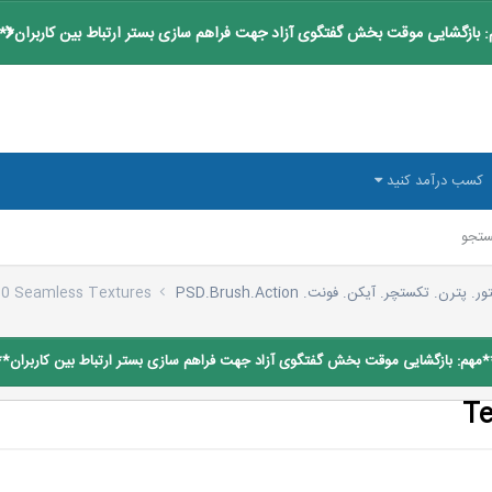
 بازگشایی موقت بخش گفتگوی آزاد جهت فراهم سازی بستر ارتباط بین کاربران**
کسب درآمد کنید
تجو
ر. پترن. تکستچر. آیکن. فونت. PSD.Brush.Action
0 Seamless Textures
*مهم: بازگشایی موقت بخش گفتگوی آزاد جهت فراهم سازی بستر ارتباط بین کاربران**
Te