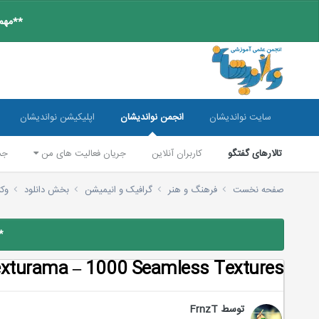
**مهم:
سایت نواندیشان
انجمن نواندیشان
اپلیکیشن نواندیشان
تالارهای گفتگو
کاربران آنلاین
جریان فعالیت های من
جس
صفحه نخست
فرهنگ و هنر
گرافیک و انیمیشن
بخش دانلود
وکتو
*
xturama – 1000 Seamless Textures
توسط
FrnzT