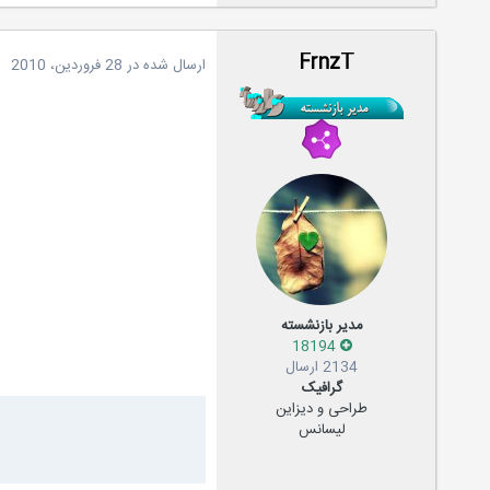
FrnzT
ارسال شده در
28 فروردین، 2010
مدیر بازنشسته
18194
2134 ارسال
گرافیک
طراحی و دیزاین
لیسانس