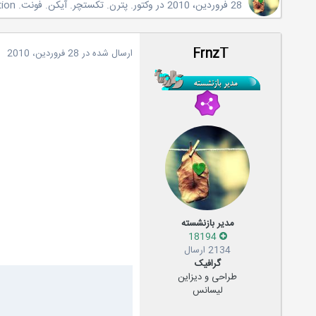
28 فروردین، 2010
در
وکتور. پترن. تکستچر. آیکن. فونت. PSD.Brush.Action
FrnzT
ارسال شده در
28 فروردین، 2010
مدیر بازنشسته
18194
2134 ارسال
گرافیک
طراحی و دیزاین
لیسانس