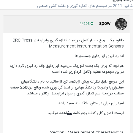
سط
spow
در
سیستم های اندازه گیری و نقشه کشی صنعتی
spow
44203
دانلود یک مرجع بسیار کامل درزمینه اندازه گیری وابزاردقیق CRC Press
Measurement Instrumentation Sensors
اندازه گیری ابزاردقیق وسنسورها
هرانچه که برای یک بحث تئوریک درزمینه ابزاردقیق واندازه گیری لازم دارید
دراین مجموعه عظیم وکامل گرداوری شده است
این مرجع طبق نظرات بیش ازیکصد تن ازاساتید به نام دانشگاههای
معتبراروپا وامریکا ودانشگاههایی از اسیا گرداوری شده وبالغ بر2600 صفحه
مطلب درزمینه علم اندازه گیری واصول ابزاردقیق وکنترل میباشد
امیدوارم برای دوستان علاقه مند مفید باشد
لیست فصول کلی کتاب رودرادامه
مش
اهده میکنید
Section I Measurement Characteristics