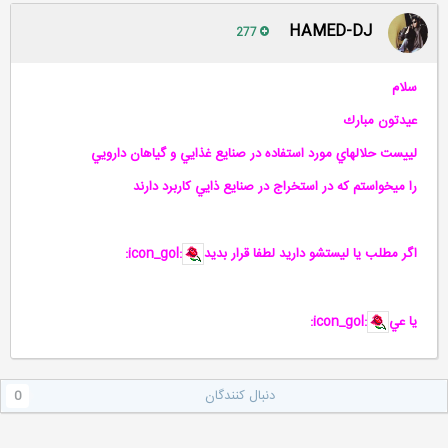
HAMED-DJ
277
سلام
عيدتون مبارك
لييست حلالهاي مورد استفاده در صنايع غذايي و گياهان دارويي
را ميخواستم كه در استخراج در صنايع ذايي كاربرد دارند
اگر مطلب يا ليستشو داريد لطفا قرار بديد
:icon_gol:
يا عي
:icon_gol:
دنبال کنندگان
0