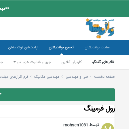
**مهم:
سایت نواندیشان
انجمن نواندیشان
اپلیکیشن نواندیشان
تالارهای گفتگو
کاربران آنلاین
جریان فعالیت های من
جس
صفحه نخست
فنی و مهندسی
مهندسی مکانیک
نرم افزارهای مهند
*
رول فرمینگ
توسط
mohsen1031