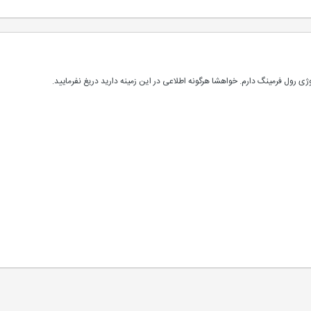
لوژی رول فرمینگ دارم. خواهشا هرگونه اطلاعی در این زمینه دارید دریغ نفرمایید.