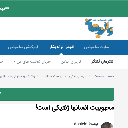
**مهم:
سایت نواندیشان
انجمن نواندیشان
اپلیکیشن نواندیشان
تالارهای گفتگو
کاربران آنلاین
جریان فعالیت های من
جس
صفحه نخست
علوم پزشکی
زیست شناسی
ژنتیک و سلولهای بنیادی
*
محبوبیت انسانها ژنتیكی است!
توسط
danielo