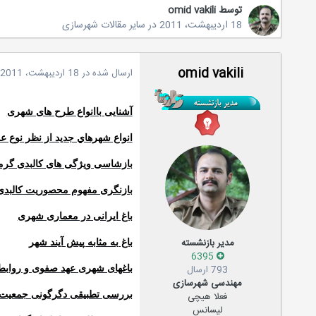
توسط
omid vakili
18 اردیبهشت، 2011
در
سایر مقالات شهرسازی
omid vakili
ارسال شده در
18 اردیبهشت، 2011
آشنایی باانواع طرح های شهری
انواع شهرهاي جديد از نظر نوع ع
بازشاسی ویژگی های کالبدی گرماب
بازنگری مفهوم محصوریت کالبد
باغ ایرانی در معماری شهری
مدیر بازنشسته
باغ به مثابه پیش آیند شهر
6395
793 ارسال
باغهای شهری عهد صفوی و روابط آ
مهندسی شهرسازی
فعلا هیچی
بررسی تطبیقی دگرگونی جمعیت 
لیسانس