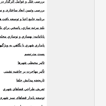
بررسی علل و عوامل اثرگذار در 
بررسی وتبیین ابعاد ساختاری و 
برنامه جامع احيا و توسعه بافت
بلند مرتبه سازي، پاسخي براي بل
پاياننامه: بهسازي و نوسازي محله 
پايداري شهري با نگاهي به ويژگي
پست مدرنیسم
تاثیر محیطی شهرها
تأثیر مهاجرت بر حاشیه نشینی
تاریحچه پیدایش جلفا
تعريف طراحي فضاهاي شهري
توسعه پایدار فضاهای سبز شهری 