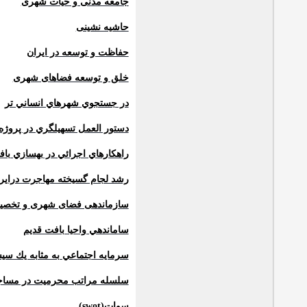
جامعه مدنی و حیات شهری
حاشیه نشینی
حفاظت و توسعه در ایران
خلق و توسعه فضاهای شهری
در جستجوي شهرهاي انساني تر
دستور العمل تسهیلگري در پرو
راهكارهاي اجرائي در بهسازي با
رشد لجام گسيخته مهاجرت دراير
سازماندهی فضای شهری و تخصیص
ساماندهي واحيا بافت قديم
سرمايه اجتماعي به مثابه يك سيس
سلسله مراتب محرمیت در مساجد
سوات(
swot
)