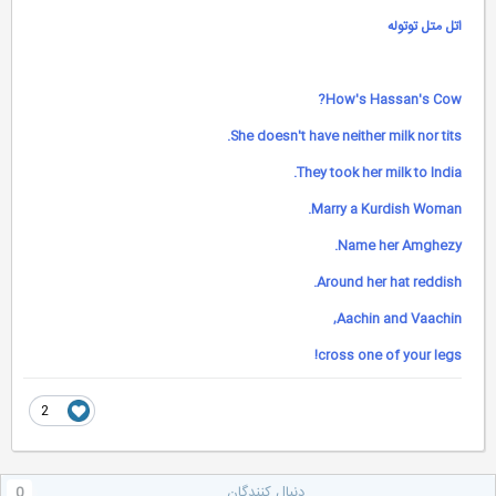
اتل متل توتوله
How's Hassan's Cow?
She doesn't have neither milk nor tits.
They took her milk to India.
Marry a Kurdish Woman.
Name her Amghezy.
Around her hat reddish.
Aachin and Vaachin,
cross one of your legs!
2
دنبال کنندگان
0