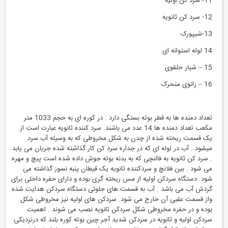
11- سرد کن اولیه
12- سرد کن ثانویه
13-شیپورک
14 لوله استوانه ای
15 – شیار حلقوی
16 – زانوی متحرک
تعداد دمنده ها به قطر بوته بستگی دارد . در کوره ای به حجم 1033 متر
مکعب تعداد دمنده ها 14 عدد می باشند. سرد کننده ثانویه عبارت است از
یک قسمت ریخته شده از چدن به شکل مخروطی که به وسیله آب سرد
میشود . آب در لوله ای که در جداره سرد کن کار گذاشته شده جریان می یابد
. سرد کن ثانویه به فالنچی که به بدنه بوته جوش داده شده است پیچ و مهره
می شود . بین فلانچ و سردکننده ثانویه یک قیطان پنبه نسوز گذاشته می
شود. دستگاه سردکن اولیه از مس ریخته گری بوده و دارای حفره داخلی برای
گردش آب می باشد . آب به قسمت های جلوئی دستگاه سردکن هدایت شده
واز قسمت عقبی آن خارج می شود. سردکن های اولیه نیز مخروطی شکل
بوده و در حفره مخروطی شکل سردکن ثانویه نصب می شوند . اهمیت
سردکن اولیه و ثانویه در سردکن شدید آجر چین بوته کوره بلند که درنزدیکی