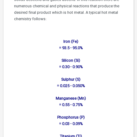
numerous chemical and physical reactions that produce the
desired final product which is hot metal. A typical hot metal
chemistry follows:
Iron (Fe)
= 93.5 - 95.0%
Silicon (Si)
= 0.30 - 0.90%
Sulphur (S)
= 0.025 - 0.050%
Manganese (Mn)
= 0.55 - 0.75%
Phosphorus (P)
= 0.03 - 0.09%
Titanium (Ti)