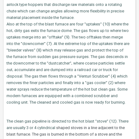
airlock type hoppers that discharge raw materials onto a rotating
chute which can change angles allowing more flexibility in precise
material placement inside the furnace.
Also at the top of the blast furnace are four "uptakes" (10) where the
hot, dirty gas exits the furnace dome. The gas flows up to where two
uptakes merge into an "offtake" (9). The two offtakes then merge
into the "downcomer" (7). At the extreme top of the uptakes there are
"bleeder valves" (8) which may release gas and protect the top of
the furnace from sudden gas pressure surges. The gas descends in
the downcomer to the "dustcatcher", where coarse particles settle
out, accumulate and are dumped into a railroad car or truck for
disposal. The gas then flows through a "Venturi Scrubber" (4) which
removes the finer particles and finally into a "gas cooler" (2) where
water sprays reduce the temperature of the hot but clean gas. Some
modern furnaces are equipped with a combined scrubber and
cooling unit. The cleaned and cooled gas is now ready for burning.
The clean gas pipeline is directed to the hot blast "stove" (12). There
are usually 3 or 4 cylindrical
shaped stoves in a line adjacent to the
blast furnace. The gas is burned in the bottom of a stove and the