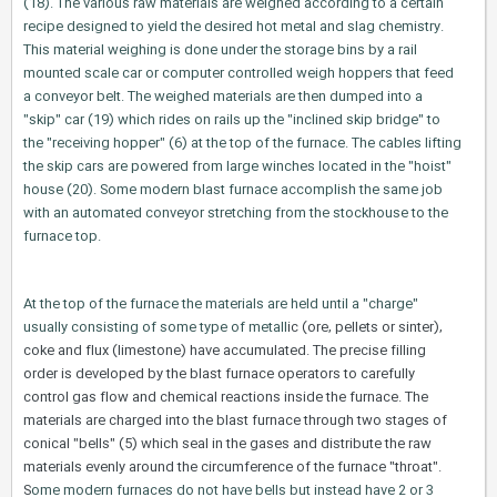
(18). The various raw materials are weighed according to a certain
recipe designed to yield the desired hot metal and slag chemistry.
This material weighing is done under the storage bins by a rail
mounted scale car or computer controlled weigh hoppers that feed
a conveyor belt. The weighed materials are then dumped into a
"skip" car (19) which rides on rails up the "inclined skip bridge" to
the "receiving hopper" (6) at the top of the furnace. The cables lifting
the skip cars are powered from large winches located in the "hoist"
house (20). Some modern blast furnace accomplish the same job
with an automated conveyor stretching from the stockhouse to the
furnace top.
At the top of the furnace the materials are held until a "charge"
usually consisting of some type of metall
ic (ore, pellets or sinter),
coke and flux (limestone) have accumulated. The precise filling
order is developed by the blast furnace operators to carefully
control gas flow and chemical reactions inside the furnace. The
materials are charged into the blast furnace through two stages of
conical "bells" (5) which seal in the gases and distribute the raw
materials evenly around the circumference of the furnace "throat".
S
ome modern furnaces do not have bells but instead have 2 or 3