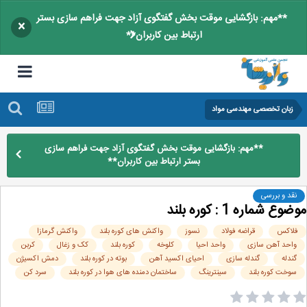
**مهم: بازگشایی موقت بخش گفتگوی آزاد جهت فراهم سازی بستر
×
ارتباط بین کاربران**
زبان تخصصی مهندسی مواد
**مهم: بازگشایی موقت بخش گفتگوی آزاد جهت فراهم سازی
بستر ارتباط بین کاربران**
نقد و بررسی
ع شماره 1 : کوره بلند
لاکس
قراضه فولاد
نسوز
واکنش های کوره بلند
واکنش گرمازا
واحد آهن سازی
واحد احیا
کلوخه
کوره بلند
کک و زغال
کربن
گندله
گندله سازی
احیای اکسید آهن
بوته در کوره بلند
دمش اکسیژن
سوخت کوره بلند
سینترینگ
ساختمان دمنده های هوا در کوره بلند
سرد کن