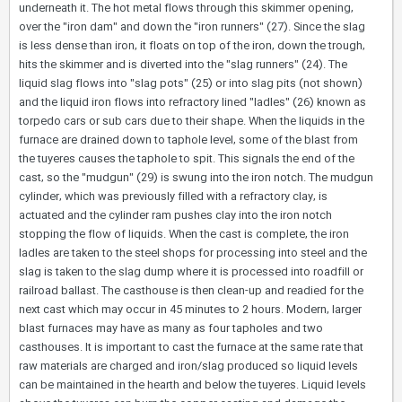
underneath it. The hot metal flows through this skimmer opening,
over the "iron dam" and down the "iron runners" (27). Since the slag
is less dense than iron, it floats on top of the iron, down the trough,
hits the skimmer and is diverted into the "slag runners" (24). The
liquid slag flows into "slag pots" (25) or into slag pits (not shown)
and the liquid iron flows into refractory lined "ladles" (26) known as
torpedo cars or sub cars due to their shape. When the liquids in the
furnace are drained down to taphole level, some of the blast from
the tuyeres causes the taphole to spit. This signals the end of the
cast, so the "mudgun" (29) is swung into the iron notch. The mudgun
cylinder, which was previously filled with a refractory clay, is
actuated and the cylinder ram pushes clay into the iron notch
stopping the flow of liquids. When the cast is complete, the iron
ladles are taken to the steel shops for processing into steel and the
slag is taken to the slag dump where it is processed into roadfill or
railroad ballast. The casthouse is then clean-up and readied for the
next cast which may occur in 45 minutes to 2 hours. Modern, larger
blast furnaces may have as many as four tapholes and two
casthouses. It is important to cast the furnace at the same rate that
raw materials are charged and iron/slag produced so liquid levels
can be maintained in the hearth and below the tuyeres. Liquid levels