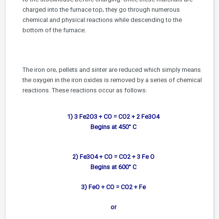
charged into the furnace top, they go through numerous
chemical and physical reactions while descending to the
bottom of the furnace.
The iron ore, pellets and sinter are reduced which simply means
the oxygen in the iron oxides is removed by a series of chemical
reactions. These reactions occur as follows:
1) 3 Fe2O3 + CO = CO2 + 2 Fe3O4
Begins at 450° C
2) Fe3O4 + CO = CO2 + 3 Fe O
Begins at 600° C
3) FeO + CO = CO2 + Fe
or