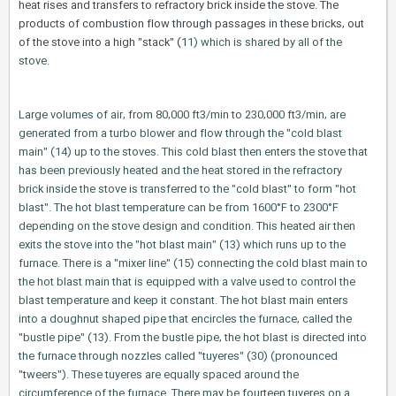
heat rises and transfers to refractory brick inside the stove. The
products of combustion flow through passages in these bricks, out
of the stove into a high "stack" (1
1) which is shared by all of the
stove.
Large volumes of air, from 80,000 ft3/min to 230,000 ft3/min, are
generated from a turbo blower and flow through the "cold blast
main" (14) up to the stoves. This cold blast then enters the stove that
has been previously heated and the heat stored in the refractory
brick inside the stove is transferred to the "cold blast" to form "hot
blast". The hot blast temperature can be from 1600°F to 2300°F
depending on the stove design and condition. This heated air then
exits the stove into the "hot blast main" (13) which runs up to the
furnace. There is a "mixer line" (15) connecting the cold blast main to
the hot blast main that is equipped with a valve used to control the
blast temperature and keep it constant. The hot blast main enters
into a doughnut shaped pipe that encircles the furnace, called the
"bustle pipe" (13). From the bustle pipe, the hot blast is directed into
the furnace through nozzles called "tuyeres" (30) (pronounced
"tweers"). These tuyeres are equally spaced around the
circumference of the furnace. There may be fourteen tuyeres on a