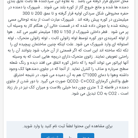
محل احتراق قرار گرفته می باشد . به علاوه این سردکننده ها باعث عایق بندی
دمنده ها شده و مانع خروج گاز از کوره بلند می شوند . شیپورک یا دمنده در
حفره مخروطی شکل سردکن اولیه قرار گرفته و تا عمق 200 تا 300
میلیمتری در کوره پیش رفته اند . شیپورک عبارت است از بدنه توخالی مسی
ریخته شده یا جوش داده شده که در قسمت خالی آن هنگام کار به وسیله آب
پر می شود . قطر داخلی شیپورک از 150 تا 180 میلیمتر تغییر می کند . هوا
از لوله کمربندی دور کوره توسط لوله زانوئی ثابت ، لوله زانوئی متحرک ، لوله
استوانه ای وارد شیپورک می شود. علت اینکه چنین ساختمان پیچیده ای را
تکه تکه ساخته اند این است که اگر قسمتی از آن خراب شود بتوانند آن را به
راحتی تعویض نمایند. زانوی متحرک دارای دریچه هایی است که به وسیله
آنها اپراتور می تواند آنچه را که داخل کوره اتفاق می افتد دیده و رنگ شعله
سطح سرباره و مذاب را کنترل نماید. از آنجا که در جلوی دمندهها کک وجود
داشته وهوا با دمای 1000°C هم به آن دمیده می شود، در نتیجه احتراق
طبق واکنش گرمازای QCO2- C+CO2 صورت می گیرد. با دور شدن از جلوی
دمنده در فاصله 1.2 متری چون دما خیلی بالاست و میزان کک نیز در بار زیاد
است ، CO2 به CO تبدیل می شود.
برای مشاهده این محتوا لطفاً ثبت نام کنید یا وارد شوید.