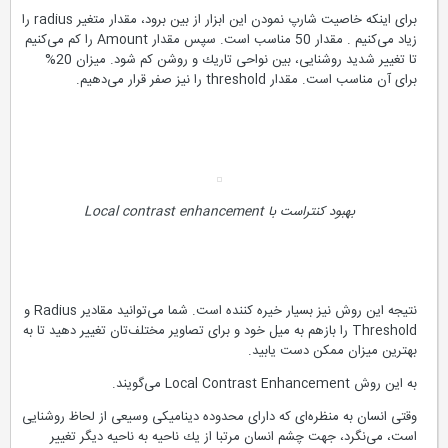
برای اینكه خاصیت شارپ نمودن این ابزار از بین برود، مقدار متغیر radius را
زیاد می‌كنیم . مقدار 50 مناسب است. سپس مقدار Amount را كم می‌كنیم
تا تغییر شدید روشنایی، بین نواحی تاریك و روشن كم شود. میزان 20%
برای آن مناسب است. مقدار threshold را نیز صفر قرار می‌دهیم.
بهبود كنتراست با Local contrast enhancement
نتیجه این روش نیز بسیار خیره كننده است. شما می‌توانید مقادیر Radius و
Threshold را بازهم به میل خود و برای تصاویر مختلف‌تان تغییر دهید تا به
بهترین میزان ممكن دست یابید.
به این روش Local Contrast Enhancement می‌گویند.
وقتی انسان به منظره‌ای كه دارای محدوده دینامیكی وسیعی از لحاظ روشنایی
است، می‌نگرد، جهت چشم انسان مرتبا از یك ناحیه به ناحیه دیگر تغییر