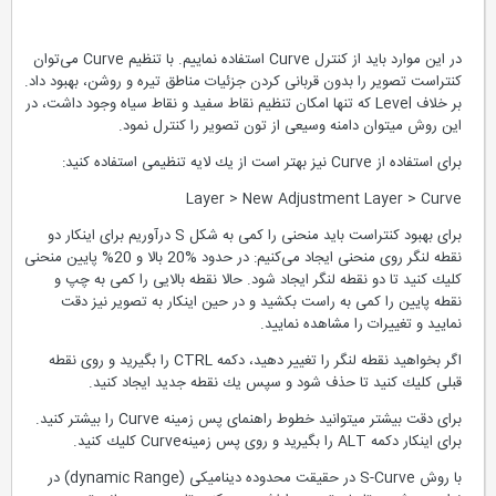
در این موارد باید از كنترل Curve استفاده نماییم. با تنظیم Curve می‌توان
كنتراست تصویر را بدون قربانی كردن جزئیات مناطق تیره و روشن، بهبود داد.
بر خلاف Level كه تنها امكان تنظیم نقاط سفید و نقاط سیاه وجود داشت، در
این روش میتوان دامنه وسیعی از تون تصویر را كنترل نمود.
برای استفاده از Curve نیز بهتر است از یك لایه تنظیمی استفاده كنید:
Layer > New Adjustment Layer > Curve
برای بهبود كنتراست باید منحنی را كمی به شكل S درآوریم برای اینكار دو
نقطه لنگر روی منحنی ایجاد می‌كنیم: در حدود %20 بالا و 20% پایین منحنی
كلیك كنید تا دو نقطه لنگر ایجاد شود. حالا نقطه بالایی را كمی به چپ و
نقطه پایین را كمی به راست بكشید و در حین اینكار به تصویر نیز دقت
نمایید و تغییرات را مشاهده نمایید.
اگر بخواهید نقطه لنگر را تغییر دهید، دكمه CTRL را بگیرید و روی نقطه
قبلی كلیك كنید تا حذف شود و سپس یك نقطه جدید ایجاد كنید.
برای دقت بیشتر میتوانید خطوط راهنمای پس زمینه Curve را بیشتر كنید.
برای اینكار دكمه ALT را بگیرید و روی پس زمینهCurve كلیك كنید.
با روش S-Curve در حقیقت محدوده دینامیكی (dynamic Range) در