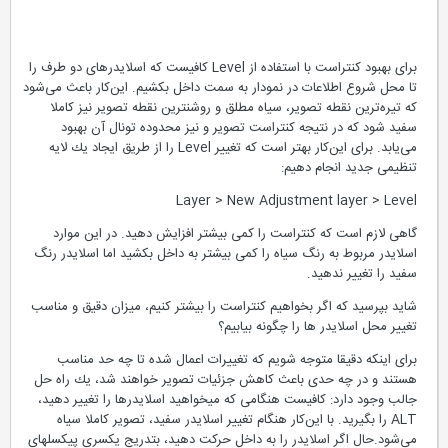
برای بهبود كنتراست با استفاده از Level كافیست كه اسلایدرهای دو طرف را
تا محل شروع اطلاعات در نمودار به سمت داخل بكشیم. این‌كار باعث می‌شود
كه تیره‌ترین نقطه تصویر، سیاه مطلق و روشنترین نقطه تصویر نیز كاملا
سفید شود كه در نتیجه كنتراست تصویر و نیز محدوده تونال آن بهبود
می‌یابد. برای این‌كار بهتر است كه تغییر Level را از طریق ایجاد یك لایه
تنظیمی جدید انجام دهیم:
Layer > New Adjustment layer > Level
گاهی لازم است كه كنتراست را كمی بیشتر افزایش دهید. در این موارد
اسلایدر مربوط به رنگ سیاه را كمی بیشتر به داخل بكشید اما اسلایدر رنگ
سفید را تغییر ندهید.
شاید بپرسید كه اگر بخواهیم كنتراست را بیشتر كنیم، میزان دقیق و مناسب
تغییر محل اسلایدر ها را چگونه بیابیم؟
برای اینكه دقیقا متوجه شویم كه تغییرات اعمال شده تا چه حد مناسب
هستند و در چه حدی باعث كاهش جزئیات تصویر خواهند شد، یك راه حل
جالب وجود دارد: كافیست هنگامی كه میخواهید اسلایدرها را تغییر دهید،
ALT را بگیرید. با این‌كار هنگام تغییر اسلایدر سفید، تصویر كاملا سیاه
می‌شود.حال اگر اسلایدر را به داخل حركت دهید، بتدریج یكسری پیكسلهای