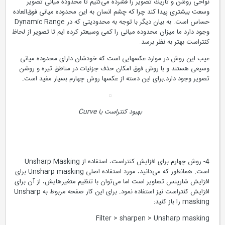
نواحی روشن و تاریك تصویر را فشرده می‌كنیم تا محدوده میانی تصویر
وسعت بیشتری پیدا كند چرا كه چشم انسان به این محدوده میانی فوق‌العاده
حساس است. به بیان دیگر با توجه به محدودیتی كه در Dynamic Range
وجود دارد ما میزان محدوده میانی را كمی وسیعتر كرده ایم تا تصویر از لحاظ
كنتراست بهتر به نظر برسد.
عیب این روش در موارد عكسهایی است كه خودشان دارای محدوده میانی
وسیعی هستند و با روش فوق امكان حذف جزئیات در مناطق تیره و روشن
تصویر وجود دارد.برای این دسته از عكسها روش چهارم بسیار مفید است.
بهبود كنتراست با Curve
4- روش چهارم برای افزایش كنتراست، استفاده از Unsharp Masking
است. همانطور كه می‌دانید، مورد استفاده اصلی Unsharp masking برای
افزایش شارپنس تصاویر است اما می‌توان با تنظیم متغیرهایش، از آن برای
افزایش كنتراست نیز استفاده نمود. برای این كار صفحه مربوط به Unsharp
masking را باز كنید:
Filter > sharpen > Unsharp masking