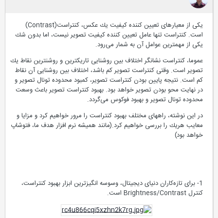
یكی از معیارهای تعیین كننده كیفیت یك عكس، كنتراست(Contrast)
است. كنتراست تنها عامل تعیین كننده كیفیت تصویر نیست، اما بدون شك
یكی از مهمترین عوامل آن به شمار می‌رود.
عموما، كنتراست نشانگر اختلاف بین روشنایی تاریكترین و روشنترین نقاط یك
تصویر است. وقتی كنتراست تصویر كم باشد، اختلاف بین روشنایی آن نقاط
كم است. نتیجه پایین بودن كنتراست تصویر، كمبود محدوده تونال تصویر و
در نهایت محو بودن تصویر خواهد بود. بهبود كنتراست تصویر باعث وسعت
محدوده تونال تصویر و بهبود فوكوس می‌گردد.
در این نوشته، راههای مختلف بهبود كنتراست را مرور خواهیم كرد و مزایا و
معایب هریك را بررسی خواهیم كرد.(مانند همیشه نرم افزار هدف ما، فتوشاپ
خواهد بود)
1- برای تازه‌كاران دنیای دیجیتال، وسوسه انگیزترین ابزار بهبود كنتراست،
كنترل Brightness/Contrast است.