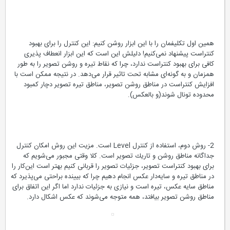
همین اول تكلیفمان را با این ابزار روشن كنیم: این كنترل را برای بهبود
كنتراست پیشنهاد نمی‌كنیم! دلیلش این است كه این ابزار انعطاف پذیری
كافی برای بهبود كنتراست ندارد، چرا كه نقاط تیره و روشن تصویر را به طور
همزمان و به گونه‌ای مشابه تحت تاثیر قرار می‌دهد. در نتیجه ممكن است با
افزایش كنتراست در مناطق روشن تصویر، مناطق تیره تصویر دچار كمبود
محدوده تونال شوند(و بالعكس).
2- روش دوم، استفاده از كنترل Level است. مزیت این روش امكان كنترل
جداگانه مناطق روشن و تاریك تصویر است. كلا وقتی مجبور می‌شویم كه
برای بهبود كنتراست تصویر، جزئیات تصویر را قربانی كنیم بهتر است این‌كار را
در مناطق تیره و سایه‌دار عكس انجام دهیم چرا كه بیینده براحتی می‌پذیرد كه
مناطق سایه عكس، تیره است و نیازی به جزئیات ندارد اما اگر این اتفاق برای
مناطق روشن تصویر بیافتد، همه متوجه می‌شوند كه عكس اشكال دارد.