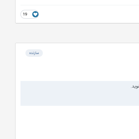
19
سازنده
وید.