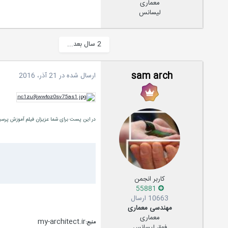
معماری
لیسانس
2 سال بعد...
sam arch
ارسال شده در
21 آذر، 2016
در این پست برای شما عزیزان فیلم آموزش پرسپ
کاربر انجمن
55881
10663 ارسال
مهندسی معماری
معماری
my-architect.ir
منبع:
فوق لیسانس