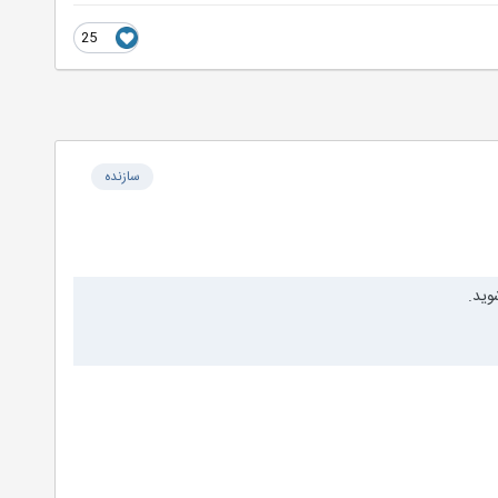
25
سازنده
وید.