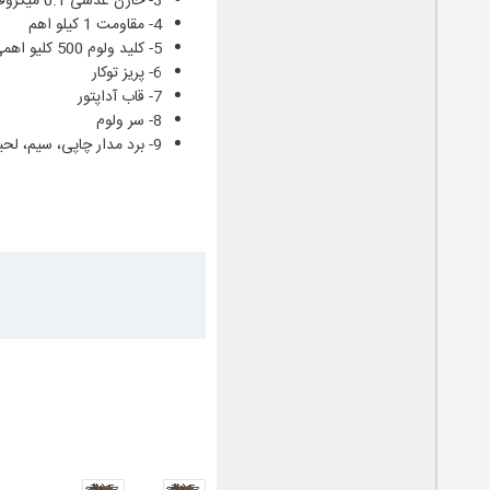
3- خازن عدسی 0.1 میکروفاراد
4- مقاومت 1 کیلو اهم
5- کلید ولوم 500 کلیو اهمی
6- پریز توکار
7- قاب آداپتور
8- سر ولوم
9- برد مدار چاپی، سیم، لحیم، روغن لحیم و ...