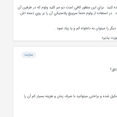
ده كنيد . براي اين منظور كافي است دو سر كليد ولوم كه در طرفين آن
 . در استفاده از ولوم حتماً سرپيچ پلاستيكي آن را بر روي دسته اش
يگر را ميتوان به دلخواه كم و يا زياد نمود .
ورت پذيرد
سازنده
تاق؟
یل شده و براحتی میتوانید با صرف زمان و هزینه بسیار کم آن را