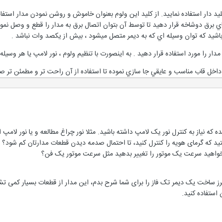
لید دار استفاده نمایید. از كليد اين ولوم بعنوان خاموش و روشن نمودن مدار استفا
اي برق دوشاخه قرار دهيد تا توسط آن بتوان اتصال برق به مدار را قطع و وصل نمود
شيد كه توان وسيله اي كه به ديمر متصل ميشود ، بيش از يكصد وات نباشد .
دار را مورد استفاده قرار دهيد . به اينصورت با تنظيم ولوم ، نور لامپ يا هر وسيله د
داخل قاب مناسب و عايقي جا سازي نموده تا استفاده از آن راحت تر و مطمئن تر ص
 که نیاز به کنترل نور یک لامپ داشته باشید. مثلا نور چراغ مطالعه و یا نور لامپ ا
داشتید که گرمای هویه را کنترل کنید، تا احتمال صدمه دیدن قطعات مدارتان کم شود؟
خواهید سرعت یک موتور را تغییر بدهید مثل سرعت موتور یک فن؟
ز ساخت یک دیمر تک فاز را برای شما شرح بدم، این مدار از قطعات بسیار کمی تشک
 استفاده کنید.