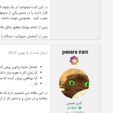
در اين كيت میتوانید از یک ولوم ک
قرار دارند را در مسير يكي از سيمه
نصب كنيد . همچنين توجه داشته با
پس از اتمام مونتاژ مطابق شكل بالا م
پس از آزمايش ميتوانيد دستگاه را 
pesare irani
ارسال شده در
9 بهمن، 2010
تابحال حتما براتون پیش آمده
آیا زمان کار با هویه نیاز 
آیا مواقعی پیش آمده که ب
آیا ....
در این مقاله من تصمیم دارم که طر
ساخته و در منزل و یا محل کار از آن
کاربر انجمن
41807