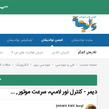
**مهم:
سایت نواندیشان
انجمن نواندیشان
اپلیکیشن نواندیشان
تالارهای گفتگو
کاربران آنلاین
جریان فعالیت های من
جس
صفحه نخست
فنی و مهندسی
مهندسی برق
الکترونیک
مقالات ا
*
دیمر - کنترل نور لامپ، سرعت موتور , ...
توسط
pesare irani