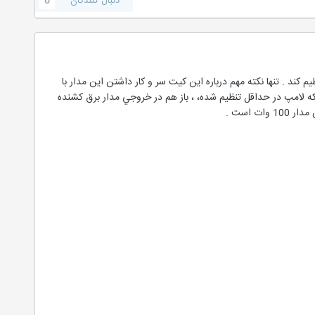
دنبال کنندگان
0
ي و چند قطعه ديگر ، قادر است نور يك لامپ 220 ولت را به دلخواه تنظيم كند . تنها نكته مهم درباره اين كيت سر و كار داشتن اين مدار با
مي كه لامپ در حداقل تنظيم شده، ، باز هم در خروجي مدار برق كشنده
 است .