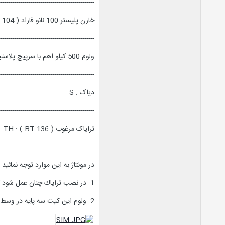
-----------------------------------------------
خازن پلیستر 100 نانو فاراد ( 104 ) : C
-----------------------------------------------
ولوم 500 کیلو اهم با سرپیچ پلاستیکی عایق : VOL
-----------------------------------------------
دیاک : S
-----------------------------------------------
ترایاک مرغوب ( TH : ( BT 136
-----------------------------------------------
در مونتاژ به اين موارد توجه نمائيد :
1- در نصب تراياك چنان عمل شود كه طرف شماره آن بطرف خازن C قرار گيرد .
2- ولوم اين كيت سه پايه در وسط دارد . اين سه پايه بايد بترتيب و توسط سه تكه سيم كوتاه به محل VOL متصل شوند . ( مطابق شكل بالا ) .