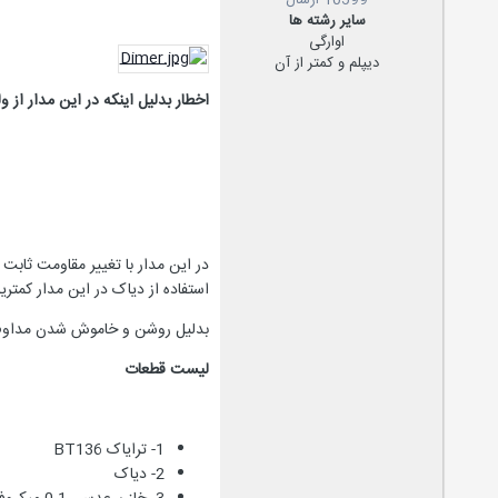
10599 ارسال
سایر رشته ها
اوارگی
دیپلم و کمتر از آن
اخطار
بدلیل اینکه در این مدار از ولتاژ برق شهر (220 ولت) استفاده شده لذا حتما نکات 
در این مدار با تغییر مقاومت ثابت 
استفاده از دیاک در این مدار کمترین
بدلیل روشن و خاموش شدن مداوم ترایاک در این مدار
لیست قطعات
1- ترایاک BT136
2- دیاک