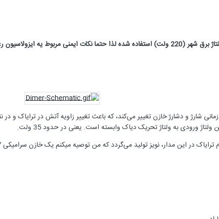
ایمنی مربوط یه ایزولاسیون رعایت گردد.
زمانی شارژ و دشارژ خازن تغییر می‌کند، که باعث تغییر زاویه آتش در ترایاک و در نت
 ولتاژ ورودی به ولتاژ تحریک دیاک وابسته است. یعنی در حدود 35 ولت.
، نویز تولید می‌گردد که من توصیه میکنم یک خازن سرامیکی 4.7 میکروفاراد 400 ولتی به صورت موازی با پریز قرار دهید.