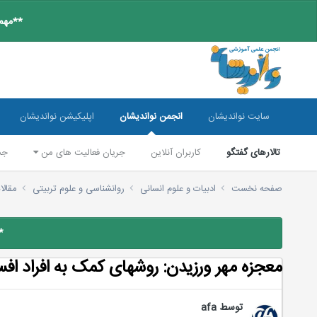
**مهم:
سایت نواندیشان
انجمن نواندیشان
اپلیکیشن نواندیشان
تالارهای گفتگو
کاربران آنلاین
جریان فعالیت های من
جس
صفحه نخست
ادبیات و علوم انسانی
روانشناسی و علوم تربیتی
مقالا
*
معجزه مهر ورزیدن: روشهای کمک به افراد افس
توسط
afa