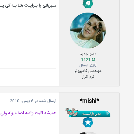
مـهربانی را بـرایـت ،تـا بـه کی پـ
عضو جدید
1121
230 ارسال
مهندسی کامپیوتر
نرم افزار
*mishi*
ارسال شده در
6 بهمن، 2010
هميشه قلبت واسه ادما ميزنه ولي