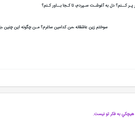
ر پـر کــنم؟ دل به آغوشـت سـپردم، تا کـجا بــاور کـنم؟
سوختم زین عاشقانه ،من کدامین ساغرم؟ مـن چگونه این چنین ،با
 هيچكي به فكر تو نيست.