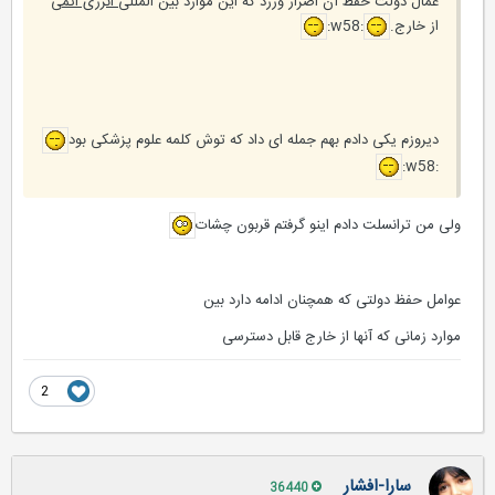
عمال دولت حفظ آن اصرار ورزد كه اين موارد بين المللی
انرزی اتمی
از خارج.
:w58:
دیروزم یکی دادم بهم جمله ای داد که توش کلمه علوم پزشکی بود
:w58:
ولی من ترانسلت دادم اینو گرفتم قربون چشات
عوامل حفظ دولتی که همچنان ادامه دارد بین
موارد زمانی که آنها از خارج قابل دسترسی
2
سارا-افشار
36440