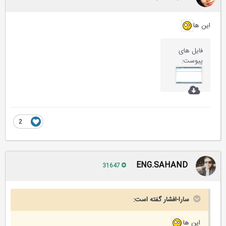
این ها
2
ENG.SAHAND
31647
سارا-افشار گفته است:
این ها