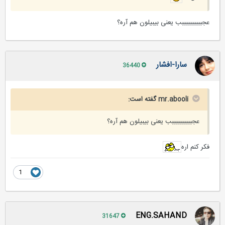
عجببببببببببب یعنی بیبیلون هم آره؟
سارا-افشار
36440
mr.abooli گفته است:
عجببببببببببب یعنی بیبیلون هم آره؟
فکر کنم اره
1
ENG.SAHAND
31647