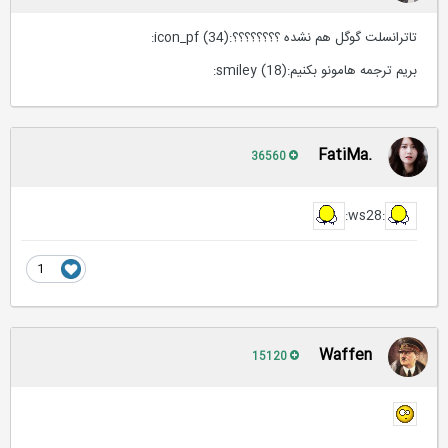
تاترانسلت گوگل هم نشده ؟؟؟؟؟؟؟؟:icon_pf (34):
بریم ترجمه هامونو بکنیم:smiley (18):
.FatiMa
36560
:ws28:
1
Waffen
15120