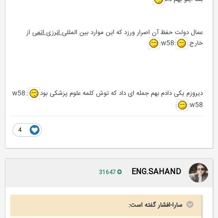
عمال دولت حفظ آن اصرار ورزد كه اين موارد بين المللی
انرزی اتمی
از
خارج.
:w58:
دیروزم یکی دادم بهم جمله ای داد که توش کلمه علوم پزشکی بود
:w58:
:w58:
4
ENG.SAHAND
31647
سارا-افشار گفته است: