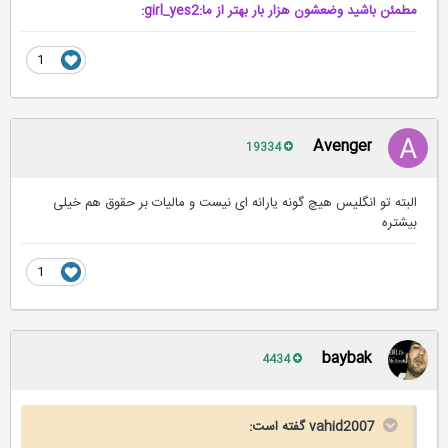
مطمئن باشيد وضعشون هزار بار بهتر از ما:girl_yes2:
1
Avenger
19334
البته تو انگلیس هیچ گونه یارانه ای نیست و مالیات بر حقوق هم خیلی
بیشتره
1
baybak
4434
vahid2007 گفته است: