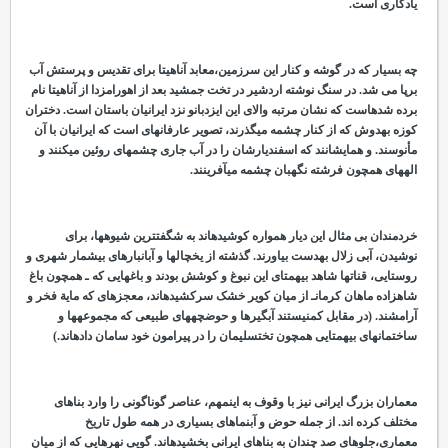
یادگاری است.
چه بسیار که در گوشه و کنار این سرزمین،معابد آناهیتا برای تقدیس و پرستش آب
برپا می
شد. در سنگ نوشته اردشیر در تخت
جمشید بعد از اهورامزدا از آناهیتا نام
برده شدهاست که نشان مرتبه والای این ایزدبانو نزد ایرانیان باستان است. دختران
کوزه به
دوش که از کنار چشمه می
گذرند، تصویر عارفانه
ای است که ایرانیان با آن
مأنوسند. و همایشانند که اسفندیارشان را در آب جاری چشمه
ای روئین می
کنند و
الهه
ای همچون فرشته نگهبان چشمه می
آفرینند.
خردمندان بی
مثال این دیار همواره کوشیده
اند به شگفت
ترین شیوه
ها، برای
نوشیدن، آبی زلال به
دست بیاورند. گذشته از یخچال
ها و آب
انبارهای بی
شمار شهری و
روستایی، قنات
ها شاهد بی
همتای این نبوغ و کوشش بودند و باغ
هایی که ـ همچون باغ
شاهزاده ماهان کرمانـ از میان کویر خشک سرکشیده
اند، معجزه
ای که مایة فخر و
آرامشند. (در مقابل کمنیستند آبگیرها و حوضچه
های طبیعی که مجموعه
ها و
ساختمان
های بی
همتایی همچون تخت
سلیمان را در پیرامون خود سامان داده
اند.)
معماران بزرگ ایرانی نیز با وقوف به اینمهم، عناصر گوناگونی را وارد بناهای
مختلف کرده
اند. از جمله حوض و آب
نماهای بسیاری در همه طول تاریخ
معماری،جلوه
ای صد چندان به بناهای ایرانی بخشیده
اند. گویی نهرهایی که از میان