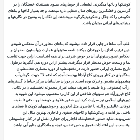
کوشک
ها و باغ
ها می
گذرند، انشعابی از جویبارهای مینوی هستندکه خستگان را در
گرمترین و خشکترین روزهای سال صفایی تازه می
دهند. و چه بسیار کاخ
ها و بناهای
حکومتی را که جلال و شکوهیدیگرگونه می
بخشند. این نگاه را به وضوح در نگاره
ها و
مینیاتورهای ایرانی می
توان یافت.
اغلب آب
نماها در جایی قرار داده می
شوند که بناهای مجاور در آن منعکس شوندو
بدین ترتیب اندازه را دوچندان می
کنند. قصه ستون
های عمارت چهلستون اصفهان و
انعکاس تصویرستون
های آن در حوض شرقی برای همه آشناست. ازاین جهت تناسب
نما و وسعت حوض مدنظر قرار می
گرفت. پیشتر از این دوره هم، آبگیرها درطول
تاریخ معماری ایرانی حضور دارند. در تخت
جمشید از دوره معماری هخامنشیان
سنگابه
ای در کنار ورودی کاخ آپادانا به
دست آمده که احتمالا" جهت نگهداریآب
چشمه
های مقدس و تبرک بوده است. در دوران ساسانیان مرکز حیاط با گستره
ای
از آب (مصنوعی و یا طبیعی) تعریف می
شد غیر از مجموعه تخت
سلیمان در تکاب،
کاخ فیروزآباد هم نمونه
ای شاخص از این کاربرد محسوب می
شود. این شیوه به
دوره
های اسلامی نیز سرایت کرد. این حضور علاوهبر حوضخانه
ها، حتی تا طبقه
فوقانی عالی
قاپو و البته با عناصری مثل آب
خوری
ها و حوضچه
های کوچک تا فضاهای
داخلی نیز ادامه دارد.کوشک
ها و کاخ
های صفوی و قاجاری بهترین مثال این
تسریبودند. شاید دستور فتحعلی
شاه قاجار برای حجاری نقش او در کنار چشمهعلی
بی
تناسب با این اعتقادات عمیق و حس تقدس، توجه و ماندگاری منابع آبی نباشد.