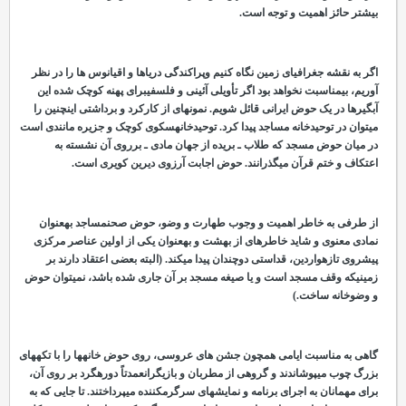
بیشتر حائز اهمیت و توجه است.
اگر به نقشه جغرافیای زمین نگاه کنیم وپراکندگی دریاها و اقیانوس
ها را در نظر
آوریم، بی
مناسبت نخواهد بود اگر تأویلی آئینی و فلسفیبرای پهنه کوچک شده این
آبگیرها در یک حوض
ایرانی قائل شویم. نمونه
ای از کارکرد و برداشتی اینچنین را
می
توان در توحیدخانه مساجد پیدا کرد. توحیدخانهسکوی کوچک و جزیره مانندی است
در میان حوض مسجد که طلاب ـ بریده از جهان مادی ـ برروی آن نشسته به
اعتکاف و ختم قرآن می
گذرانند. حوض اجابت آرزوی دیرین کویری است.
از طرفی به
خاطر اهمیت و وجوب طهارت و وضو، حوض صحنمساجد به
عنوان
نمادی معنوی و شاید خاطره
ای از بهشت و به
عنوان یکی از اولین عناصر مرکزی
پیش
روی تازه
واردین، قداستی دوچندان پیدا می
کند. (البته بعضی اعتقاد دارند بر
زمینیکه وقف مسجد است و یا صیغه مسجد بر آن جاری شده باشد، نمی
توان حوض
و وضوخانه ساخت.)
گاهی به مناسبت ایامی همچون جشن
های عروسی، روی حوض خانه
ها را با تکه
های
بزرگ چوب می
پوشاندند و گروهی از مطربان و بازیگرانعمدتاً دوره
گرد بر روی آن،
برای مهمانان به اجرای برنامه و نمایش
های سرگرم
کننده می
پرداختند. تا جایی که به