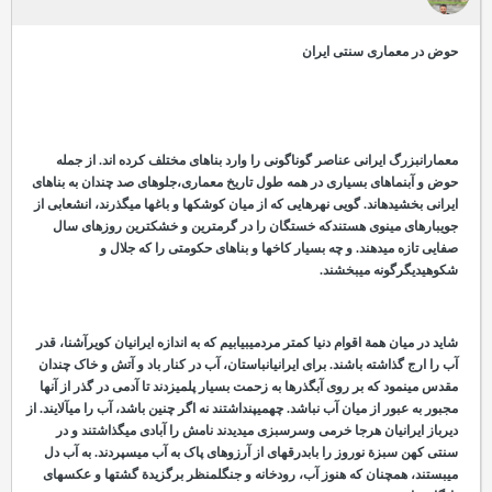
حوض در معماری سنتی ایران
معمارانبزرگ ایرانی عناصر گوناگونی را وارد بناهای مختلف کرده
اند. از جمله
حوض و آب
نماهای بسیاری در همه طول تاریخ معماری،جلوه
ای صد چندان به بناهای
ایرانی بخشیده
اند. گویی نهرهایی که از میان کوشک
ها و باغ
ها می
گذرند، انشعابی از
جویبارهای مینوی هستندکه خستگان را در گرمترین و خشکترین روزهای سال
صفایی تازه می
دهند. و چه بسیار کاخ
ها و بناهای حکومتی را که جلال و
شکوهیدیگرگونه می
بخشند.
شاید در میان همة اقوام دنیا کمتر مردمیبیابیم که به
اندازه ایرانیان کویرآشنا، قدر
آب را ارج گذاشته باشند. برای ایرانیانباستان، آب در کنار باد و آتش و خاک چندان
مقدس می
نمود که بر روی آبگذرها به زحمت بسیار پلمی
زدند تا آدمی در گذر از آن
ها
مجبور به عبور از میان آب نباشد. چهمی
پنداشتند نه اگر چنین باشد، آب را می
آلایند. از
دیرباز ایرانیان هرجا خرمی وسرسبزی می
دیدند نامش را آبادی می
گذاشتند و در
سنتی کهن سبزة نوروز را بابدرقه
ای از آرزوهای پاک به آب می
سپردند. به آب دل
می
بستند، همچنان که هنوز آب، رودخانه و جنگلمنظر برگزیدة گشت
ها و عکس
های