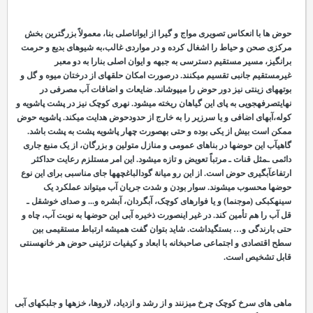
حوض
ها با انعکاس تصویری مواج و گیرا از ایواناصلی بنا، معمولاً بزرگترین بخش
مرکزی صحن و حیاط را اشغال کرده و در مواردی غالب،به شیوه
ای بدیع و حرمت
برانگیز، مسیر مستقیم دسترسی به جبهه و ایوان اصلی بنارا به دو معبر
غیرمستقیم جانبی تقسیم می
کنند. درصورت امکان حلقه
ای از درختان میوه و گل و
بوته
های زینتی نیز دور حوض را می
پوشاند. ضایعات و اضافات آب مصرفی در
نهایتصرفه
جویی به پای این گیاهان ریخته می
شود. نهری کوچک نیز در پشت پاشویه و
کوله،آب
های اضافی و یا سرزیر را به خارج از حدودحوض هدایت می
کند. پاشویه حوض
ممکن است بیش از یکی بوده و حتی به
صورت چهار پاشویه پشت به پشت باشد.
گاهیآب این حوض
ها در بناهای عمومی و منازل متولین و بزرگان، از یک منبع جاری
دائمی ـمثل قنات ـ مرتباً تعویض و تازه می
شود. این امر مستلزم رعایت حداکثر
ارتفاعآبگیری حوض است. از این رو میانة گودال
باغچه
ها جای مناسبی برای این نوع
حوض
ها محسوب می
شوند. سوار بودن و شدت جریان آب می
تواند عملکرد یک
سینه
کبکی (موج
نما) و یا فواره
ای کوچک، آبگردان، آبشره و... و صدای خوشقل ـ
قل آب را هم تأمین کند. در غیر اینصورت ذخیره آبی این حوض
ها به نوبت آب، چاه و
حتی بارندگی و… بستگیداشت. شاید بتوان گفت همیشه ارتباط مستقیمی بین
سطح اقتصادی و اجتماعی صاحب
خانه با ابعاد و کیفیات تزئینی حوض هر خانهسنتی
قابل تشخیص است.
ماهی
های سرخ کوچک چرخ می
زنند و از رشد و ازدیاد، لاروها، خزه
ها و جلبک
های آبی