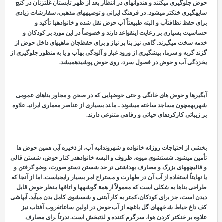
حوض جلوگیری می
کنند و هندوانه
ای در انتظار بعد از ظهر تابستان غلت
زنان در کنج
سایه
گیری خنک
تر می
شود. در فرهنگ ایرانی و توصیه
های مذهبی، سفارشات زیادی
برای حفظ نظافتآب و البته طبیعتاً آب حوض نقل شده و خانواده
ها تأکید و
حساسیت بسیاری بر رعایت اینقواعد دارند و خصوصاً در این مورد بر کودکان و
خدمه سخت می
گیرند. گاهی نیز بنا بر نیاز و برای حفظجان ماهی
های داخل حوض از
گزند گربه و سرما، پیشگیری از ورود غبار و آلودگی بهآب و یا به منظور جلوگیری از
یخ
زدگی آب و حوض در فصول سرد، روی حوض پوشیدهمی
شد.
آبگیرها و حوض
های خانگی و حتی حوض
هایی که در صحن و مجاور بناهای عمومی
شهریهمچون مساجد ساخته می
شوند ـ مانند بسیاری از عناصر معماری ایرانیـ علاوه
بر زیبائی کارکردهای حیاتی و رفاهی متنوعی دارند.
بخشی از احتیاجات روزانه خانواده و شهروندانبه آب، از ذخیره آبی همین حوض
ها
تأمین می
شود. شستشوی میوه، ظروف و البسه خانوادهدر کنار حوض، شستن قالی
و قالیچه
های بزرگ و مصارف بهداشتی در حد شستن دستو صورت، وضو گرفتن و
یا نهایتاً استفاده از آب آن در طهارت و مستراح امر بسیار رایجیاست. اما از آنجا که
طراحی بناها به شکلی است که معمولاً از همة گوشه
ها و اتاق
ها منظر حوض قابل
دیدن است، جز برای کودکان،کمتر به کار آب
تنی و شسشوی کامل بدن می
آید. آب
پاشی
کف داغ حیاط شاخه
های گل باغچه از آب حوض در اولین ساعاتغروب آفتاب نیز
علاوه بر خنک
تر کردن هوا، سرگرم کننده و لذت
بخش است. ندرتاً برای مصارف