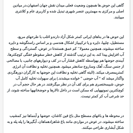
گاهی این حوض
ها همچون وضعیت فعلی میدان نقش جهان اصفهان،در میادین
اصلی و مرکزی به مهمترین عنصر شهری تبدیل شده و کاربری عام و کلان
تری
می
یابند.
این حوض
ها در بناهای ایرانی کمتر شکل آزاد دارندو اغلب با طرح
های مربع،
مستطیل، چلیپا، دایره و یا ترکیبیاز اشکال هندسی و بر اساس راست
گوشه و دایره
ساخته می
شوند. همچنین معمولا" کم عمق هستندتا در عوض، گستردگی و سطح
آب افزایش پیدا کند. به این ترتیب گذشته از کاهش خطر سقوطو خفگی کوچکترها،
آب
بندی حوض
ها هم به
واسطه کاهش فشار آب در کف و دیواره
های جانبی، با مصالحی
از جنس سنگ، آهک وساروج ساده
تر می
شود. همچنین تخلیه و نظافت آن انرژی
کمتریمصرف می
کند. (البته گاهی تخلیه و نظافت این حوض
ها به کارگران دوره
گردی
واگذار می
شد که “ آب حوضی ” خوانده می
شدند.) برای سهولت تخلیه کامل آب
حوض، شیبمختصری هم برای کف آن در نظر می
گرفتند. در هر حال حجم آب در
کوچکترین نمونه
هایی که ممکن است در داخل تالارها و حوضخانه
ها ساخته شوند، از
حد شرعی آب کر کمتر نیست.
در محوطه
ها و باغ
های مسطح مثل باغ فین کاشان، حوض
ها و آب
نماها نیز کم
شیب
ساخته می
شوند. در عوض در مواردی مانند باغ شاهزادهماهان، آبگیرها را پله پله و به
شکل آبشاری طراحی می
کنند.