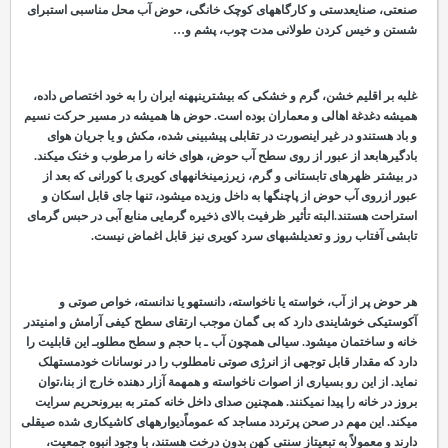
صنعتی، صنایعدستی و کارگاه
های کوچک خانگی، حوض آب محل مناسبی استبرای
شستن و خیس کردن طولانی مدت چوب، پشم و…
غلبه بر اقلیم خشن، گرم و خشکی که بیشترینپهنه ایران را به خود اختصاص داده،
همیشه دغدغة اهالی و معماران بوده است. حوض
ها همیشه در مسیر حرکت نسیم
و باد هستندو در غیر اینصورت در تقابلی پیش
بینی شده، مکش و یا جریان هوای
بادگیرهابعد از عبور از روی سطح آب حوض، هوای خانه را مرطوب و خنک می
کند.
در بیشتر ظهرهای تابستانی و گرم، زیرزمینخانه
های کویری با کورانی که بعد از
عبور ازروی آب حوض از پاچنگ
ها به داخل وزیده می
شود، تنها جای قابل اسکان و
استراحت هستند.البته تأثیر ظرفیت بالای ذخیره گرمایی منابع آبی در حبس گرمای
تابشی آفتاب روز و تعدیلشب
های سرد کویری نیز قابل اغماض نیست.
هر حوض پر از آب، خواسته یا ناخواسته، دانستهو یا ندانسته، خواص صوتی و
آکوستیکی خوشایندی دارد که بی
گمان موجب ارتقای سطح کیفی آرامش و امنیتدر
خانه و ساختمان می
شود. سیالی همچون آب ـ با حجم و سطح مطلوبـ این قابلیت را
دارد که مقدار قابل توجهی از انرژی صوتی نامطلوب را در نوسانات خودمستهلک
نماید. از این رو بسیاری از اصوات ناخواسته و همهمة آزار دهنده خارج از بنا،توان
بروز در خانه را پیدا نمی
کنند. همچنین صدای داخل خانه کمتر به بیرونحریم سرایت
می
کند. این مهم در صحن پرتردد مساجد که عموماًدیواره
های کاشی
کاری شده صیقلی
دارند و معمولاً به تبعیتاز سنتی کهن بدون درخت هستند، با وجود انبوه جمعیت،