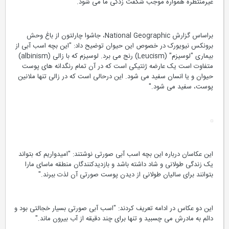
غیرمنتظره همواره موجب شگفت زدگی ما می شود."
براساس گزارش National Geographic، جاشوا چارلتون از باغ وحش
برونکس نیویورک در خصوص این حیوان توضیح داد: "این بچه اسب آبی از
بیماری "لوسیزم" (Leucism) رنج می برد. لوسیزم که با زالی (albinism)
متفاوت است یک عارضه ژنتیکی است که در آن تمام رنگدانه های پوست
حیوان و یا انسان سفید می شود. این درحالی است که در زالی تنها ملانین
پوست، سفید می شود."
این عکاسان درباره این بچه اسب آبی صورتی نوشتند: "امیدواریم که بتواند
یک زندگی طولانی و شاد داشته باشد و بازدیدکنندگان منطقه ماسای مارا
بتوانند برای سالیان طولانی از دیدن پوست صورتی آن لذت ببرند."
این دو عکاس در ادامه تعریف کردند: "اسب آبی صورتی بسیار خجالتی بود و
دائم به مادرش می چسبید و تنها برای چند دقیقه از آب بیرون ماند."