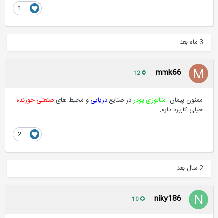
1
3 ماه بعد...
mmk66
12
ممنون پیمان.
متالوژی پودر
در صنایع
دریایی
و محیط های
صنعتی خورنده
خیلی کاربرد داره.
2
2 سال بعد...
niky186
10