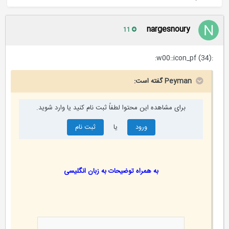
nargesnoury
11
:w00::icon_pf (34):
Peyman گفته است:
برای مشاهده این محتوا لطفاً ثبت نام کنید یا وارد شوید.
ورود
یا
ثبت نام
به همراه توضیحات به زبان انگلیسی