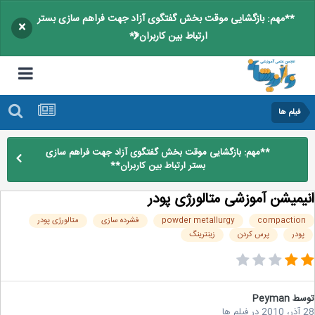
**مهم: بازگشایی موقت بخش گفتگوی آزاد جهت فراهم سازی بستر
×
ارتباط بین کاربران**
فیلم ها
**مهم: بازگشایی موقت بخش گفتگوی آزاد جهت فراهم سازی
بستر ارتباط بین کاربران**
یمیشن آموزشی متالورژی پودر
compactio
powder metallurgy
فشرده سازی
متالورژی پودر
پودر
پرس کردن
زینترینگ
سط
Peyman
2
در
فیلم ها