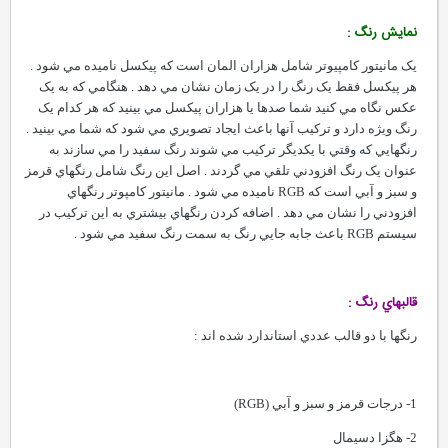
نمايش رنگ :
يک مانيتور کامپيوتر شامل هزاران المان است که پيکسل ناميده مي شود .
هر پيکسل فقط يک رنگ را در يک زمان نشان مي دهد . هنگامي که به يک
عکس نگاه مي کنيد شما صدها يا هزاران پيکسل مي بينيد که هر کدام يک
رنگ ويژه دارد و ترکيب آنها باعث ايجاد تصويري مي شود که شما مي بينيد .
رنگهايي که وقتي با يکديگر ترکيب مي شوند رنگ سفيد را مي سازند به
عنوان يک رنگ افزودني تلقي مي گردند . اصل اين رنگ شامل رنگهاي قرمز
و سبز و آبي است که RGB ناميده مي شود . مانيتور کامپوتر رنگهاي
افزودني را نشان مي دهد . اضافه کردن رنگهاي بيشتري به اين ترکيب در
سيستم RGB باعث جابه جايي رنگ به سمت رنگ سفيد مي شود .
قالبهاي رنگ :
رنگها با دو قالب عددي استاندارد شده اند :
1- درجات قرمز و سبز و آبي (RGB)
2- هگزا دسيمال