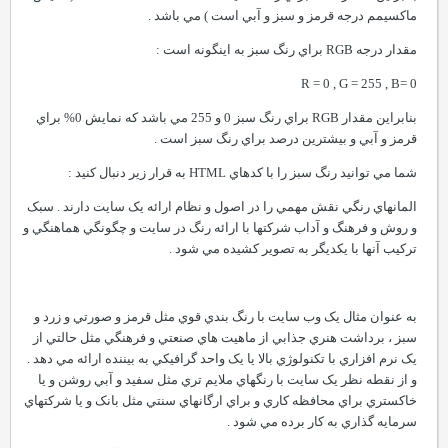
ماکسيمم درجه قرمز و سبز و آبي است ) مي باشد .
مقدار درجه RGB براي رنگ سبز به اينگونه است :
R = 0 , G = 255 , B= 0
بنابراين مقدار RGB براي رنگ سبز 0 و 255 مي باشد که نمايش 0% براي
قرمز و آبي و بيشترين درصد براي رنگ سبز است .
شما مي توانيد رنگ سبز را با کدهاي HTML به قرار زير دنبال کنيد :
المانهاي رنگي نقش مهمي را در اصول و نظام ارائه يک سايت دارند . سبک
و روش و فرهنگ و آداب شرکتها با ارائه رنگ در سايت و چگونگي هماهنگي و
ترکيب آنها با يکديگر به تصوير کشيده مي شود .
به عنوان مثال يک وب سايت با رنگ بندي قوي مثل قرمز و صورتي و زرد و
سبز ، برداشت هنري جذابي از ماهيت هاي صنعتي و فرهنگي مثل حالتي از
يک نرم افزاري با تکنولوژي بالا يا يک واحد گرافيکي به بيننده ارائه مي دهد .
و از نقطه نظر يک سايت با رنگهاي ملايم تري مثل سفيد و آبي روشن و يا
خاکستري براي محافظه کاري و براي ارگانهاي سنتي مثل بانک و يا شرکتهاي
سرمايه گذاري به کار برده مي شود .