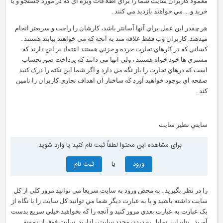
معمولا کاربران سايت شما را براي اطلاعات ويژه اي که در مورد جستجو و يا
خريد و ... مي خواهند بازديد مي کنند .
هر چقدر اين عمل براي آنها آسانتر باشد، کارشان را راحت و سريعتر انجام
ميدهند. کاربران وب فقط علاقه مند به آنچه که مي خواهند بيابند هستند .
کساني که در کارهاي تجارت خرده و جزئي هستند اعتقاد بر اين دارند که
مشتري ها خود خواه هستند ، ولي آنها مي دانند که پرداخت صورتحساب
است که درهاي تجارت را باز نگه مي دارد و اگر شما اين نکته را درک کنيد
صفحه اي بوجود خواهيد آورد که ساختار آن اهداف تجاري کاربران را تامين
کند .
سايتي نظير سايت
برای مشاهده این محتوا لطفاً ثبت نام کنید یا وارد شوید.
ورود
یا
ثبت نام
را در نظر بگيريد . به محض ورود به سايت سريعا مي توانيد مرور کلي از کل
سايت داشته باشيد و يا به عبارت ديگر شما مي توانيد کل سايت را با نگاه از
يک عبارت به عبارت بعدي مرور کنيد و آنچه را که بخواهيد خيلي سريع بدست
آوريد . بنابراين تمايل به ديدن مجدد سايت راداريد .سايت فوق از نمونه