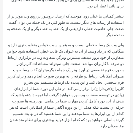
براي تائيد اعتبار آن بود.
بيشتر کمپاني ها خيلي زود آموختند که ارسال بروشور بر روي وب موثر تر از
استفاده از رسانه هاي ديگر نيست. به طور کلي در يک جمله مي توان گفت
صفت چاپ خاصيت خطي دارديعني از يک خط به خط ديگر و از يک صفحه به
صفحه ديگر. .....
ولي وب يک رسانه خطي نيست و به همين سبب خواص متفاوت تري دارد و
هنگامي که در داد وستد از آن به عنوان يک قالب خطي استفاده شود خواص
متفاوتي از خود بروز ميدهد. بيشترين ويژگي متفاوت وب در برقراري ارتباط
دو طرفه با کاربران ميباشد. صنعت چاپ نميتواند مشاهدات کاربران را
بصورت فرم تخصصي در آورد. ودر يک جمله ديگرميتوان گفت رسانه وب
ميتواند امکانات ارتباط دو طرفه را به بهترين صورت انجام دهد و براي کاربر
فرم شخصي ايجاد کند. و اين پديده يک ارتباط مستقيم بين تجار و
کاربران(خريداران) را برقرار مي کند .در طي اين دوره شما از ابزارهاي
زيادي در توسعه صفحات وب بهره خواهيد گرفت اما توجه داشته باشيد که
هدف از اين دوره کامل کردن مهارت شما در تمامي اين زمينه ها بصورت
حرفه اي نيست بلکه هدف از اين دوره آگاهي شما از امکاناتي است که هر
کدام از اين ابزارها به شما ميدهند و اين شما هستيد که در نهايت تصميم
گيرنده اصلي خواهيد بود که کدام ابزار فوايد بيشتري براي نظام مند شدن
مقاصدتان دارد.