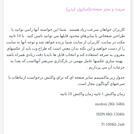
سرعت و سايز صفحات(اسکرول کردن)
کاربران خواهان سرعت زياد هستند . شما اين خواسته آنها رامي توانيد با
طراحي صفحاتي با سايزهاي محدود فايلها مي توانيد تامين کنيد . با 10 ثانيه
مکث در سايت، کاربران از سايت شما بريده خواهد شد و توجه آنها به سايت
را از دست خواهيد و اين نکته بدان معني است که طراح وب بايد از عکسهاي
مقرون به صرفه استفاده کند و انتخاب فايل ها بايدبا دقت زيادي همراه باشد
. بهينه سازي عکسها عامل مهمي در بارگذاري سريعتر آنهااست که بعدا به
جزئيات آن مي پردازيم .
جدول زير ماکسيمم سايز صفحه اي که براي واکنش درخواست ارتباطات با
سرعتهاي گوناگون مجاز است .
زمان واکنش 1 ثانیه زمان واکنش 10 ثانیه
modem 2Kb 34Kb
ISDN 8Kb 150Kb
Tl 100Kb 2mb