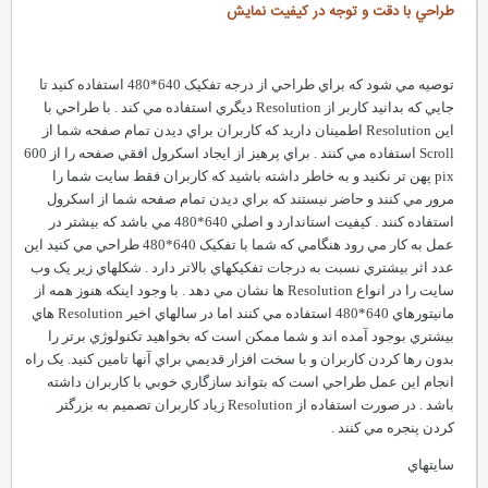
طراحي با دقت و توجه در کيفيت نمايش
توصيه مي شود که براي طراحي از درجه تفکيک 640*480 استفاده کنيد تا
جايي که بدانيد کاربر از Resolution ديگري استفاده مي کند . با طراحي با
اين Resolution اطمينان داريد که کاربران براي ديدن تمام صفحه شما از
Scroll استفاده مي کنند . براي پرهيز از ايجاد اسکرول افقي صفحه را از 600
pix پهن تر نکنيد و به خاطر داشته باشيد که کاربران فقط سايت شما را
مرور مي کنند و حاضر نيستند که براي ديدن تمام صفحه شما از اسکرول
استفاده کنند . کيفيت استاندارد و اصلي 640*480 مي باشد که بيشتر در
عمل به کار مي رود هنگامي که شما با تفکيک 640*480 طراحي مي کنيد اين
عدد اثر بيشتري نسبت به درجات تفکيکهاي بالاتر دارد . شکلهاي زير يک وب
سايت را در انواع Resolution ها نشان مي دهد . با وجود اينکه هنوز همه از
مانيتورهاي 640*480 استفاده مي کنند اما در سالهاي اخير Resolution هاي
بيشتري بوجود آمده اند و شما ممکن است که بخواهيد تکنولوژي برتر را
بدون رها کردن کاربران و با سخت افزار قديمي براي آنها تامين کنيد. يک راه
انجام اين عمل طراحي است که بتواند سازگاري خوبي با کاربران داشته
باشد . در صورت استفاده از Resolution زياد کاربران تصميم به بزرگتر
کردن پنجره مي کنند .
سايتهاي