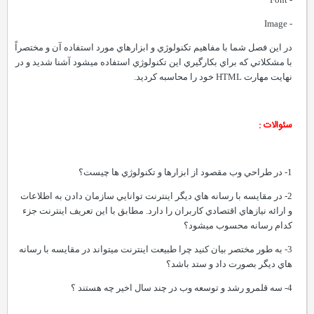
- Image
در اين فصل شما با مفاهيم تکنولوژي و ابزارهاي مورد استفاده آن و مختصراً
با مشکلاتي که براي بکارگيري اين تکنولوژي استفاده ميشود آشنا شديد و در
نهايت مهارت HTML خود را محاسبه کرديد.
سئوالات :
1- در طراحي وب مقصود از ابزارها و تکنولوژي ها چيست؟
2- در مقايسه با رسانه هاي ديگر اينترنت توانايي سازمان دادن به اطلاعات
و ارائه نيازهاي اقتصادي کاربران را دارد. مطابق با اين تعريف اينترنت جزء
کدام رسانه محسوب ميشود؟
3- به طور مختصر بيان کنيد چرا طبيعت اينترنت ميتواند در مقايسه با رسانه
هاي ديگر بصورت داد و ستد باشد؟
4- سه قلمرو رشد و توسعه وب در چند سال اخير چه هستند ؟