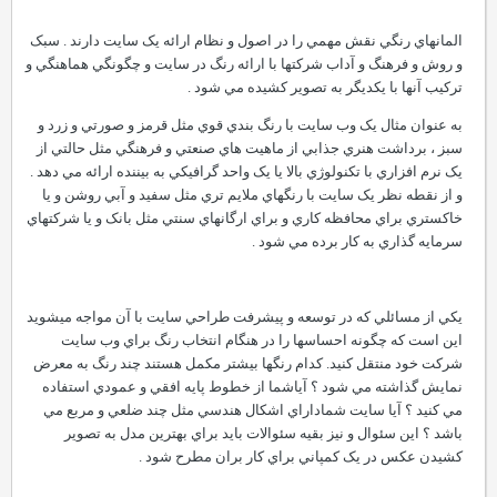
المانهاي رنگي نقش مهمي را در اصول و نظام ارائه يک سايت دارند . سبک
و روش و فرهنگ و آداب شرکتها با ارائه رنگ در سايت و چگونگي هماهنگي و
ترکيب آنها با يکديگر به تصوير کشيده مي شود .
به عنوان مثال يک وب سايت با رنگ بندي قوي مثل قرمز و صورتي و زرد و
سبز ، برداشت هنري جذابي از ماهيت هاي صنعتي و فرهنگي مثل حالتي از
يک نرم افزاري با تکنولوژي بالا يا يک واحد گرافيکي به بيننده ارائه مي دهد .
و از نقطه نظر يک سايت با رنگهاي ملايم تري مثل سفيد و آبي روشن و يا
خاکستري براي محافظه کاري و براي ارگانهاي سنتي مثل بانک و يا شرکتهاي
سرمايه گذاري به کار برده مي شود .
يکي از مسائلي که در توسعه و پيشرفت طراحي سايت با آن مواجه ميشويد
اين است که چگونه احساسها را در هنگام انتخاب رنگ براي وب سايت
شرکت خود منتقل کنيد. کدام رنگها بيشتر مکمل هستند چند رنگ به معرض
نمايش گذاشته مي شود ؟ آياشما از خطوط پايه افقي و عمودي استفاده
مي کنيد ؟ آيا سايت شماداراي اشکال هندسي مثل چند ضلعي و مربع مي
باشد ؟ اين سئوال و نيز بقيه سئوالات بايد براي بهترين مدل به تصوير
کشيدن عکس در يک کمپاني براي کار بران مطرح شود .