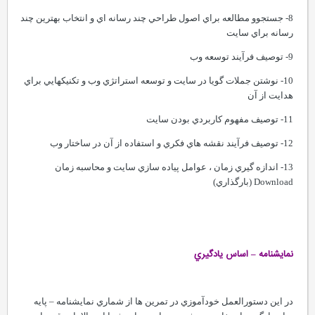
8- جستجوو مطالعه براي اصول طراحي چند رسانه اي و انتخاب بهترين چند
رسانه براي سايت
9- توصيف فرآيند توسعه وب
10- نوشتن جملات گويا در سايت و توسعه استراتژي وب و تکنيکهايي براي
هدايت از آن
11- توصيف مفهوم کاربردي بودن سايت
12- توصيف فرآيند نقشه هاي فکري و استفاده از آن در ساختار وب
13- اندازه گيري زمان ، عوامل پياده سازي سايت و محاسبه زمان
Download (بارگذاري)
نمايشنامه – اساس يادگيري
در اين دستورالعمل خودآموزي در تمرين ها از شماري نمايشنامه – پايه