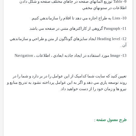
9- Table توزيع المانهاي صفحه در جاهاي مختلف صفحه و شکل دادن
اطلاعات در ستونهاي مخفي
10- Lists به طراح اجازه مي دهد تا اقلام را سازماندهي کنيم.
11- Paragraph گروهي از کاراکترهاي متني در صفحه مي باشد.
12- Heading level ايجاد سايزهاي گوناگون از متن و طراحي و سازماندهي
آن .
13- Image مورد استفاده در ايجاد جاذبه ابعادي ، اطلاعات ، Navigation
تعيين کنيد که سايت شما کداميک از اين عوامل را در بر دارد و شما را در
روند توسعه ياري مي دهد و اگر به اين عوامل پرداخته نشود به تدريج منابع و
نيرو ها و زمان خود را از دست خواهيد داد.
طرح معمول صفحه :