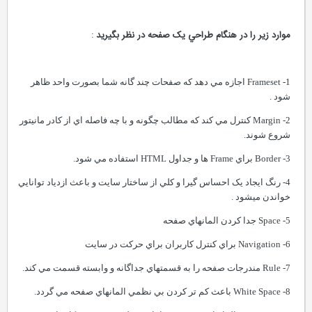
موارد زير را در هنگام طراحي يک صفحه در نظر بگيريد
:
1- Frameset اجازه مي دهد که صفحات چند گانه شما بصورت واحد ظاهر
شود .
2- Margin کنترل مي کند که مطالب چگونه و با چه فاصله اي از کادر مانيتور
شروع شوند.
3- Border براي Frame ها و جداول HTML استفاده مي شود.
4- رنگ ايجاد يک احساس گيرا و کلي از ساختار سايت و باعث ازدياد توانايي
خواندن ميشود .
5- Space جدا کردن المانهاي صفحه
6- Navigation براي کنترل کاربران براي حرکت در سايت
7- Rule مندرجات صفحه را به قسمتهاي جداگانه و وابسته قسمت مي کند.
8- White Space باعث کم تر کردن بي نظمي المانهاي صفحه مي گردد.