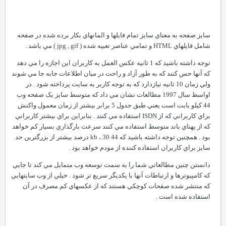
سايز صفحه به معناي سايز تمام فايلها و المانهاي بکار برده شده در صفحه
شامل فايلهاي HTML و تمامي عناصر تعبيه شده ( jpg , gif ) مي باشد .
توجه داشته باشيد که 1 ثانيه عکس العمل به کاربران اين اجازه را مي دهد
که آنها حس کنند که به طور آزاد و راحت در ميان اطلاعات جابه جا مي شوند
ولي زمان 10 ثانيه نيازدارد که به توجه کاربر به سايت پرداخته شود . در
اواسط سال 1997 مطالعات نشان مي داد که متوسط سايز يک صفحه وب
44 کيلو بايت است يعني طبق جدول 5 برابر بيشتر از زمان معمول واکنش
براي کاربراني که از ISDN استفاده مي کنند . بنابراين براي بيشتر کاربراني
که از پهناي باند متوسط استفاده مي کنند سرعت بارگذاري بسيار کم خواهد
بود . همچنين توجه داشته باشيد که 44 kb ، 30 درصد بيشتر از بزرگترين حد
سايز براي کاربران استفاده کننده از مودم خواهد بود .
دانستن چنين مطالعاتي شما را به سمت توسعه وب متمايل مي کند تا جايي
که کامپيوترها و ارتباطات آنها با يکديگر سريع تر شود . خيلي از وب سايتهايي
که منتشر شده صفحات کوچکي هستند که از عکسهاي کم مصرف در آن
استفاده شده است .