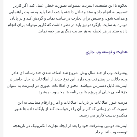
بعلاوه با اين طبيعت، اينترنت نميتواند بصورت خطي عمل کند. اگر کاربر
تصميم به انجام داد و ستد و تبادل داشته باشد، ابتدا بايد به سايت راهنمايي
و هدايت شود، و سپس براي تجارت در سايت بماند و گردش کند و در پايان
دوباره به سايت بازگرددو نيز بايد در نظر داشت که کاربر ميتواند براي انجام
داد و ستد در هر لحظه به هر سايت ديگري مراجعه نمايد.
هدايت و توسعه وب جاري
پيشرفت وب از چند سال پيش شروع شد اضافه شدن چند رسانه اي هادر
وب، دلالت بر پيشرفت وب دارد. اين نوع جديد از اطلاعات در حال حاضر در
اينترنت قابل دسترس ميباشد. محتواي اطلاعات عبوري در اينترنت به عنوان
جزء اصلي خيلي از پروژه ها و برنامه ها محسوب ميشود.
مزيت عبور اطلاعات در بازتاب اطلاعات و آمار و ارقام ميباشد. به اين
صورت که در زماني که کاربر آن را درخواست کند از پايگاه داده ها عبور
ميکندو بدست کاربر مي رسند.
اينترنت دومين پيشرفت خود را بعد از ايجاد تجارت الکترونيک در تاريخچه
توسعه وب انجام داد.