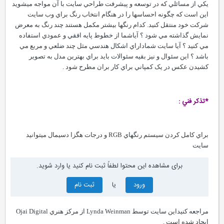
يکي از مسائلي که در توسعه و پيشرفت طراحي سايت با آن مواجه ميشويد
اين است که چگونه احساسها را در هنگام انتخاب رنگ براي وب سايت
شرکت خود منتقل کنيد. کدام رنگها بيشتر مکمل هستند چند رنگ به معرض
نمايش گذاشته مي شود ؟ آياشما از خطوط پايه افقي و عمودي استفاده
مي کنيد ؟ آيا سايت شماداراي اشکال هندسي مثل چند ضلعي و مربع مي
باشد ؟ اين سئوال و نيز بقيه سئوالات بايد براي بهترين مدل به تصوير
کشيدن عکس در يک کمپاني براي کار بران مطرح شود .
*تذکر فني :
براي کامل کردن سيستم رنگهاي RGB و درجات هگزا دسيمال ميتوانيد
سايت
برای مشاهده این محتوا لطفاً ثبت نام کنید یا وارد شوید.
ورود
یا
ثبت نام
مراجعه کنيداين سايت توسط Lynda Weinman از مرکز هنري Ojai Digital
ايجاد شده است .