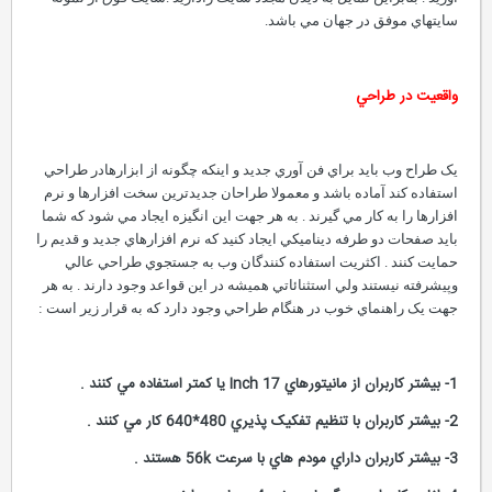
سايتهاي موفق در جهان مي باشد.
واقعيت در طراحي
يک طراح وب بايد براي فن آوري جديد و اينکه چگونه از ابزارهادر طراحي
استفاده کند آماده باشد و معمولا طراحان جديدترين سخت افزارها و نرم
افزارها را به کار مي گيرند . به هر جهت اين انگيزه ايجاد مي شود که شما
بايد صفحات دو طرفه ديناميکي ايجاد کنيد که نرم افزارهاي جديد و قديم را
حمايت کنند . اکثريت استفاده کنندگان وب به جستجوي طراحي عالي
وپيشرفته نيستند ولي استثنائاتي هميشه در اين قواعد وجود دارند . به هر
جهت يک راهنماي خوب در هنگام طراحي وجود دارد که به قرار زير است :
1- بيشتر کاربران از مانيتورهاي 17 Inch يا کمتر استفاده مي کنند .
2- بيشتر کاربران با تنظيم تفکيک پذيري 480*640 کار مي کنند .
3- بيشتر کاربران داراي مودم هاي با سرعت 56k هستند .