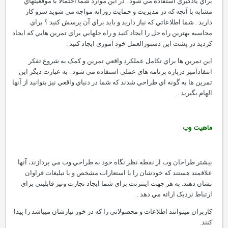
براي يادگيري استفاده مي شود . در اين موارد شما احتمالا با موقعيتهاي
مشابه با آنچه که در مديريت و حمايت روزانه مواجه مي شويد سرو کار
داريد . شما اطلاعاتي که نياز داريد و بايد براي آن پرسش کنيد ؟ براي
محاسبه بهترين راه حل را ايجاد کنيد و راه حلهايي براي تمرين هايي که ايجاد
کرديد در پشت اين دستورالعمل خود آموزي ايجاد کنيد .
اين تمرين ها براي تکامل عملکرد واقعي تمرين و کمک به شروع تفکر
انتفادآميز درباره برنامه هاي عملي استفاده مي شود . به عبارت ديگر اين
تمرين ها به گونه اي طراحي شدند که شما در دنياي واقعي نيز بتوانيد از آنها
الهام بگيريد .
ماهيت وب
بيشتر طراحان وب از نقطه نظر نگاه خود به طراحي وب مي پردازند، آنها
علاقمند هستند که خودشان را با استعارات مشخص و با تبليغات فراوان
نشان دهند. به هر جهت اينترنت براي شما ايجاد تجارت ونيز قابليتي براي
ارتباط نزديک ارائه مي دهد .
کاربران ميتوانند اطلاعات و محصولاتي را که در خور نيازشان ميباشد را پيدا
کنند.