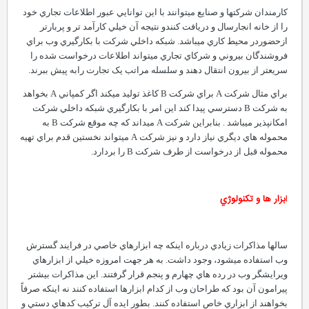
کارمندان شرکتها و صنايع ميتوانند با اين توانايي عبور اطلاعات تجاري خود
را از خانه انجارسال و دريافت کنندو نتيجه آن خيلي کارآمد تر و پربارتر
ازحضوردر محيط کاري ميباشد. شبکه داخلي شرکت با بکارگيري وب براي
فروشندگان بيروني و شرکاي تجاري ميتواند اطلاعات درخواست شده را
سريعتر از بيرون انتقال دهند و سلسله مراتب يک تجارت رابه پيش ببرند.
براي مثال شرکت A براي شرکت B کاغذ توليد ميکند اگر کمپاني A بخواهد
به شرکت B دسترسي پيدا کند اين امر با بکارگيري شبکه داخلي شرکت
امکانپذير ميباشد . بنابراين شرکت A ميداند که چه موقع شرکت B به
محموله هاي ديگري نياز دارد و نيز شرکت A ميتواند نخستين قدم براي تهيه
محموله قبل از درخواست از طرف شرکت B را بردارد.
ا
بزار ها و تکنولوژي
سالها مذاکرات زيادي درباره اينکه چه ابزارهاي خاصي در فرايند گسترش
وب استفاده ميشود، وجود داشت. به هر جهت امروزه خيلي از ابزارهاي
ويرايشگر وب در رده هاي چهارم و پنجم قرار گرفتند. اين مذاکرات بيشتر
پيرامون آن بود که طراحان وب از کدام ابزارها استفاده کنند نه اينکه صرفاً
بخواهند از ابزاري خاص استفاده کنند. بطور ايده آل ترکيب کدهاي دستي و