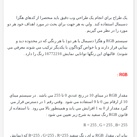
يک طراح براي انجام يک طراحي وب دقيق بايد منحصرا از کدهاي هگزا
دسيمال استفاده کند . ولي به هر جهت براي بحث در مورد اهداف خود هر دو
مورد را در نظر مي گيريم .
سيستم RGB و هگزا دسيمال يا هر دو ( با هر رنگي که در محدوده ديد و
بينايي قرار دارند و با خواص گوناگون با يکديگر ترکيب مي شوند معرفي مي
شوند) . قالبهاي اين رنگها توانايي نمايش 16772216 رنگ را دارد .
RGB :
مقدار RGB در مبناي 10 در رنج عددي 0 تا 255 مي باشد . در سيستم مبناي
10 از ارقام بين 0 تا 9 استفاده مي شود . وقتي رقم 1 در دسترس قرار مي
گيرد مقدار از 0 به 1 افزايش مي يابد و همينطور بالا مي رود . با استفاده از
قانون RGB رنگ سفيد به شرح زير تعيين مي شود :
R = 255 , G = 255 , B= 255
بنابراين مقدار RGB براي رنگ سفيد B=255 ، G=255 ، R=255 که (نمايش