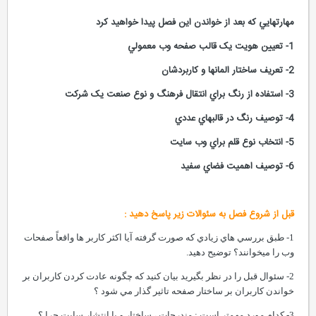
مهارتهايي که بعد از خواندن اين فصل پيدا خواهيد کرد
1- تعيين هويت يک قالب صفحه وب معمولي
2- تعريف ساختار المانها و کاربردشان
3- استفاده از رنگ براي انتقال فرهنگ و نوع صنعت يک شرکت
4- توصيف رنگ در قالبهاي عددي
5- انتخاب نوع قلم براي وب سايت
6- توصيف اهميت فضاي سفيد
قبل از شروع فصل به سئوالات زير پاسخ دهيد :
1- طبق بررسي هاي زيادي که صورت گرفته آيا اکثر کاربر ها واقعاً صفحات
وب را ميخوانند؟ توضيح دهيد.
2- سئوال قبل را در نظر بگيريد بيان کنيد که چگونه عادت کردن کاربران بر
خواندن کاربران بر ساختار صفحه تاثير گذار مي شود ؟
3- کدام مورد مهمتر است : مندرجات ، ساختار و يا انتشار سايت چرا ؟