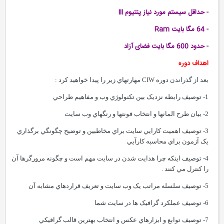
- حداقل سیستم مورد نیاز پنتیوم III
- 64 مگا بایت Ram
- حدود 600 مگا بایت فضای آزاد
اهداف دوره
بعد از گذراندن دوره CIW مهارتهاي زير را پيدا خواهيد کرد :
1- توصيف رابطه نزديک بين تکنولوژي وب و مفاهيم طراحي
2- بيان طرح المانها و انتخاب فونتها و رنگهاي وب سايت
3- توصيف اهميت کارايي سايت براي مخاطبين و توضيح چگونگي برگذاري
يک آزمون براي محاسبه کارآيي
4- توصيف اينکه چرا هدايت شدن در سايت مهم است و چگونه مرورگرها آن
را کنترل مي کنند .
5- توصيف سلسله مراتب يک وب سايت و تعريف قراردهاي مشابه آن
6- توصيف عملکرد گرافيک ها در سايت شما
7- توصيف توابع و ابزارهاي عکس و انتخاب بهترين قالب گرافيکي