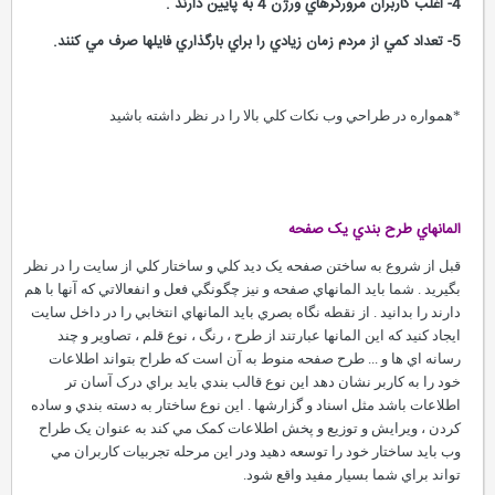
4- اغلب کاربران مرورگرهاي ورژن 4 به پايين دارند .
5- تعداد کمي از مردم زمان زيادي را براي بارگذاري فايلها صرف مي کنند.
*همواره در طراحي وب نکات کلي بالا را در نظر داشته باشيد
المانهاي طرح بندي يک صفحه
قبل از شروع به ساختن صفحه يک ديد کلي و ساختار کلي از سايت را در نظر
بگيريد . شما بايد المانهاي صفحه و نيز چگونگي فعل و انفعالاتي که آنها با هم
دارند را بدانيد . از نقطه نگاه بصري بايد المانهاي انتخابي را در داخل سايت
ايجاد کنيد که اين المانها عبارتند از طرح ، رنگ ، نوع قلم ، تصاوير و چند
رسانه اي ها و ... طرح صفحه منوط به آن است که طراح بتواند اطلاعات
خود را به کاربر نشان دهد اين نوع قالب بندي بايد براي درک آسان تر
اطلاعات باشد مثل اسناد و گزارشها . اين نوع ساختار به دسته بندي و ساده
کردن ، ويرايش و توزيع و پخش اطلاعات کمک مي کند به عنوان يک طراح
وب بايد ساختار خود را توسعه دهيد ودر اين مرحله تجربيات کاربران مي
تواند براي شما بسيار مفيد واقع شود.