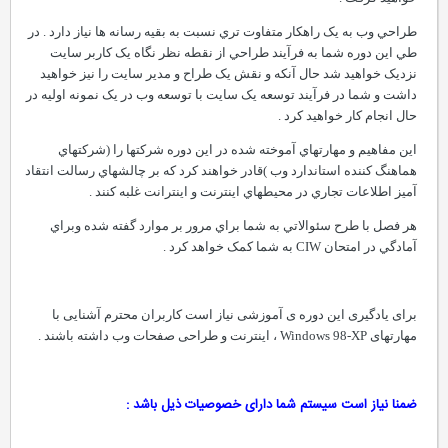
طراحي وب به يک راهکار متفاوت تري نسبت به بقيه رسانه ها نياز دارد . در
طي اين دوره شما به فرآيند طراحي از نقطه نظر نگاه يک کاربر سايت
نزديک خواهيد شد حال آنکه و نقش يک طراح و مدير سايت را نيز خواهيد
داشت و شما در فرآيند توسعه يک سايت با توسعه وب در يک نمونه اوليه در
حال انجام کار خواهيد کرد .
اين مفاهيم و مهارتهاي آموخته شده در اين دوره شرکتها را (شرکتهاي
هماهنگ کننده استاندارد وب )قادر خواهند کرد که بر چالشهاي رسالت انتقاد
آميز اطلاعات تجاري در محيطهاي اينترنت و اينترانت غلبه کنند .
هر فصل با طرح سئوالاتي به شما براي مرور بر موارد گفته شده وبراي
آمادگي در امتحان CIW به شما کمک خواهد کرد .
برای یادگیری این دوره ی آموزشی نیاز است کاربران محترم آشنایی با
مهارتهای Windows 98-XP ، اینترنت و طراحی صفحات وب داشته باشند .
ضمنا نیاز است سیستم شما دارای خصوصیات ذیل باشد :