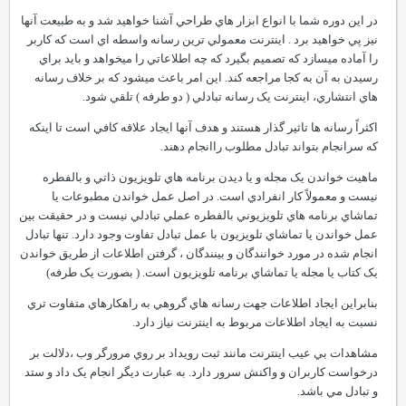
در اين دوره شما با انواع ابزار هاي طراحي آشنا خواهيد شد و به طبيعت آنها
نيز پي خواهيد برد . اينترنت معمولي ترين رسانه واسطه اي است که کاربر
را آماده ميسازد که تصميم بگيرد که چه اطلاعاتي را ميخواهد و بايد براي
رسيدن به آن به کجا مراجعه کند. اين امر باعث ميشود که بر خلاف رسانه
هاي انتشاري، اينترنت يک رسانه تبادلي ( دو طرفه ) تلقي شود.
اکثراً رسانه ها تاثير گذار هستند و هدف آنها ايجاد علاقه کافي است تا اينکه
که سرانجام بتواند تبادل مطلوب راانجام دهند.
ماهيت خواندن يک مجله و يا ديدن برنامه هاي تلويزيون ذاتي و بالفطره
نيست و معمولاً کار انفرادي است. در اصل عمل خواندن مطبوعات يا
تماشاي برنامه هاي تلويزيوني بالفطره عملي تبادلي نيست و در حقيقت بين
عمل خواندن يا تماشاي تلويزيون با عمل تبادل تفاوت وجود دارد. تنها تبادل
انجام شده در مورد خوانندگان و بينندگان ، گرفتن اطلاعات از طريق خواندن
يک کتاب يا مجله يا تماشاي برنامه تلويزيون است. ( بصورت يک طرفه)
بنابراين ايجاد اطلاعات جهت رسانه هاي گروهي به راهکارهاي متفاوت تري
نسبت به ايجاد اطلاعات مربوط به اينترنت نياز دارد.
مشاهدات بي عيب اينترنت مانند ثبت رويداد بر روي مرورگر وب ،دلالت بر
درخواست کاربران و واکنش سرور دارد. به عبارت ديگر انجام يک داد و ستد
و تبادل مي باشد.