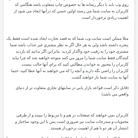
روي وب بايد با ديگر رسانه ها به خصوص چاپ متفاوت باشد.هنگامي که
کاربران به سايت شما مي رسند اولين حسي که درآنها ايجاد مي شود از
اهميت زيادي برخوردار است.
مثلا ممکن است سايت وب شما که به قصد تجارت ايجاد شده است فقط يک
پنجره داشته باشد ولي به هر حال اگر به نظر مشتري غير جذاب باشد شما
مشتري خود را به رقيب خود واگذار کرديد. بنابراين اگر بدانيد که بازديد
کنندگان فقط سايت شما را مرور مي کنند متوجه خواهيد شد که چرا نبايد
کاربران را مجبور به خواندن مطالبي کنيد که براي آنها جالب نيست .
کاربران را راضي نگه داريد و آنچه را که مي خواهند به آنها عطا کنيد، حتما
آنها به سايت شما باز خواهند گشت .
(قابل ذکر است قواعد بازار يابي در سايتهاي تجاري متفاوت تر از دنياي
واقعي مي باشد)
کاربران نمي خواهند که صفحات در هم و نا مربوط را ببينند و از طرفي
محتويات و مندرجات سايت نيز ضروري است پس با اين وجود ساختار و
انتشار آن هر دو با هم از اهميت برخوردار هستند .