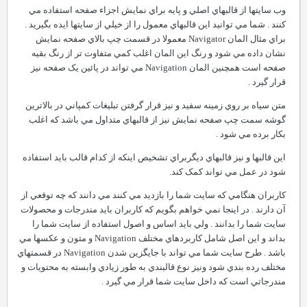
وب سايتها از قالبهاي اصلي و پايه براي نمايش اجزاء صفحه استفاده مي
کنند . شما مي توانيد اين قالبهاي معمول را از خيلي از سايتها ايده بگيريد .
براي مثال المان Navigator معمولا در قسمت چپ بالاي صفحه نمايش
نشان داده مي شود و رنگ اين المان اغلب کمي متفاوت تر از رنگ بقيه
صفحه است همچنين المان Navigation مي تواند در پائين يک صفحه نيز
قرار گيرد .
متن سياه بر روي زمينه سفيد و نيز قرار گرفتن تبليغات کمپاني در بالاترين
گوشه سمت چپ صفحه نمايش نيز از قالبهاي متداول مي باشد که اغلب
بکار برده مي شود .
اين قالبها و نيز قالبهاي ديگربراي تشخيص اينکه از کدام قالب بايد استفاده
شود در عمل مي تواند کمک کند.
کاربران هنگامي که سايت شما را بازديد مي کنند مي دانند که چه توقعي از
آن دارند . در اينجا نمي خواهم بگويم که کاربران بايد مندرجات و محصولات
سايت شما را بدانند . ولي بايد اساس و اصول استفاده از سايت شما را
بداند و اين اصل شامل کاربردهاي مختلف Navigation و متون و عکسها مي
باشد . طرح سايت شما مي تواند با جايگزين شدن Navigation در قسمتهاي
مختلف رده بندي شود ونيز نوع قالبندي به طور زيادي وابسته به محتويات و
مندرجاتي است که داخل سايت شما قرار مي گيرد .