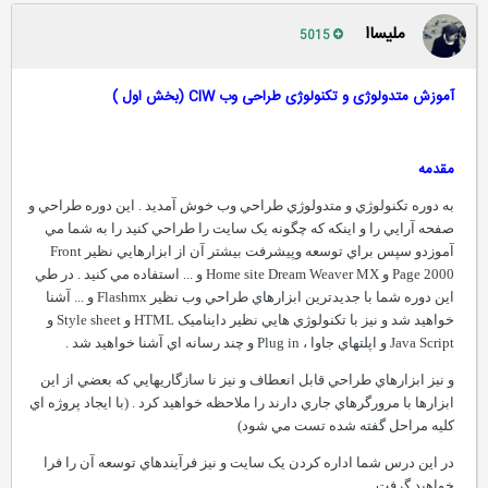
ملیساا
5015
آموزش متدولوژی و تکنولوژی طراحی وب CIW (بخش اول )
مقدمه
به دوره تکنولوژي و متدولوژي طراحي وب خوش آمديد . اين دوره طراحي و
صفحه آرايي را و اينکه که چگونه يک سايت را طراحي کنيد را به شما مي
آموزدو سپس براي توسعه وپيشرفت بيشتر آن از ابزارهايي نظير Front
Page 2000 و Home site Dream Weaver MX و ... استفاده مي کنيد . در طي
اين دوره شما با جديدترين ابزارهاي طراحي وب نظير Flashmx و ... آشنا
خواهيد شد و نيز با تکنولوژي هايي نظير دايناميک HTML و Style sheet و
Java Script و اپلتهاي جاوا ، Plug in و چند رسانه اي آشنا خواهيد شد .
و نيز ابزارهاي طراحي قابل انعطاف و نيز نا سازگاريهايي که بعضي از اين
ابزارها با مرورگرهاي جاري دارند را ملاحظه خواهيد کرد . (با ايجاد پروژه اي
کليه مراحل گفته شده تست مي شود)
در اين درس شما اداره کردن يک سايت و نيز فرآيندهاي توسعه آن را فرا
خواهيد گرفت .