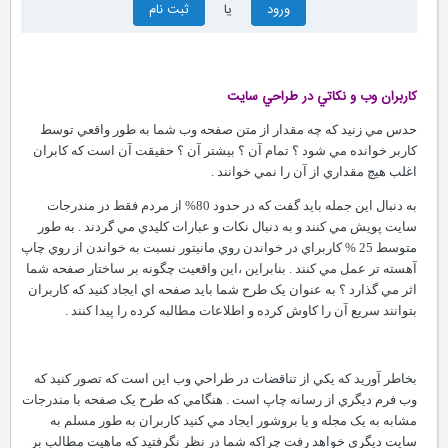
ورود
یا
ثبت نام
کاربران وب و نکاتي در طراحي سايت
حدس مي زنيد که چه مقدار از متن صفحه وب شما به طور واقعي توسط
کاربر خوانده مي شود ؟ تمام آن ؟ بيشتر آن ؟ حقيقت آن است که کابران
اغلب هيچ مقداري از آن را نمي خوانند .
به دنبال اين جمله بايد گفت که در حدود 80% از مردم فقط در مندرجات
سايت پويش مي کنند و به دنبال نکات و عبارات کليدي مي گردند . به طور
متوسط 25 % کاربراي در خواندن روي مانيتور نسبت به خواندن از روي چاپ
آهسته تر عمل مي کنند . بنابراين ،اين واقعيت چگونه بر ساختار صفحه شما
اثر مي گذارد ؟ به عنوان يک طرح شما بايد صفحه اي ايجاد کنيد که کاربران
بتوانند سريع آن را کاوش کرده و اطلاعات مطالبه کرده را پيدا کنند .
بخاطر آوريد که يکي از تناقضات در طراحي وب اين است که تصور کنيد که
وب فرم ديگري از رسانه چاپ است . هنگامي که طرح يک صفحه با مندرجات
مشابه به يک مجله و يا بروشور ايجاد مي کنيد کاربران به طور مسلم به
سايت ديگري خواهد رفت چراکه شما در نظر نگرفتيد که ماهيت مطالب بر