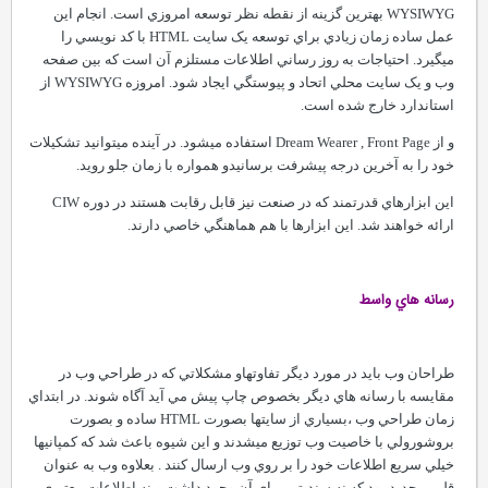
WYSIWYG بهترين گزينه از نقطه نظر توسعه امروزي است. انجام اين
عمل ساده زمان زيادي براي توسعه يک سايت HTML با کد نويسي را
ميگيرد. احتياجات به روز رساني اطلاعات مستلزم آن است که بين صفحه
وب و يک سايت محلي اتحاد و پيوستگي ايجاد شود. امروزه WYSIWYG از
استاندارد خارج شده است.
و از Dream Wearer , Front Page استفاده ميشود. در آينده ميتوانيد تشکيلات
خود را به آخرين درجه پيشرفت برسانيدو همواره با زمان جلو رويد.
اين ابزارهاي قدرتمند که در صنعت نيز قابل رقابت هستند در دوره CIW
ارائه خواهند شد. اين ابزارها با هم هماهنگي خاصي دارند.
رسانه هاي واسط
طراحان وب بايد در مورد ديگر تفاوتهاو مشکلاتي که در طراحي وب در
مقايسه با رسانه هاي ديگر بخصوص چاپ پيش مي آيد آگاه شوند. در ابتداي
زمان طراحي وب ،بسياري از سايتها بصورت HTML ساده و بصورت
بروشورولي با خاصيت وب توزيع ميشدند و اين شيوه باعث شد که کمپانيها
خيلي سريع اطلاعات خود را بر روي وب ارسال کنند . بعلاوه وب به عنوان
قلمرو جديد بود که نه سنديتي براي آن وجود داشت و نه اطلاعات معتبري