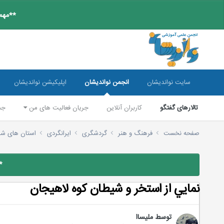
**مهم:
سایت نواندیشان
انجمن نواندیشان
اپلیکیشن نواندیشان
تالارهای گفتگو
کاربران آنلاین
جریان فعالیت های من
جس
صفحه نخست
فرهنگ و هنر
گردشگری
ایرانگردی
استان های شر
*
نمايي از استخر و شيطان كوه لاهيجان
توسط
ملیساا