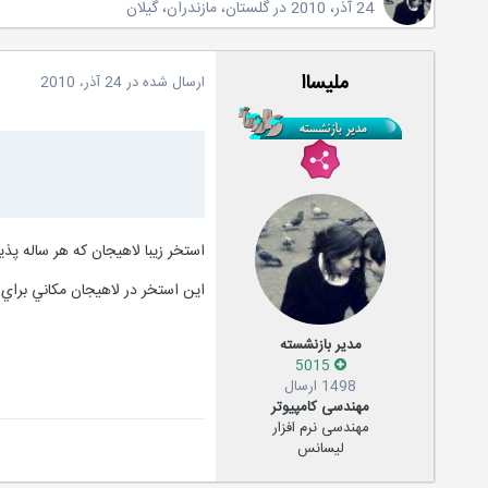
24 آذر، 2010
در
گلستان، مازندران، گیلان
ملیساا
ارسال شده در
24 آذر، 2010
استخر زيبا لاهيجان كه هر ساله پذ
اين استخر در لاهيجان مكاني براي
مدیر بازنشسته
5015
1498 ارسال
مهندسی کامپیوتر
مهندسی نرم افزار
لیسانس