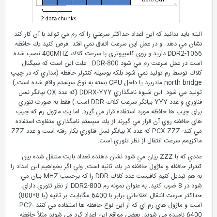
البته بايد بدانيد كه اين اعداد حداكثر سرعتي را كه رم مي تواند با آن كار كند
نشان مي دهد. و در عمل اين سرعت اتفاق نمي افتد. فرض كنيد يك حافظه
DDR2-1066 داريد و روي كامپيوتري با سرعت كلاك 400MHZ نصب شده
است در عمل سرعت رم مي شود DDR-800 . علت اين است كه سيگنال
كلاك توسط رم توليد نمي شود بلكه بوسيله كنترلر حافظه (مداري كه در چيپ
north bridge مادربرد يا داخل CPU بسته به نوع سيستم واقع شده است.)
توليد مي شود. اين شيوه نامگذاري DDRX-YYY (كه عدد OX بيانگر نسل
فناوري و عدد YYY بيانگر سرعت كلاك DDR است.) فقط به صورت تئوري
براي چيپ ها حافظه مورد استفاده قرار مي گيرد. اما يك ماژول رم كه چيپ
هاي حافظه روي آن قرار مي گيرند از يك سيستم نامگذاري متفاوت استفاده
مي كند: PCX-ZZZ كه عدد X بيانگر نسل فناوري بكار رفته است و عدد ZZZ
ماكزيمم سرعت انتقال از نظر تئوري است.
عددي كه با ZZZ بيان مي شود نشان دهنده تعداد بايت منتقل شده بين
كنترلر حافظه و ماژول حافظه در يك ثانيه است. ولي اگر بخواهيم اين اعداد را
به هم تبديل كنيم كافيست عدد كلاك DDR را كه برحسب MHZ بيان مي
شود در 8 ضرب كنيد. به عنوان نمونه رم DDR2-800 از نظر تئوري داراي
حداكثر سرعت انتقال اطلاعاتي برابر با 6400 مگابايت بر ثانيه (يا 8*800)
است و ماژول هاي رم اي كه از اين نوع حافظه ها استفاده مي كنند PC2-
6400 ناميده مي شوند. بعضي مواقع اين اعداد گرد مي شوند مثلاً حافظه