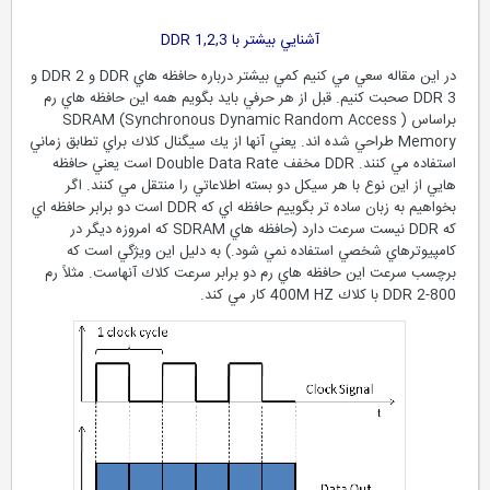
آشنايي بيشتر با DDR 1,2,3
در اين مقاله سعي مي كنيم كمي بيشتر درباره حافظه هاي DDR و DDR 2 و
DDR 3 صحبت كنيم. قبل از هر حرفي بايد بگويم همه اين حافظه هاي رم
براساس ( SDRAM (Synchronous Dynamic Random Access
Memory طراحي شده اند. يعني آنها از يك سيگنال كلاك براي تطابق زماني
استفاده مي كنند. DDR مخفف Double Data Rate است يعني حافظه
هايي از اين نوع با هر سيكل دو بسته اطلاعاتي را منتقل مي كنند. اگر
بخواهيم به زبان ساده تر بگوييم حافظه اي كه DDR است دو برابر حافظه اي
كه DDR نيست سرعت دارد (حافظه هاي SDRAM كه امروزه ديگر در
كامپيوترهاي شخصي استفاده نمي شود.) به دليل اين ويژگي است كه
برچسب سرعت اين حافظه هاي رم دو برابر سرعت كلاك آنهاست. مثلاً رم
DDR 2-800 با كلاك 400M HZ كار مي كند.