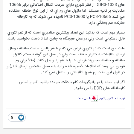
هاي DDR3-1333 از نظر تئوري داراي سرعت انتقال اطلاعاتي برابر 10666
مگابايت بر ثانيه هستند. اما ماژول هاي رم اي كه از اين نوع حافظه استفاده
مي كنند PC3-10666 يا PC3-10600 ناميده مي شوند كه به كارخانه
سازنده هم بستگي دارد.
بسيار مهم است كه بدانيد اين اعداد بيشترين مقاديري است كه از نظر تئوري
قابل دستيابي است ولي در عمل هيچگاه به چنين اعداد دست نخواهيد يافت.
علت اين است كه در تئوري فرض مي كنيم با هر پالس ساعت حافظه درحال
ارسال اطلاعات به كنترلر حافظه است ولي در عمل اين گونه نيست. كنترلر
حافظه و حافظه مجبورند فرمان ها را با هم رد و بدل كنند. (مثلاً براي رم
فرمان مي رسد كه اطلاعات ذخيره شده را به يك محل مشخص ارسال كند.) و
در طول اين مدت رم هيچ اطلاعاتي را منتقل نمي كند.
اگر اين مقاله را در يادبگيردات كام با دقت خوانده باشيد اكنون اساس
كارحافظه هاي DDR را مي دانيد.
نويسنده: گابريل تورس
:icon_gol:
8