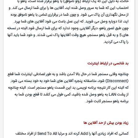
حالت، به دلیل این که یک ارتباط (ولو ناموفق) با یاهو برقرار شده است، یاهو با
احتساب این که شما به سرور وصل شده اید، آفلاین ها را برای شما ارسال می کند. و
از محل نگهداری آن پاک می شود. و چون شما در برقراری تماس با یاهو ناموفق بوده
اید، لذا دوباره وصل می شوید. که این عمل باعث می شود آفلاین های شما بپرد.
چون طبق تصور یاهو، دیگر آفلاینی وجود ندارد که برای شما ارسال شود.البته در نسخه
های 5 و به قبل یاهو مسنجر، هیچ وقت آفلاینها پاک نمی شدند. و خود شما باید آنها
را پاک می کردید.
بد شانسی در ارتباط اینترنت
چنانچه وقتی مسنجر شما در حال بالا آمدن باشد و به طور تصادفی اینترنت شما قطع
(Disconnect) شود، متاسفانه پنجره آفلاین های شما خود به خود بسته می شود.
که البته این کار نتیجه برنامه نویسی بد این قسمت یاهو مسنجر است. البته چنانچه
از پشت LAN به یاهو وصل شده باشید، کمی طول می کشد تا قطع بودن شما به
برنامه یاهو مسنجر ثابت شود.
زیاد بودن بیش از حد آفلاین ها
کسانی که افراد زیادی آنها را Add کرده اند و مرتبا Send To All از افراد مختلف