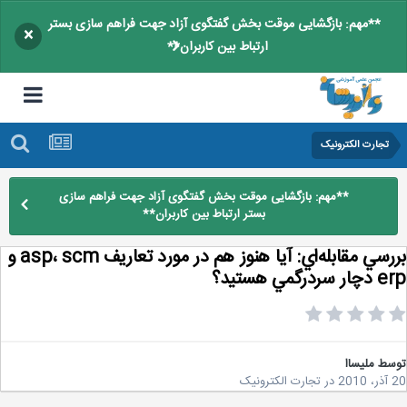
**مهم: بازگشایی موقت بخش گفتگوی آزاد جهت فراهم سازی بستر
×
ارتباط بین کاربران**
تجارت الکترونیک
**مهم: بازگشایی موقت بخش گفتگوی آزاد جهت فراهم سازی
بستر ارتباط بین کاربران**
بررسي مقابله‌اي: آيا هنوز هم در مورد تعاريف asp، scm و
درگمي هستيد؟
سط
ملیساا
2
در
تجارت الکترونیک