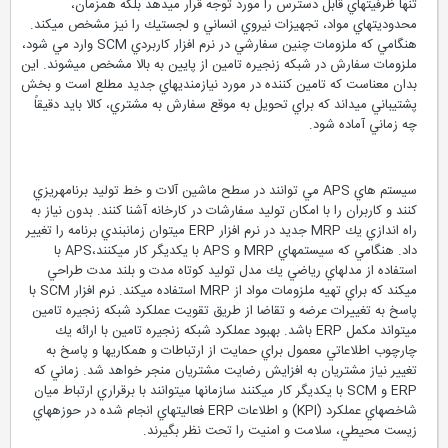
تنها ظرفيت‏هاي قابل دسترس را مورد توجه قرار مي‏دهد بلكه همزمان،
محدوديت‏هاي مواد، تجهيزات نيروي انساني و لجستيك را نيز مشخص مي‏كند.
هنگامي كه ملزومات چنين سفارشي در نرم افزار كاربردي SCM وارد مي شود،
ملزومات سفارش در شبكه زنجيره تامين از پايين به بالا مشخص مي‏شوند. اين
بدان معناست كه تامين كننده در مورد نيازمندي‏هاي جديد مطلع است و بخش
پشتيباني مي‏داند كه براي تحويل به موقع سفارش به مشتري، كالا بايد دقيقاً
چه زماني آماده شود.
سيستم هاي APS مي توانند در سطح ماشين آلات و خط توليد برنامه‏ريزي
كنند و كاربران را با امكان توليد سفارشات در كارخانه آشنا كنند. بدون نياز به
راه اندازي يك MRP جديد در نرم افزار ERP مي‏توان زمانبندي برنامه را تغيير
داد. هنگامي كه سيستم‏هاي MRP و APS با يكديگر كار مي‏كنند،APS با
استفاده از مدل‏هاي رياضي يك مدل توليد كوتاه مدت و بلند مدت طراحي
مي‏كند كه براي تهيه ملزومات مواد از MRP استفاده مي‏كند. نرم افزار SCM با
پاسخ به تغييرات عرضه و تقاضا از طريق تقويت عملكرد شبكه زنجيره تامين
مي‏تواند مكمل ERP باشد. بهبود عملكرد شبكه زنجيره تامين با ارائه يك
چارچوب اطلاعاتي معمول براي حمايت از ارتباطات و همكاري‏ها و پاسخ به
تغيير نياز مشتريان به افزايش رضايت مشتريان منجر خواهد شد. زماني كه
ERP و SCM با يكديگر كار مي‏كنند سازمان‏ها مي‏توانند با برقراري ارتباط ميان
شاخص‏هاي عملكرد (KPI) و اطلاعات ERP فعاليت‏هاي انجام شده در حوزه‏هاي
زيست محيطي، سلامت و امنيت را تحت نظر بگيرند.