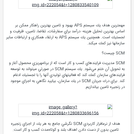
مهمترين هدف يك سيستم APS بهبود و تامين بهترين راهكار ممكن بر
اساس بهترين تحليل هزينه- درآمد براي سفارشات، تقاضا، تامين، ظرفيت و
لجستيك است. همچنين يك سيستم APS به ارتقاء همكاري و ارتباطات ساير
سازمان‏ها نيز كمك مي‏كند.
SCM چيست؟
SCM مديريت فرايندهاي كسب و كار است كه از برنامه‏ريزي محصول آغاز و
به تحويل آن ختم مي‌شود. يك سيستم SCM در صورتي مي‏تواند به توسعه
فرايندهاي سازمان كمك كند كه فعاليت‏هاي توليدي آنها را با لجستيك ادغام
كند. براي درك جريان SCM در يك سازمان، بياييد نگاهي به اجزاي موجود
در زنجيره تامين بياندازيم.
هدف از نرم‏افزار كاربردي SCM نگرشي جامع به هر يك از اجزاي زنجيره
تامين بدون از دست دادن اهداف بلند و كوتاه‌مدت كسب و كار است.