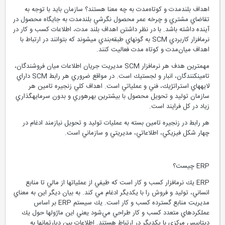
اهداف بلند‌مدت و كوتاه‌مدت به چه معنا هستند؟ سازمان بايد با توجه به
تقاضاي مشتري و چرخه عمر محصول نگرشي بلندمدت به جايگاه محصول در
آينده داشته باشد. با در نظر داشتن اهداف بلند مدت، اطلاعات كسب و كار در
نرم‏افزار كاربردي SCM به گونه‏اي طبقه‌بندي مي‏شوند كه بتوانند در ارتباط با
اهداف ميان‌مدت و كوتاه مدت فعاليت كنند.
مهمترين هدف هر نرم‏افزار SCM مديريت جريان اطلاعات ميان فروشندگان،
تامين‏كنندگان، انبار و لجستيك است. در مواقع ضروري هر رابط SCM داراي
لايه‏هاي استراتژيك، فني و عملياتي است. اهداف كلي زنجيره تامين هر
سازمان توليد و تحويل محصول با بيشترين بهره‏وري و بدون سرمايه‏گذاري
زياد در كل فرايند است.
هر رابط در زنجيره تامين بسته به عمليات توليد و تحويل نيازمند ادغام در
چهار شكل فيزيكي، اطلاعاتي، مديريتي و سازماني است.
ERP چيست؟
ERP يك نرم‏افزار كسب و كار است كه طيفي از عمليات‏ها از مالي تا منابع
انساني، توليد و فروش را با يكديگر ادغام مي كند. به بيان ديگر اين به معناي
مديريت منابع گسترده كسب و كار است. يك سيستم ERP بر اساس
عملكرد‏هاي متعدد كسب و كار طراحي مي‌شود يعني اين ماژول‏‏ها حول يك
ديتابيس مركزي با يكديگر در ارتباط هستند. اطلاعات بين دپارتمان‏ها به