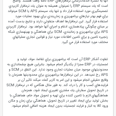
آنها به گستره خدمات‌رساني نرم‏افزارهاي ERP كاملاً واقف هستند. واضح
است كه يك سيستم ERP را نمي‏توان هميشه به عنوان يك نرم‏افزار كاربردي
تصميم‏گيري مورد استفاده قرار داد و تنها يك سيستم APS يا SCM مي‏تواند
براي فهم بهتر نيازهاي برنامه‏ريزي و زمان‌بندي براي بهبود عمليات مورد
استفاده قرار گيرد. اين نرم‏افزارها اهداف متفاوتي دارند و نتايج بدست آمده
بر مبناي چگونگي پياده‏سازي، ادغام و اجراي آنها خواهد بود. نرم‏افزار كاربردي
APS براي برنامه‏ريزي و زمانبندي، SCM براي هماهنگي و بهينه‏سازي شبكه
زنجيره تامين و براي تامين اطلاعات مورد نياز و قوانين تجاري عمليات‏هاي
مختلف مورد استفاده قرار مي گيرد.
تفاوت آشكار ERP آن است كه برنامه‏ريزي براي تقاضا، مواد، توليد و
لجستيك در ERP مجزا از يكديگر انجام مي‏شود. بنابراين هيچ چشم‏اندازي به
محدوديت‏هاي موجود ميان عمليات تجاري وجود ندارد. اين اتفاق در SCM و
APS رخ نمي‏دهد. در اين نرم‏افزارها برنامه‏ريزي براي محدوديت‏ها همزمان با
وقايع حقيقي انجام مي‏شود و اين امر به كاربر كمك مي‏كند تاثير آن بر
فرايندهاي كسب و كار را درك كند. به طور مثال هنگامي كه در نرم‏افزار SCM
در تاريخ تحويل سفارش يك مشتري تغييري ايجاد شود، همزمان
هماهنگي‏هاي لازم با تامين كننده براي تهيه و تحويل مواد خام، هماهنگي با
بخش توليد براي ايجاد تغيير در تاريخ تحويل، هماهنگي براي زمان و مكان
ورود كالا به انبار و فرايند لجستيك بدون ايجاد هزينه اضافي انجام مي‏شود.