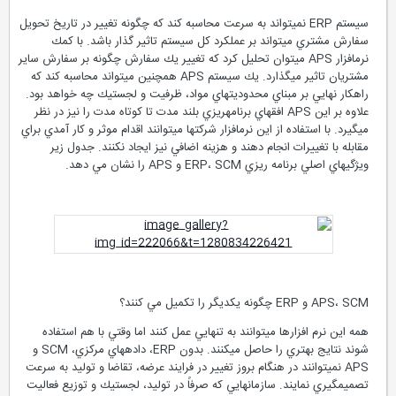
سيستم ERP نمي‏تواند به سرعت محاسبه كند كه چگونه تغيير در تاريخ تحويل
سفارش مشتري مي‏تواند بر عملكرد كل سيستم تاثير گذار باشد. با كمك
نرم‏افزار APS مي‏توان تحليل كرد كه تغيير يك سفارش چگونه بر سفارش ساير
مشتريان تاثير مي‏گذارد. يك سيستم APS همچنين مي‏تواند محاسبه كند كه
راهكار‏ نهايي بر مبناي محدوديت‏هاي مواد، ظرفيت و لجستيك چه خواهد بود.
علاوه بر اين APS افق‏هاي برنامه‏ريزي بلند مدت تا كوتاه مدت را نيز در نظر
مي‏گيرد. با استفاده از اين نرم‏افزار شركت‏ها مي‏توانند اقدام موثر و كار آمدي براي
مقابله با تغييرات انجام دهند و هزينه اضافي نيز ايجاد نكنند. جدول زير
ويژگي‏هاي اصلي برنامه ريزي ERP، SCM و APS را نشان مي دهد.
APS، SCM و ERP چگونه يكديگر را تكميل مي كنند؟
همه اين نرم افزارها مي‏توانند به تنهايي عمل كنند اما وقتي با هم استفاده
شوند نتايج بهتري را حاصل مي‏كنند. بدون ERP، داده‏هاي مركزي، SCM و
APS نمي‏توانند در هنگام بروز تغيير در فرايند عرضه، تقاضا و توليد به سرعت
تصميم‏گيري نمايند. سازمان‏هايي كه صرفاً در توليد، لجستيك و توزيع فعاليت