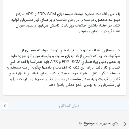
با تامين اطلاعات صحيح توسط سيستم‏هاي ERP، SCM و APS شركت‏ها
مي‏توانند محصول درست را در زمان مناسب و بر مبناي نياز مشتريان توليد
كنند. در اختيار داشتن اطلاعات روز باعث كاهش هزينه‏ها و بهبود جريان
نقدينگي در سازمان مي‏شود.
همسوسازي اهداف مديريت با فرايندهاي توليد، خواسته بسياري از
شركتهاست چرا كه طيفي از فعاليت‏هاي مرتبط و وابسته ميان آنها وجود دارد.
به همين دليل پياده‏سازي ERP، SCM و APS بايد همراستا با اهداف كلي
كسب و كار باشد. درك اين نكته كه اطلاعات و داده‏ها چگونه از يك سيستم به
سيستم ديگر منتقل مي‏شوند موجب مي‏شود كه سازمان بتواند از طريق تامين
كالاي با كيفيت و به مقدار مناسب در زمان و مكان صحيح و با قيمت نازل،
نياز مشتريان را به بهترين نحو ممكن پاسخ دهد.
دنبال کنندگان
0
رفتن به فهرست موضوع ها