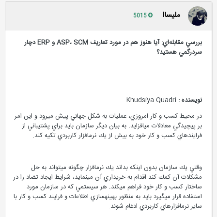
ملیساا
5015
بررسي مقابله‌اي: آيا هنوز هم در مورد تعاريف ASP، SCM و ERP دچار
سردرگمي هستيد؟
نويسنده :
Khudsiya Quadri
در محيط كسب و كار امروزي، عمليات به شكل جهاني پيش مي‏رود و اين امر
بر پيچيدگي معادلات مي‏افزايد. به بيان ديگر سازمان بايد براي پشتيباني از
فرايندهاي كسب و كار خود به بيش از يك نرم‏افزار كاربردي تكيه كند.
وقتي يك سازمان بدون اينكه بداند يك نرم‏افزار چگونه مي‏تواند به حل
مشكلات آن كمك كند اقدام به خريداري آن مي‏نمايد، شرايط ايجاد تضاد را در
ساختار كسب و كار خود فراهم مي‏كند. هر سيستمي كه در سازمان مورد
استفاده قرار مي‏گيرد بايد به منظور بهينه‏سازي اطلاعات و فرايند كسب و كار با
ساير نرم‏افزارهاي كاربردي ادغام شوند.