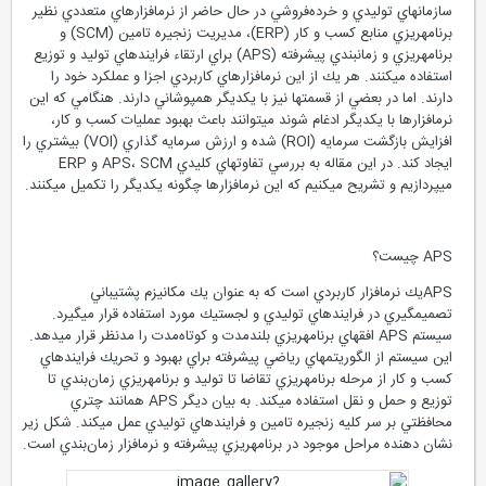
سازمان‏هاي توليدي و خرده‌فروشي در حال حاضر از نرم‏افزارهاي متعددي نظير
برنامه‏ريزي منابع كسب و كار (ERP)، مديريت زنجيره تامين (SCM) و
برنامه‏ريزي و زمانبندي پيشرفته (APS) براي ارتقاء فرايندهاي توليد و توزيع
استفاده مي‏كنند. هر يك از اين نرم‏افزارهاي كاربردي اجزا و عملكرد خود را
دارند. اما در بعضي از قسمت‏ها نيز با يكديگر همپوشاني دارند. هنگامي كه اين
نرم‏افزارها با يكديگر ادغام شوند مي‏توانند باعث بهبود عمليات كسب و كار،
افزايش بازگشت سرمايه (ROI) شده و ارزش سرمايه گذاري (VOI) بيشتري را
ايجاد كند. در اين مقاله به بررسي تفاوت‏هاي كليدي APS، SCM و ERP
مي‏پردازيم و تشريح مي‏كنيم كه اين نرم‏افزارها چگونه يكديگر را تكميل مي‏كنند.
APS چيست؟
APSيك نرم‏افزار كاربردي است كه به عنوان يك مكانيزم پشتيباني
تصميم‏گيري در فرايندهاي توليدي و لجستيك مورد استفاده قرار مي‏گيرد.
سيستم APS افق‏هاي برنامه‏ريزي بلندمدت و كوتاه‌مدت را مدنظر قرار مي‏دهد.
اين سيستم از الگوريتم‏هاي رياضي پيشرفته براي بهبود و تحريك فرايندهاي
كسب و كار از مرحله برنامه‏ريزي تقاضا تا توليد و برنامه‏ريزي زمان‌بندي تا
توزيع و حمل و نقل استفاده مي‏كند. به بيان ديگر APS همانند چتري
محافظتي بر سر كليه زنجيره تامين و فرايندهاي توليدي عمل مي‏كند. شكل زير
نشان دهنده مراحل موجود در برنامه‏ريزي پيشرفته و نرم‏افزار زمان‌بندي است.