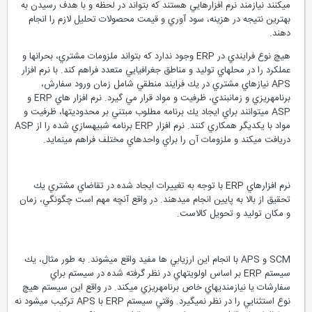
مي‏كنند نيازمند نرم افزارهايي هستند كه بتواند در لحظه و با هدف رسيدن به
بهترين نتيجه در هزينه، سود آوري و قيمت محصولات تحليل لازم را انجام
دهند.
هيچ نوع فرايندي در ERP وجود ندارد كه بتواند ملزومات مشتري، بحران‏ها و
عملكرد را در محل‏هاي توليد و مناطق جغرافيايي متعدد فراهم كند. با نرم افزار
APS نيازهاي مشتري در يك فرايند منطقي شامل زمان ورود سفارش،
برنامه‏ريزي و زمانبندي، ظرفيت و مواد قرار مي گيرد. نرم افزار هاي ERP و
ASP مي‏توانند براي ايجاد يك برنامه مطلوب مبتني بر محدوديت‏ها، ظرفيت و
مواد با يكديگر همكاري كنند. نرم افزار ERP برنامه شبيه‏سازي شده را از ASP
دريافت مي‏كند و ملزومات آن را براي واحدهاي مختلف فراهم مي‏نمايد.
نرم افزارهاي ERP با توجه به تغييرات ايجاد شده در تقاضاي مشتري يك
تحقيق از بالا به پايين انجام مي‏دهند. در واقع آنچه مهم است چگونگي، زمان
و مكان توليد و تحويل كالاست.
SCM و APS با انجام اين ارزيابي ها مفيد واقع مي‏شوند. به طور مثال، يك
سيستم ERP بر اساس اولويت‏هاي در نظر گرفته شده در سيستم براي
سفارشات يا نيازمندي‏هاي خاص برنامه‏ريزي مي‏كند. در واقع اين سيستم هيچ
نوع استثنايي را در نظر نمي‏گيرد. وقتي سيستم ERP با APS تركيب مي‏شود نه