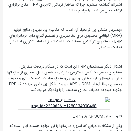
اشتراك گذاشته مي‏شوند چرا كه ساختار نرم‏افزار كاربردي ERP امكان برقراري
ارتباط ميان فرايندها را فراهم مي‏كند.
مهمترين مشكل اين نرم‏افزار آن است كه مكانيزم برنامه‏ريزي منابع توليد
(MRP) توانايي محدودي براي برنامه‏ريزي و تصميم گيري دارد. نرم‏افزار‏هاي
ERP سيستم‏‏هاي تراكنشي هستند كه با استفاده از اقدامات تكراري استاندارد
فعاليت مي‏كنند.
اشكال ديگر سيستم‏‏هاي ERP آن است كه در هنگام دريافت سفارش،
مشتريان به جزئيات كافي دسترسي ندارند. به همين دليل بسياري از سازمان‏ها
براي بهينه‏سازي فرايند‏هاي برنامه‏ريزي، منابع، ساخت، ذخيره‏سازي و تحويل
به سراغ نرم‏افزار‏هاي SCM و APS مي‏روند. شكل زير نشان مي‏دهد كه ERP
چگونه مي‏تواند عمليات تجاري متفاوت را با يكديگر مرتبط كند.
تفاوت ميان APS، SCM و ERP
يكي از مشكلات حياتي كه امروزه سازمان‏ها با آن مواجه هستند اين است كه