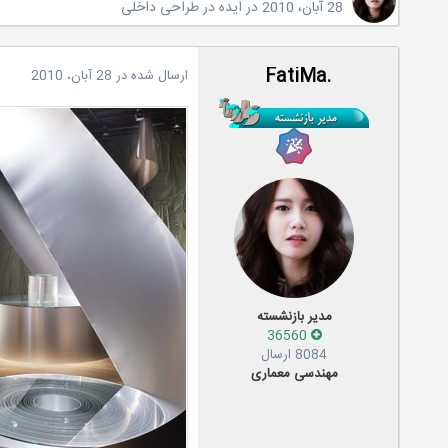
28 آبان، 2010
در
ایده در طراحی داخلی
.FatiMa
ارسال شده در
28 آبان، 2010
مدیر بازنشسته
36560
8084 ارسال
مهندسی معماری