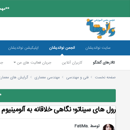
**مهم:
سایت نواندیشان
انجمن نواندیشان
اپلیکیشن نواندیشان
تالارهای گفتگو
کاربران آنلاین
جریان فعالیت های من
جس
صفحه نخست
فنی و مهندسی
مهندسی معماری
گرایش های معمار
*
رول های سیناتو؛ نگاهی خلاقانه به آلومینیوم
توسط
.FatiMa