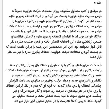
مقدمه
در مراجع و کتب متداول مکانیک پرواز، معادلات حرکت هواپیما عمومآ با
فرض صلبیت سازه هواپیما بدست می آیند و از اثرات انعطاف پذیری سازه
صرف نظر می گردد. در مواردی که فرکانسهای طبیعی دینامیک هواپیما با
فرض صلبیت، اختلاف زیادی با فرکانسهای طبیعی ارتعاشی سازه داشته باشند
فرض صلبیت جهت تحلیل دینامیکی هواپیما تا حد قابل قبولی با واقعیت
سازگار خواهد بود. اما با افزایش انعطاف پذیری سازه و کاهش فرکانسهای
طبیعی ارتعاشی سازه این اختلاف کاهش یافته و فرض صلبیت سازه دیگر
قابل قبول نخواهد بود. این امر متخصصین این رشته را بر آن داشته است که
در بدست آوردن معادلات حرکت هواپیما، انعطاف پذیری سازه را نیز مد نظر
قرار دهند.
با ساخت هواپیماهای بزرگتر با بدنه طویل و دهانه بال بسیار بیشتر در دهه
پنجاه میلادی و نیز بکارگیری موتور جت و افزایش سرعت هواپیماها مشکلات
متعددی که بعضآ منجر به سوانح مرگباری گردید، پدیدار گشت. همچنین
بکارگیری آلیاژهای جدید و مواد مرکب نوظهور در سالهای بعد باعث افزایش
چشمگیر انعطاف پذیری سازه گردید؛ به گونه ای که عدم در نظر گرفتن انعطاف
پذیری سازه در هواپیماهای با سرعت زیر صوت و گذر صوت بزرگ و نیز
جنگنده های مافوق صوت نه تنها باعث کاهش دقت و صحت تحلیلها می
گردید، بلکه نتایجی کاملآ نادرست را در اختیار تحلیل گران قرار می داد.