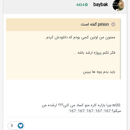
baybak
4434
pinion گفته است:
ممنون من اولین کسی بودم که دانلودش کردم .
فکر نکنم پروژه ارشد باشه ...
باید بدم بچه ها ببینن
:w00:چرا بازاره کاره منو کساد می کنی؟؟؟ ارشده من
میگم؟:167::167::167::167::167:
3