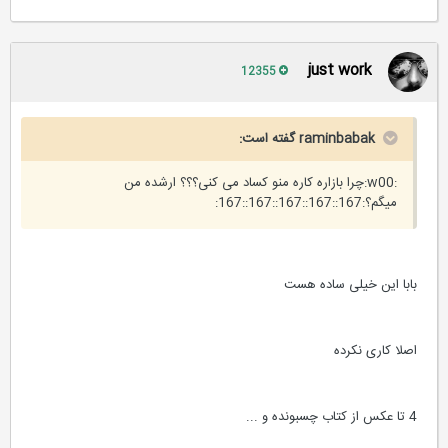
just work
12355
raminbabak گفته است:
:w00:چرا بازاره کاره منو کساد می کنی؟؟؟ ارشده من
میگم؟:167::167::167::167::167:
بابا این خیلی ساده هست
اصلا کاری نکرده
4 تا عکس از کتاب چسبونده و ...