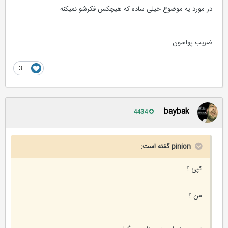
در مورد یه موضوع خیلی ساده که هیچکس فکرشو نمیکنه ...
ضریب پواسون
3
baybak
4434
pinion گفته است:
کپی ؟
من ؟