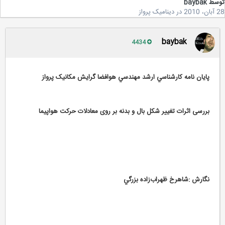
سط
baybak
2
در
دینامیک پرواز
baybak
4434
پايان نامه كارشناسي ارشد مهندسي هوافضا گرايش مکانیک پرواز
بررسی اثرات تغيير شكل بال و بدنه بر روی معادلات حرکت هواپیما
نگارش :شاهرخ ظهراب‌زاده بزرگي