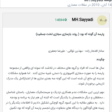
سط
MH.Sayyadi
2
در
مقالات معماری
MH.Sayyadi
14584
پارسه آن گونه که بود ( روند بازسازی مجازی تخت جمشید)
ساناز افتخار زاده - مهذبن توکلی - علیرضا جعفری
چکیده:
سال ها است که افراد و گروه های مختلف در تلاشند که نمونه ای واقعی از مجموعه
پارسه را به صورت مجازی کامپیوتری یا دستی شبیه سازی کنند . اما همواره مشکلات
عدیده ای مانع آن شده است که این گونه سه بعدی سازی ها از اعتبارکامل یک مدرک
تاریخی برخوردار شوند .
مهم ترین این مشکلات عدم همکاری نزدیک و سیستماتیک معماران ، باستان شناسان
، محققان و دیگر متخصصان با یکدیگر است که البته آن هم نیاز به برنامه و بودجه
دارد . به منظور مقالبه با این کمبود گروه کوچکی تشکیل دادیم تا اطلاعات یکدیگر را در
زمینه های گوناگون با دیدگاه های متفاوت برای تجسم پارسه آن گونه که بود تکمیل