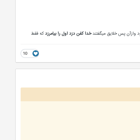
مود وازآن پس خلایق میگفتند
خدا کفن دزد اول را بیامرزد
که فقط
10