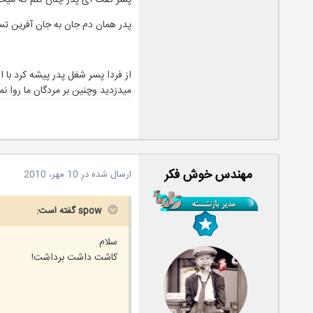
پسر گفت ای پدر چنان کنم که میخ
‫پدر همان دم جان به جان آفرین تس
‫از فردا پسر شغل پدر پیشه کرد با
میدزدید وچنین بر مردگان ما روا نم
مهندس خوش فکر
ارسال شده در
10 مهر، 2010
spow گفته است:
سلام
کاشت داشت برداشت!