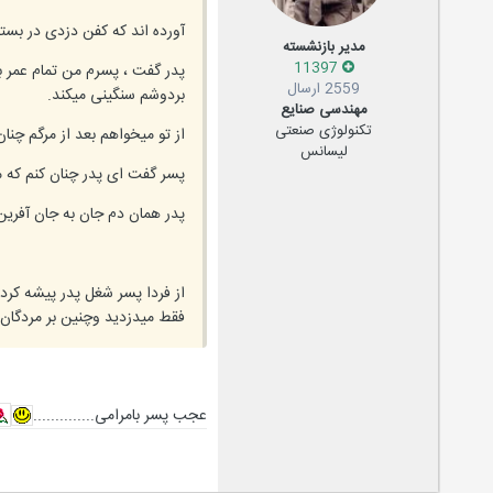
آورده اند که کفن دزدی در بست
مدیر بازنشسته
11397
پدر گفت ، پسرم من تمام عمر ب
2559 ارسال
بردوشم سنگینی میکند.
مهندسی صنایع
تکنولوژی صنعتی
از تو میخواهم بعد از مرگم چنان
لیسانس
پسر گفت ای پدر چنان کنم که 
‫پدر همان دم جان به جان آفرین
‫از فردا پسر شغل پدر پیشه کر
فقط میدزدید وچنین بر مردگان م
عجب پسر بامرامی..............