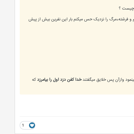
ت چیست ؟
گم و فرشتهءمرگ را نزدیک حس میکنم بار این نفرین بیش از پیش
مینمود وازآن پس خلایق میگفتند
خدا کفن دزد اول را بیامرزد
که
1