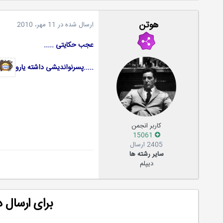
هوتن
ارسال شده در
11 مهر، 2010
عجب حکایتی .....
.....پسرنواندیشی داشته یارو
کاربر انجمن
15061
2405 ارسال
سایر رشته ها
دیپلم
برای ارسال 