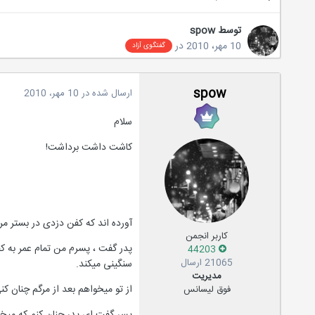
توسط
spow
10 مهر، 2010
در
گفتگوی آزاد
spow
ارسال شده در
10 مهر، 2010
سلام
کاشت داشت برداشت!
آورده اند که کفن دزدی در بستر م
کاربر انجمن
پدر گفت ، پسرم من تمام عمر به ک
44203
21065 ارسال
سنگینی میکند.
مدیریت
از تو میخواهم بعد از مرگم چنان کنی
فوق لیسانس